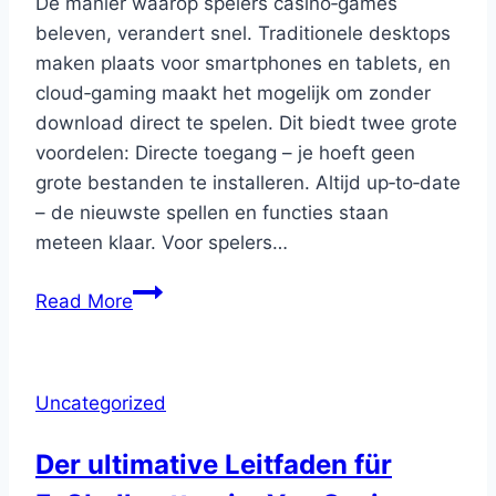
De manier waarop spelers casino‑games
beleven, verandert snel. Traditionele desktops
maken plaats voor smartphones en tablets, en
cloud‑gaming maakt het mogelijk om zonder
download direct te spelen. Dit biedt twee grote
voordelen: Directe toegang – je hoeft geen
grote bestanden te installeren. Altijd up‑to‑date
– de nieuwste spellen en functies staan
meteen klaar. Voor spelers…
De
Read More
Ultieme
Gids
voor
Uncategorized
Cloud‑Gaming
en
Der ultimative Leitfaden für
Mobiele