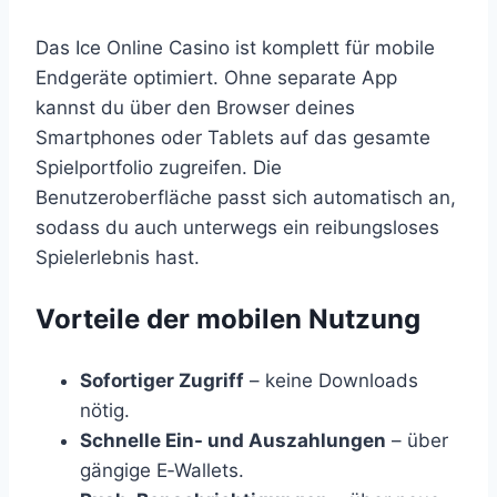
Das Ice Online Casino ist komplett für mobile
Endgeräte optimiert. Ohne separate App
kannst du über den Browser deines
Smartphones oder Tablets auf das gesamte
Spielportfolio zugreifen. Die
Benutzeroberfläche passt sich automatisch an,
sodass du auch unterwegs ein reibungsloses
Spielerlebnis hast.
Vorteile der mobilen Nutzung
Sofortiger Zugriff
– keine Downloads
nötig.
Schnelle Ein- und Auszahlungen
– über
gängige E‑Wallets.