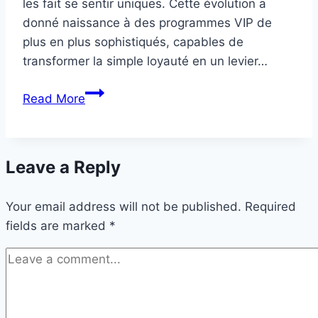
les fait se sentir uniques. Cette évolution a
donné naissance à des programmes VIP de
plus en plus sophistiqués, capables de
transformer la simple loyauté en un levier…
Comment
Read More
les
programmes
VIP
Leave a Reply
transforment
la
Your email address will not be published.
fidélité
Required
fields are marked
en
*
avantage
concurrentiel
:
stratégies