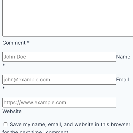
gagnantes
pour
les
opérateurs
iGaming
Comment
*
Name
*
Email
*
Website
Save my name, email, and website in this browser
for the next time I comment.