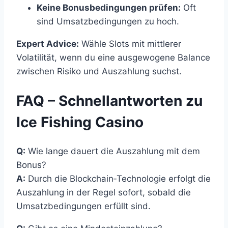
Keine Bonusbedingungen prüfen:
Oft
sind Umsatzbedingungen zu hoch.
Expert Advice:
Wähle Slots mit mittlerer
Volatilität, wenn du eine ausgewogene Balance
zwischen Risiko und Auszahlung suchst.
FAQ – Schnellantworten zu
Ice Fishing Casino
Q:
Wie lange dauert die Auszahlung mit dem
Bonus?
A:
Durch die Blockchain‑Technologie erfolgt die
Auszahlung in der Regel sofort, sobald die
Umsatzbedingungen erfüllt sind.