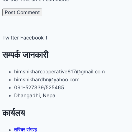
Twitter
Facebook-f
सम्पर्क जानकारी
himshikharcooperative617@gmail.com
himshikhardhn@yahoo.com
091-527339/525465
Dhangadhi, Nepal
कार्यलय
तस्बिर संग्रह