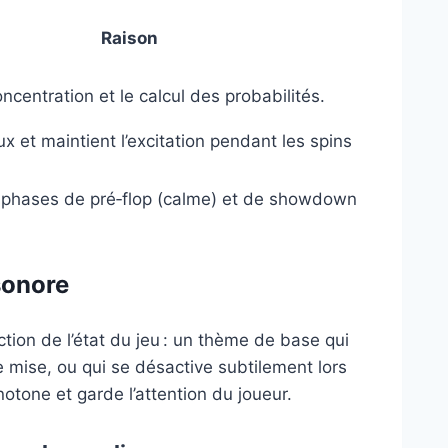
Raison
oncentration et le calcul des probabilités.
ux et maintient l’excitation pendant les spins
 phases de pré‑flop (calme) et de showdown
sonore
tion de l’état du jeu : un thème de base qui
 de mise, ou qui se désactive subtilement lors
notone et garde l’attention du joueur.