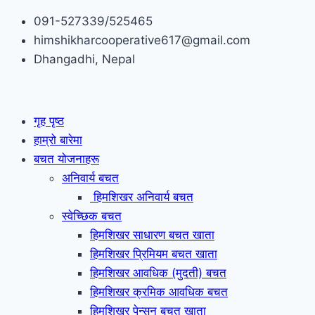
Skip
091-527339/525465
to
himshikharcooperative617@gmail.com
content
Dhangadhi, Nepal
गृह पृष्ठ
हाम्रो बारेमा
बचत योजनाहरू
अनिवार्य बचत
हिमशिखर अनिवार्य बचत
स्वेच्छिक बचत
हिमशिखर साधारण बचत खाता
हिमशिखर प्रिमियम बचत खाता
हिमशिखर आवधिक (मुदती) बचत
हिमशिखर क्रमिक आवधिक बचत
हिमशिखर पेन्सन बचत खाता