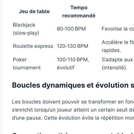
Tempo
Jeu de table
recommandé
Blackjack
80‑100 BPM
Favorise la c
(slow‑play)
Accélère le fl
Roulette express
120‑130 BPM
rapides.
Poker
100‑110 BPM,
S’adapte aux
tournament
évolutif
(intensité).
Boucles dynamiques et évolution 
Les boucles doivent pouvoir se transformer en fonc
s’enrichit lorsqu’un joueur atteint un certain seuil
d’une pause. Cette évolution évite la répétition mo