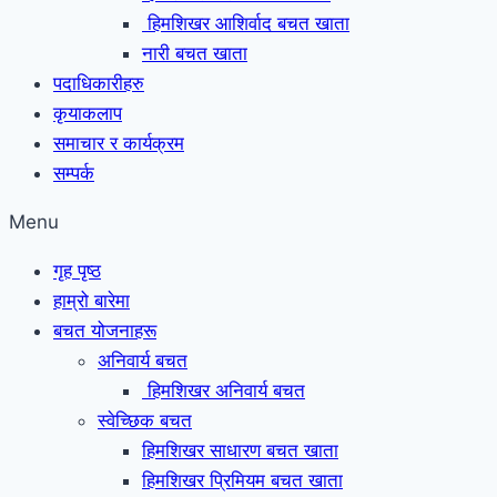
हिमशिखर आशिर्वाद बचत खाता
नारी बचत खाता
पदाधिकारीहरु
कृयाकलाप
समाचार र कार्यक्रम
सम्पर्क
Menu
गृह पृष्ठ
हाम्रो बारेमा
बचत योजनाहरू
अनिवार्य बचत
हिमशिखर अनिवार्य बचत
स्वेच्छिक बचत
हिमशिखर साधारण बचत खाता
हिमशिखर प्रिमियम बचत खाता