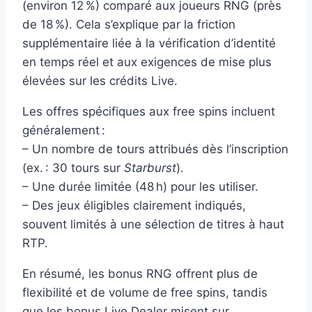
(environ 12 %) comparé aux joueurs RNG (près
de 18 %). Cela s’explique par la friction
supplémentaire liée à la vérification d’identité
en temps réel et aux exigences de mise plus
élevées sur les crédits Live.
Les offres spécifiques aux free spins incluent
généralement :
– Un nombre de tours attribués dès l’inscription
(ex. : 30 tours sur
Starburst
).
– Une durée limitée (48 h) pour les utiliser.
– Des jeux éligibles clairement indiqués,
souvent limités à une sélection de titres à haut
RTP.
En résumé, les bonus RNG offrent plus de
flexibilité et de volume de free spins, tandis
que les bonus Live Dealer misent sur