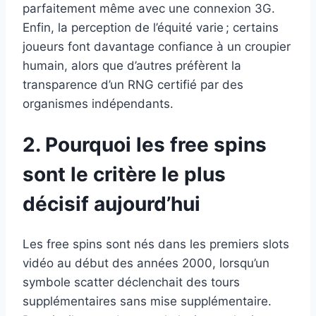
parfaitement même avec une connexion 3G.
Enfin, la perception de l’équité varie ; certains
joueurs font davantage confiance à un croupier
humain, alors que d’autres préfèrent la
transparence d’un RNG certifié par des
organismes indépendants.
2. Pourquoi les free spins
sont le critère le plus
décisif aujourd’hui
Les free spins sont nés dans les premiers slots
vidéo au début des années 2000, lorsqu’un
symbole scatter déclenchait des tours
supplémentaires sans mise supplémentaire.