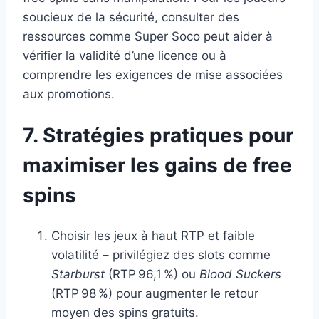
soucieux de la sécurité, consulter des
ressources comme Super Soco peut aider à
vérifier la validité d’une licence ou à
comprendre les exigences de mise associées
aux promotions.
7. Stratégies pratiques pour
maximiser les gains de free
spins
Choisir les jeux à haut RTP et faible
volatilité – privilégiez des slots comme
Starburst
(RTP 96,1 %) ou
Blood Suckers
(RTP 98 %) pour augmenter le retour
moyen des spins gratuits.