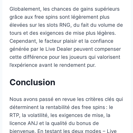
Globalement, les chances de gains supérieurs
grâce aux free spins sont légèrement plus
élevées sur les slots RNG, du fait du volume de
tours et des exigences de mise plus légères.
Cependant, le facteur plaisir et la confiance
générée par le Live Dealer peuvent compenser
cette différence pour les joueurs qui valorisent
l’expérience avant le rendement pur.
Conclusion
Nous avons passé en revue les critères clés qui
déterminent la rentabilité des free spins : le
RTP, la volatilité, les exigences de mise, la
licence ANJ et la qualité du bonus de
bienvenue. En testant les deux modes – Live