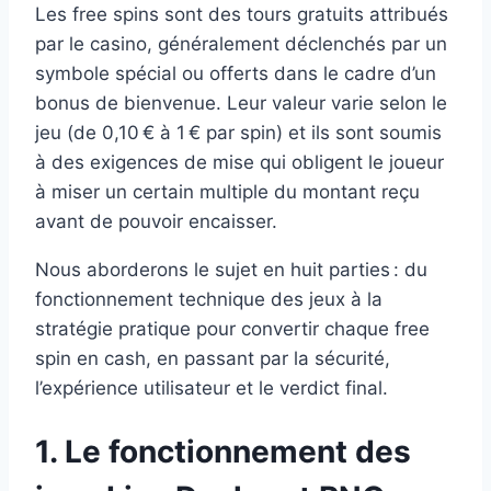
Les free spins sont des tours gratuits attribués
par le casino, généralement déclenchés par un
symbole spécial ou offerts dans le cadre d’un
bonus de bienvenue. Leur valeur varie selon le
jeu (de 0,10 € à 1 € par spin) et ils sont soumis
à des exigences de mise qui obligent le joueur
à miser un certain multiple du montant reçu
avant de pouvoir encaisser.
Nous aborderons le sujet en huit parties : du
fonctionnement technique des jeux à la
stratégie pratique pour convertir chaque free
spin en cash, en passant par la sécurité,
l’expérience utilisateur et le verdict final.
1. Le fonctionnement des