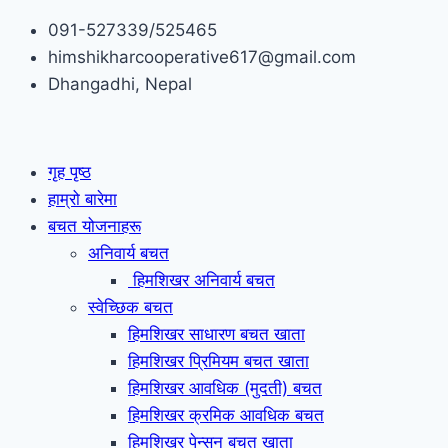
Skip
091-527339/525465
to
himshikharcooperative617@gmail.com
content
Dhangadhi, Nepal
गृह पृष्ठ
हाम्रो बारेमा
बचत योजनाहरू
अनिवार्य बचत
हिमशिखर अनिवार्य बचत
स्वेच्छिक बचत
हिमशिखर साधारण बचत खाता
हिमशिखर प्रिमियम बचत खाता
हिमशिखर आवधिक (मुदती) बचत
हिमशिखर क्रमिक आवधिक बचत
हिमशिखर पेन्सन बचत खाता