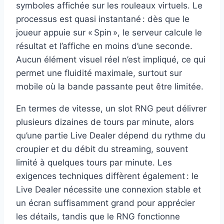
symboles affichée sur les rouleaux virtuels. Le
processus est quasi instantané : dès que le
joueur appuie sur « Spin », le serveur calcule le
résultat et l’affiche en moins d’une seconde.
Aucun élément visuel réel n’est impliqué, ce qui
permet une fluidité maximale, surtout sur
mobile où la bande passante peut être limitée.
En termes de vitesse, un slot RNG peut délivrer
plusieurs dizaines de tours par minute, alors
qu’une partie Live Dealer dépend du rythme du
croupier et du débit du streaming, souvent
limité à quelques tours par minute. Les
exigences techniques diffèrent également : le
Live Dealer nécessite une connexion stable et
un écran suffisamment grand pour apprécier
les détails, tandis que le RNG fonctionne