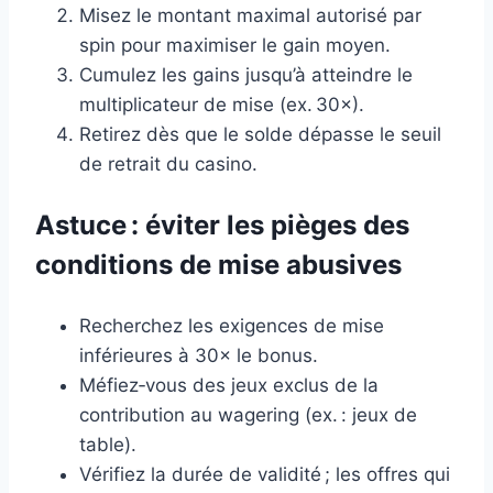
Misez le montant maximal autorisé par
spin pour maximiser le gain moyen.
Cumulez les gains jusqu’à atteindre le
multiplicateur de mise (ex. 30×).
Retirez dès que le solde dépasse le seuil
de retrait du casino.
Astuce : éviter les pièges des
conditions de mise abusives
Recherchez les exigences de mise
inférieures à 30× le bonus.
Méfiez‑vous des jeux exclus de la
contribution au wagering (ex. : jeux de
table).
Vérifiez la durée de validité ; les offres qui