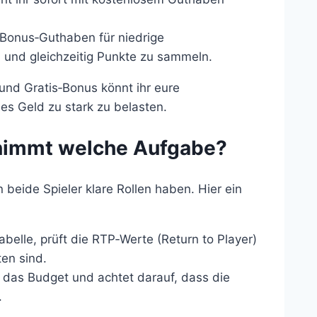
 Bonus‑Guthaben für niedrige
en und gleichzeitig Punkte zu sammeln.
nd Gratis‑Bonus könnt ihr eure
s Geld zu stark zu belasten.
ernimmt welche Aufgabe?
 beide Spieler klare Rollen haben. Hier ein
abelle, prüft die RTP‑Werte (Return to Player)
ten sind.
ert das Budget und achtet darauf, dass die
.