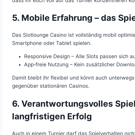
dass ihr euch voll auf das Turnier konzentrieren kö
5. Mobile Erfahrung – das Spie
Das Slotlounge Casino ist vollständig mobil optimi
Smartphone oder Tablet spielen.
Responsive Design – Alle Slots passen sich a
App‑freie Nutzung – Kein zusätzlicher Downloa
Damit bleibt ihr flexibel und könnt auch unterwegs
gegenüber stationären Casinos.
6. Verantwortungsvolles Spiel
langfristigen Erfolg
Auch in einem Turnier darf das Spielverhalten nic