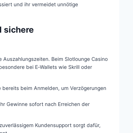
ssiert und ihr vermeidet unnötige
 sichere
ge Auszahlungszeiten. Beim Slotlounge Casino
besondere bei E‑Wallets wie Skrill oder
e bereits beim Anmelden, um Verzögerungen
t ihr Gewinne sofort nach Erreichen der
zuverlässigem Kundensupport sorgt dafür,