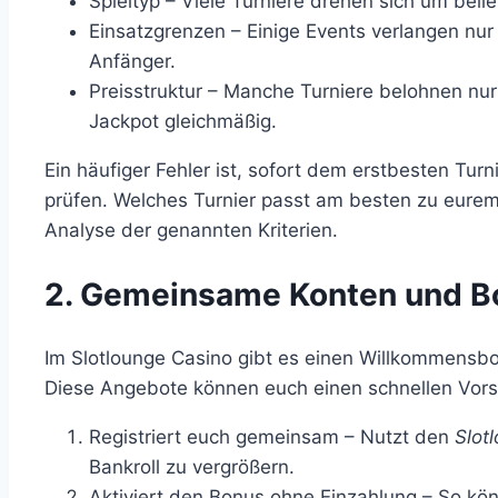
Spieltyp – Viele Turniere drehen sich um beli
Einsatzgrenzen – Einige Events verlangen nur 
Anfänger.
Preisstruktur – Manche Turniere belohnen nur 
Jackpot gleichmäßig.
Ein häufiger Fehler ist, sofort dem erstbesten Tur
prüfen. Welches Turnier passt am besten zu eurem S
Analyse der genannten Kriterien.
2. Gemeinsame Konten und B
Im Slotlounge Casino gibt es einen Willkommensb
Diese Angebote können euch einen schnellen Vors
Registriert euch gemeinsam – Nutzt den
Slot
Bankroll zu vergrößern.
Aktiviert den Bonus ohne Einzahlung – So kön