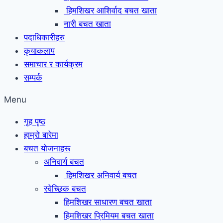
हिमशिखर आशिर्वाद बचत खाता
नारी बचत खाता
पदाधिकारीहरु
कृयाकलाप
समाचार र कार्यक्रम
सम्पर्क
Menu
गृह पृष्ठ
हाम्रो बारेमा
बचत योजनाहरू
अनिवार्य बचत
हिमशिखर अनिवार्य बचत
स्वेच्छिक बचत
हिमशिखर साधारण बचत खाता
हिमशिखर प्रिमियम बचत खाता