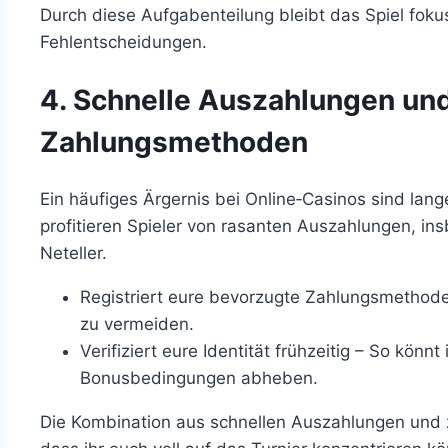
Durch diese Aufgabenteilung bleibt das Spiel foku
Fehlentscheidungen.
4. Schnelle Auszahlungen und
Zahlungsmethoden
Ein häufiges Ärgernis bei Online‑Casinos sind lan
profitieren Spieler von rasanten Auszahlungen, ins
Neteller.
Registriert eure bevorzugte Zahlungsmethod
zu vermeiden.
Verifiziert eure Identität frühzeitig – So könn
Bonusbedingungen abheben.
Die Kombination aus schnellen Auszahlungen und 