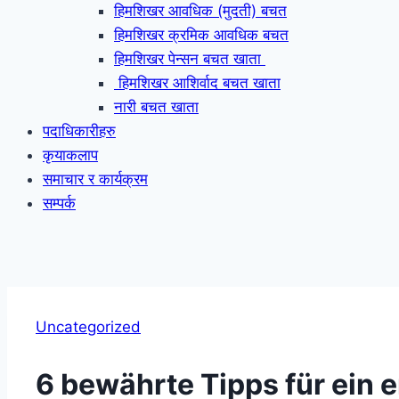
हिमशिखर आवधिक (मुदती) बचत
हिमशिखर क्रमिक आवधिक बचत
हिमशिखर पेन्सन बचत खाता
हिमशिखर आशिर्वाद बचत खाता
नारी बचत खाता
पदाधिकारीहरु
कृयाकलाप
समाचार र कार्यक्रम
सम्पर्क
Uncategorized
6 bewährte Tipps für ein e