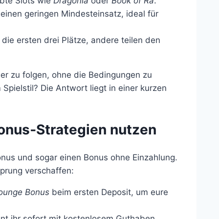
ebte Slots wie
Dragonia
oder
Book of Ra
.
einen geringen Mindesteinsatz, ideal für
die ersten drei Plätze, andere teilen den
nier zu folgen, ohne die Bedingungen zu
pielstil? Die Antwort liegt in einer kurzen
onus‑Strategien nutzen
onus und sogar einen Bonus ohne Einzahlung.
prung verschaffen:
lounge Bonus
beim ersten Deposit, um eure
nt ihr sofort mit kostenlosem Guthaben