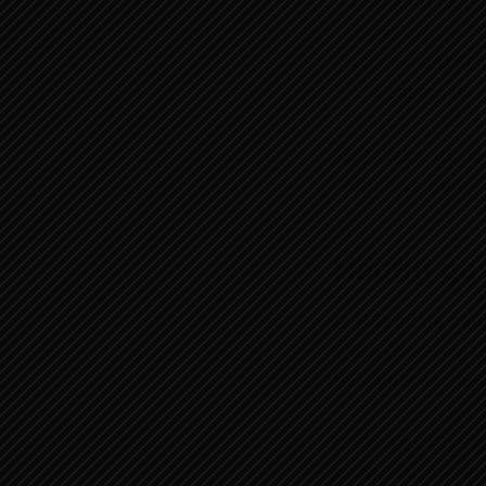
Push‑Benachr
exklusiven Tu
Optimierte Gr
wodurch das S
Für Spieler, die v
Wettbewerbern, d
Häufig ges
Q: Wie lange dau
A: E‑Wallet‑Ausz
Banküberweisunge
Q: Gibt es ein Bo
A: Ja, das VIP‑P