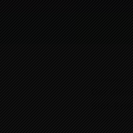
091-527339/525465
himshikharcoopera
गृह
UNCATEGORIZED
Der ultim
Slot‑Erl
By
college
Novembe