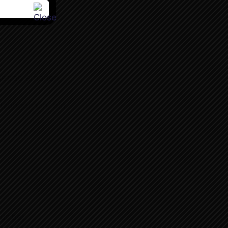
as den
betrag erhalten
tzungen ein, um
, um das
ur bei