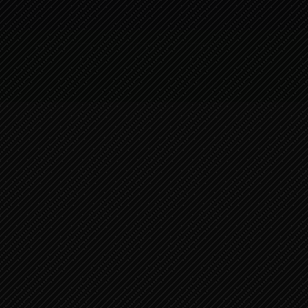
रु
कृयाकलाप
समाचार र कार्यक्रम
सम्पर्क