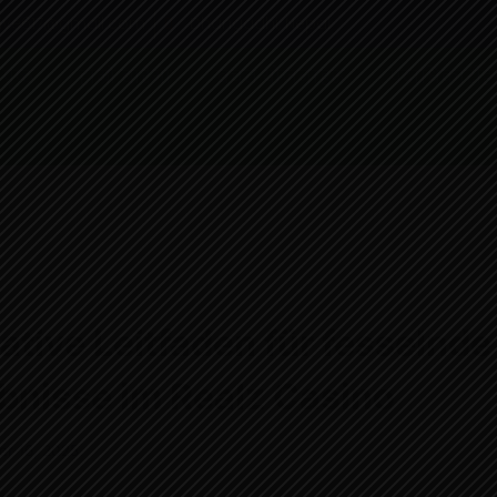
tive617@gmail.com
Dhangadhi, Nepal
 पृष्ठ
हाम्रो बारेमा
बचत योजनाहरू
पदाधिकारीह
ative Leitfaden für fesselnde
ebnisse im Realz Casino
r 16, 2025