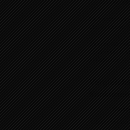
Stunden, wäh
Die Plattform ist
Uhr. So können F
Wenn du nach ein
Dort findest du a
Ablaufdaten.
Vergleichs
Konkurren
Merkm
Willkommensbon