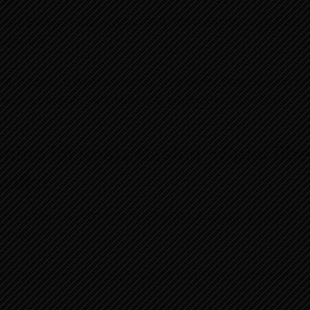
nen.
me planen – Ziehe einen Teil des Gewinns nach jeder 
begrenzen.
ie meisten Spieler verlieren, weil sie ihr Budget nicht str
zt vor schnellen Verlusten und erhöht den Spielspaß.
ing im Realz Casino – Spiel übe
willst
bietet eine native App für iOS und Android, die alle D
derheiten:
hronisation – Dein Kontostand und Fortschritt bleiben 