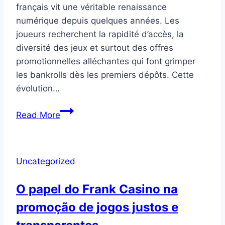
i
français vit une véritable renaissance
mobilnej
numérique depuis quelques années. Les
rozgrywki
joueurs recherchent la rapidité d’accès, la
diversité des jeux et surtout des offres
promotionnelles alléchantes qui font grimper
les bankrolls dès les premiers dépôts. Cette
évolution…
Guide
Read More
complet
du
casino
Uncategorized
en
ligne
O papel do Frank Casino na
:
promoção de jogos justos e
tout
ce