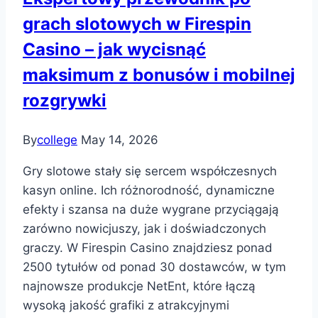
–
grach slotowych w Firespin
Tout
ce
Casino – jak wycisnąć
que
maksimum z bonusów i mobilnej
vous
rozgrywki
devez
savoir
By
college
May 14, 2026
Gry slotowe stały się sercem współczesnych
kasyn online. Ich różnorodność, dynamiczne
efekty i szansa na duże wygrane przyciągają
zarówno nowicjuszy, jak i doświadczonych
graczy. W Firespin Casino znajdziesz ponad
2500 tytułów od ponad 30 dostawców, w tym
najnowsze produkcje NetEnt, które łączą
wysoką jakość grafiki z atrakcyjnymi