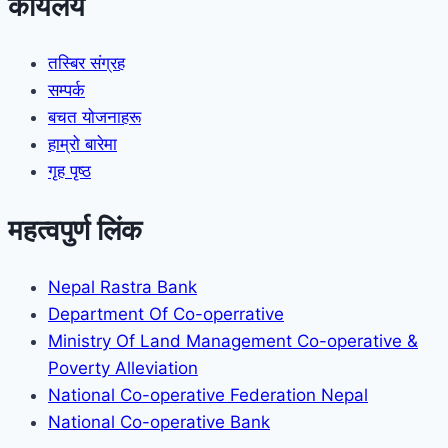
कार्यलय
तस्बिर संग्रह
सम्पर्क
बचत योजनाहरू
हाम्रो बारेमा
गृह पृष्ठ
महत्वपुर्ण लिंक
Nepal Rastra Bank
Department Of Co-operrative
Ministry Of Land Management Co-operative &
Poverty Alleviation
National Co-operative Federation Nepal
National Co-operative Bank