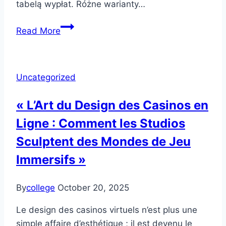
tabelą wypłat. Różne warianty…
Mistrzowska
Read More
Gra
w
Trzy
Uncategorized
Karty:
Sekrety
« L’Art du Design des Casinos en
Sukcesu
Ligne : Comment les Studios
w
Savaspin
Sculptent des Mondes de Jeu
Casino
Immersifs »
By
college
October 20, 2025
Le design des casinos virtuels n’est plus une
simple affaire d’esthétique ; il est devenu le