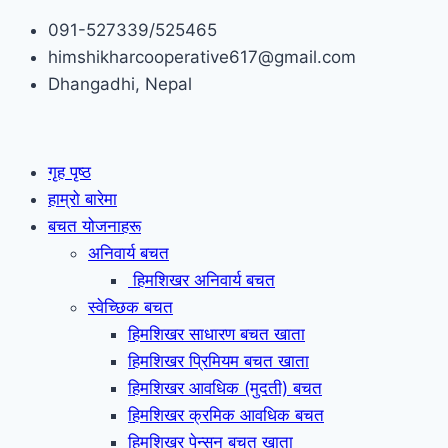
Skip
091-527339/525465
to
himshikharcooperative617@gmail.com
content
Dhangadhi, Nepal
गृह पृष्ठ
हाम्रो बारेमा
बचत योजनाहरू
अनिवार्य बचत
हिमशिखर अनिवार्य बचत
स्वेच्छिक बचत
हिमशिखर साधारण बचत खाता
हिमशिखर प्रिमियम बचत खाता
हिमशिखर आवधिक (मुदती) बचत
हिमशिखर क्रमिक आवधिक बचत
हिमशिखर पेन्सन बचत खाता