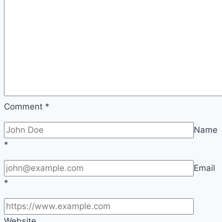
les
Studios
Sculptent
des
Mondes
de
Jeu
Immersifs
Comment
*
»
Name
*
Email
*
Website