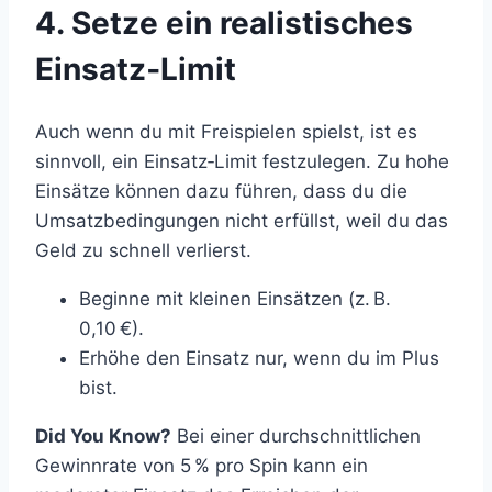
4. Setze ein realistisches
Einsatz‑Limit
Auch wenn du mit Freispielen spielst, ist es
sinnvoll, ein Einsatz‑Limit festzulegen. Zu hohe
Einsätze können dazu führen, dass du die
Umsatzbedingungen nicht erfüllst, weil du das
Geld zu schnell verlierst.
Beginne mit kleinen Einsätzen (z. B.
0,10 €).
Erhöhe den Einsatz nur, wenn du im Plus
bist.
Did You Know?
Bei einer durchschnittlichen
Gewinnrate von 5 % pro Spin kann ein