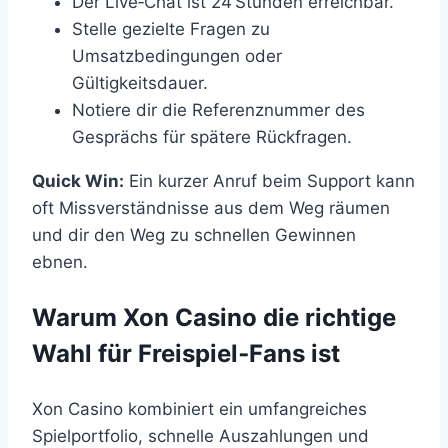
Der Live‑Chat ist 24 Stunden erreichbar.
Stelle gezielte Fragen zu
Umsatzbedingungen oder
Gültigkeitsdauer.
Notiere dir die Referenznummer des
Gesprächs für spätere Rückfragen.
Quick Win:
Ein kurzer Anruf beim Support kann
oft Missverständnisse aus dem Weg räumen
und dir den Weg zu schnellen Gewinnen
ebnen.
Warum Xon Casino die richtige
Wahl für Freispiel‑Fans ist
Xon Casino kombiniert ein umfangreiches
Spielportfolio, schnelle Auszahlungen und