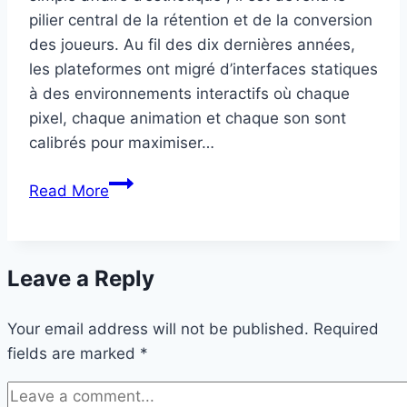
pilier central de la rétention et de la conversion
des joueurs. Au fil des dix dernières années,
les plateformes ont migré d’interfaces statiques
à des environnements interactifs où chaque
pixel, chaque animation et chaque son sont
calibrés pour maximiser…
«
Read More
L’Art
du
Design
Leave a Reply
des
Casinos
Your email address will not be published.
en
Required
fields are marked
Ligne
*
:
Comment