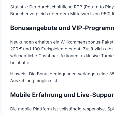
Statistik: Der durchschnittliche RTP (Return to Play
Branchenvergleich über dem Mittelwert von 95 % li
Bonusangebote und VIP‑Program
Neukunden erhalten ein Willkommensbonus‑Paket,
200 € und 100 Freispielen besteht. Zusätzlich gib
wöchentliche Cashback‑Aktionen, exklusive Turni
beinhaltet.
Hinweis: Die Bonusbedingungen verlangen eine 35
Auszahlung möglich ist.
Mobile Erfahrung und Live‑Suppor
Die mobile Plattform ist vollständig responsive. 