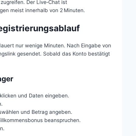
ugreifen. Der Live‑Chat ist
gen meist innerhalb von 2 Minuten.
egistrierungsablauf
dauert nur wenige Minuten. Nach Eingabe von
ungslink gesendet. Sobald das Konto bestätigt
nger
“ klicken und Daten eingeben.
n.
swählen und Betrag angeben.
Willkommensbonus beanspruchen.
n.