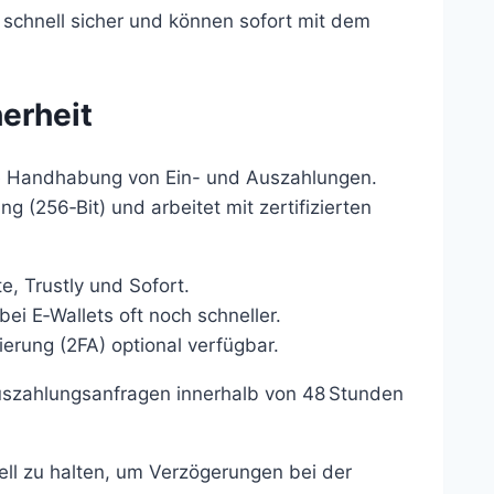
r schnell sicher und können sofort mit dem
erheit
ere Handhabung von Ein- und Auszahlungen.
 (256‑Bit) und arbeitet mit zertifizierten
e, Trustly und Sofort.
ei E‑Wallets oft noch schneller.
ierung (2FA) optional verfügbar.
Auszahlungsanfragen innerhalb von 48 Stunden
uell zu halten, um Verzögerungen bei der