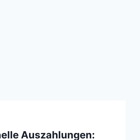
nelle Auszahlungen: