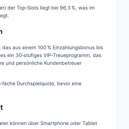
er) der Top‑Slots liegt bei 96,3 %, was im
egt.
m
 das aus einem 100 % Einzahlungsbonus bis
t es ein 30‑stufiges VIP‑Treueprogramm, das
ere und persönliche Kundenbetreuer
‑fache Durchspielquote, bevor eine
t
Spieler können über Smartphone oder Tablet