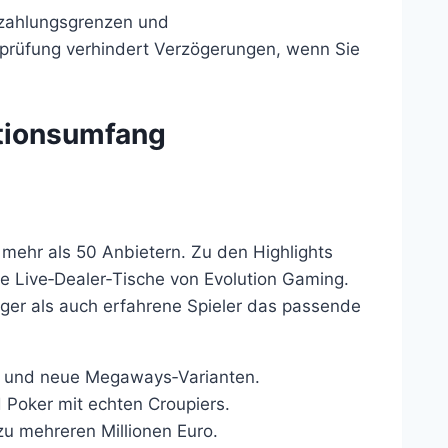
szahlungsgrenzen und
ätsprüfung verhindert Verzögerungen, wenn Sie
tionsumfang
mehr als 50 Anbietern. Zu den Highlights
e Live‑Dealer‑Tische von Evolution Gaming.
ger als auch erfahrene Spieler das passende
ker und neue Megaways‑Varianten.
d Poker mit echten Croupiers.
zu mehreren Millionen Euro.