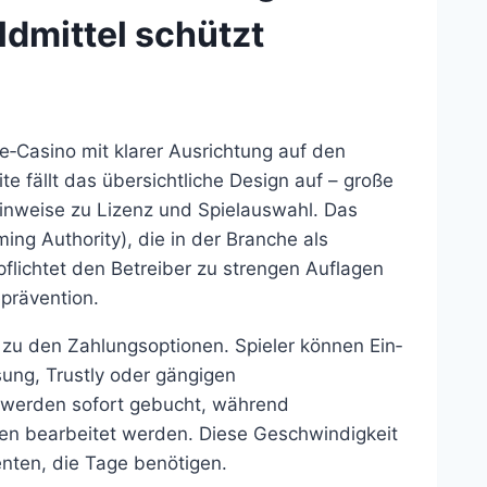
ldmittel schützt
e‑Casino mit klarer Ausrichtung auf den
e fällt das übersichtliche Design auf – große
 Hinweise zu Lizenz und Spielauswahl. Das
ing Authority), die in der Branche als
pflichtet den Betreiber zu strengen Auflagen
prävention.
n zu den Zahlungsoptionen. Spieler können Ein‑
ung, Trustly oder gängigen
 werden sofort gebucht, während
den bearbeitet werden. Diese Geschwindigkeit
enten, die Tage benötigen.