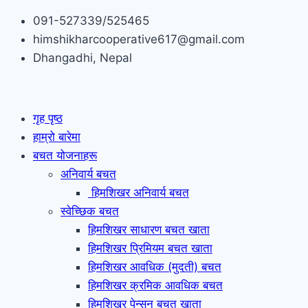
Skip
091-527339/525465
to
himshikharcooperative617@gmail.com
content
Dhangadhi, Nepal
गृह पृष्ठ
हाम्रो बारेमा
बचत योजनाहरू
अनिवार्य बचत
हिमशिखर अनिवार्य बचत
स्वेच्छिक बचत
हिमशिखर साधारण बचत खाता
हिमशिखर प्रिमियम बचत खाता
हिमशिखर आवधिक (मुदती) बचत
हिमशिखर क्रमिक आवधिक बचत
हिमशिखर पेन्सन बचत खाता