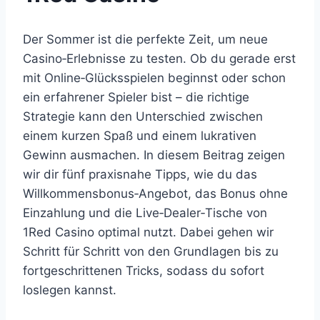
Der Sommer ist die perfekte Zeit, um neue
Casino‑Erlebnisse zu testen. Ob du gerade erst
mit Online‑Glücksspielen beginnst oder schon
ein erfahrener Spieler bist – die richtige
Strategie kann den Unterschied zwischen
einem kurzen Spaß und einem lukrativen
Gewinn ausmachen. In diesem Beitrag zeigen
wir dir fünf praxisnahe Tipps, wie du das
Willkommensbonus‑Angebot, das Bonus ohne
Einzahlung und die Live‑Dealer‑Tische von
1Red Casino optimal nutzt. Dabei gehen wir
Schritt für Schritt von den Grundlagen bis zu
fortgeschrittenen Tricks, sodass du sofort
loslegen kannst.