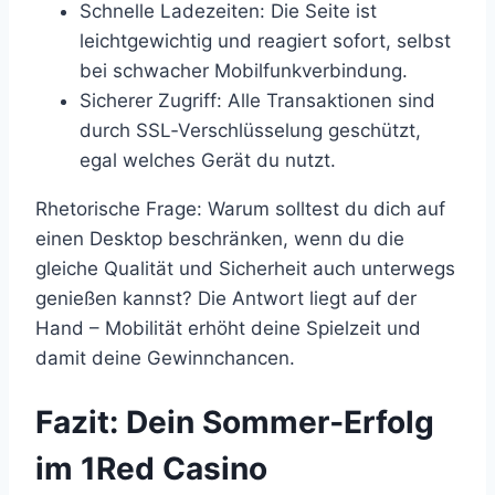
Schnelle Ladezeiten: Die Seite ist
leichtgewichtig und reagiert sofort, selbst
bei schwacher Mobilfunkverbindung.
Sicherer Zugriff: Alle Transaktionen sind
durch SSL‑Verschlüsselung geschützt,
egal welches Gerät du nutzt.
Rhetorische Frage: Warum solltest du dich auf
einen Desktop beschränken, wenn du die
gleiche Qualität und Sicherheit auch unterwegs
genießen kannst? Die Antwort liegt auf der
Hand – Mobilität erhöht deine Spielzeit und
damit deine Gewinnchancen.
Fazit: Dein Sommer‑Erfolg
im 1Red Casino