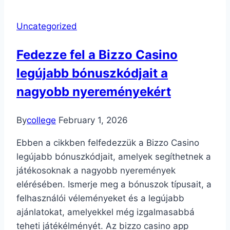
Probadas
para
Uncategorized
Maximizar
tus
Fedezze fel a Bizzo Casino
Ganancias
legújabb bónuszkódjait a
en
Casino
nagyobb nyereményekért
Online
By
college
February 1, 2026
Ebben a cikkben felfedezzük a Bizzo Casino
legújabb bónuszkódjait, amelyek segíthetnek a
játékosoknak a nagyobb nyeremények
elérésében. Ismerje meg a bónuszok típusait, a
felhasználói véleményeket és a legújabb
ajánlatokat, amelyekkel még izgalmasabbá
teheti játékélményét. Az bizzo casino app