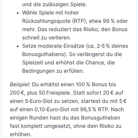
und die zulässigen Spiele.
Wähle Spiele mit hoher
Rückzahlungsquote (RTP), etwa 96 % oder
mehr. Das reduziert das Risiko, den Bonus
schnell zu verlieren.
Setze moderate Einsätze (ca. 2‑5 % deines
Bonusguthabens). So verlängerst du die
Spielzeit und erhöhst die Chance, die
Bedingungen zu erfüllen.
Beispiel:
Du erhältst einen 100 % Bonus bis
200 €, plus 50 Freispiele. Statt sofort 20 € auf
einen 5‑Euro‑Slot zu setzen, startest du mit 5 €
auf einen 0,10‑Euro‑Slot mit 96,5 % RTP. Nach
einigen Runden hast du das Bonusguthaben
fast komplett umgesetzt, ohne dein Risiko zu
erhöhen.