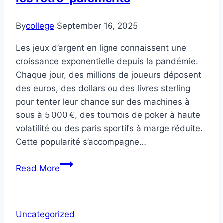
By
college
September 16, 2025
Les jeux d’argent en ligne connaissent une
croissance exponentielle depuis la pandémie.
Chaque jour, des millions de joueurs déposent
des euros, des dollars ou des livres sterling
pour tenter leur chance sur des machines à
sous à 5 000 €, des tournois de poker à haute
volatilité ou des paris sportifs à marge réduite.
Cette popularité s’accompagne…
Sécurité
Read More
des
paiements
dans
Uncategorized
les