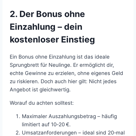
2. Der Bonus ohne
Einzahlung – dein
kostenloser Einstieg
Ein Bonus ohne Einzahlung ist das ideale
Sprungbrett für Neulinge. Er ermöglicht dir,
echte Gewinne zu erzielen, ohne eigenes Geld
zu riskieren. Doch auch hier gilt: Nicht jedes
Angebot ist gleichwertig.
Worauf du achten solltest:
Maximaler Auszahlungsbetrag – häufig
limitiert auf 10‑20 €.
Umsatzanforderungen – ideal sind 20‑mal