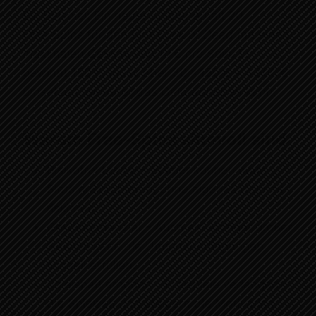
Ein Beispiel: Ein neuer Spieler erhält 20
Free‑Spins für den Slot
Book of Dead
mit einem
maximalen Gewinn von 10 € pro Spin. Er
gewinnt 150 €, muss aber 30 × 150 € = 4.500 €
umsetzen, bevor er das Geld abheben kann.
Warum Free‑Spins sinnvoll sind
Risikofrei testen – Spieler können neue
Slots ausprobieren, ohne eigenes Geld zu
riskieren.
Gewinnpotenzial – Auch ein einziger großer
Gewinn kann die Umsatzbedingungen
schnell erfüllen.
Spielspaß erhöhen – Freispiele verlängern
die Spielzeit und steigern die Motivation.