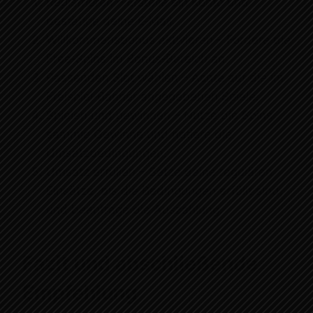
Registrieren – Erstelle ein Konto und
bestätige deine E‑Mail.
Willkommensbonus aktivieren – Fordere die
Free‑Spins im Bonus‑Bereich an.
Passenden Slot wählen – Achte auf die im
Freispiel‑Banner angegebenen Spiele.
Spielen und gewinnen – Nutze die Spins,
sammle Gewinne und notiere die
Umsatzbedingungen.
Umsatz erfüllen – Setze deine regulären
Einsätze, bis die Bedingungen erfüllt sind,
und beantrage die Auszahlung.
Fazit und abschließende
Empfehlung