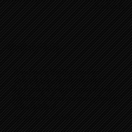
multijugador
Similar Posts
Parier sur le tennis comme un
champion : le guide ultime des
mises surface‑spécifiques et des
jackpots à ne pas manquer pendant
le Black Friday
By
college
October 17, 2025