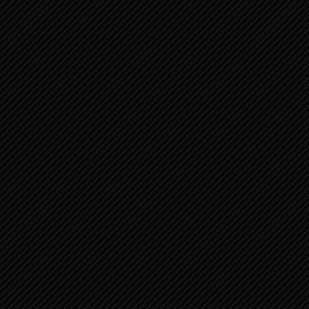
Benutzererlebnis und
mobile Nutzung
5Gringo Casino legt großen Wert auf ein
reibungsloses Nutzererlebnis, sowohl am
Desktop als auch auf mobilen Geräten. Die
Plattform ist vollständig responsiv und lässt
sich ohne zusätzliche App auf Smartphones
und Tablets spielen.
Mobile Highlights
Schnelle Ladezeiten – Dank
HTML5‑Technologie starten die Spiele