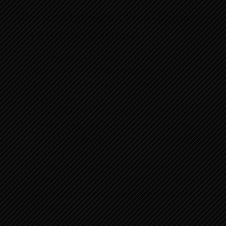
Wie funktionieren Free‑Spins
bei 5Gringo Casino?
Aktivierung – Free‑Spins werden meist im
Rahmen eines Willkommensbonus oder
einer wöchentlichen Promotion
freigeschaltet.
Spielauswahl – Nur bestimmte Slots sind
für die Freispiele freigegeben. Typische
Titel sind
Starburst
,
Book of Dead
und
Gonzo’s Quest
.
Umsatzbedingungen – Gewinne aus
Free‑Spins müssen häufig 30‑ bis 40‑fach
umgesetzt werden, bevor eine Auszahlung
möglich ist.