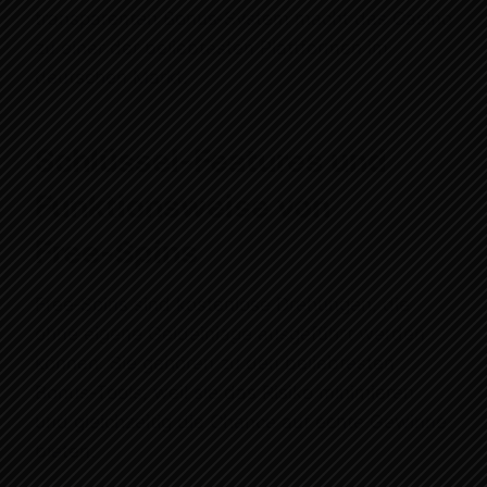
transparenten Bonus‑System macht das Casino
zu einer der beliebtesten Plattformen im
deutschen Markt.
Schlüssel‑Features und
Funktionsweise von
Free‑Spins
Free‑Spins sind kostenlose Drehungen, die
ohne eigene Geldeinlage ausgeführt werden
können. Sie gehören zu den beliebtesten
Bonus‑Tools, weil sie das Risiko minimieren
und gleichzeitig die Chance auf echte Gewinne
bieten.