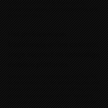
spelers kiezen Winbet Casino omdat de
uitbetalingen binnen 24 uur plaatsvinden, zelfs
bij grote winsten.
Het probleem van
traditionele online casino’s:
trage support en onhandige
mobiele platforms
Veel spelers klagen over lange wachttijden bij
de klantenservice en een website die niet goed
schaalt naar smartphones. Dit leidt tot gemiste
kansen, vooral wanneer je in een live‑dealer
spel zit en de actie snel verandert. Daarnaast