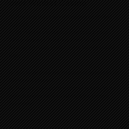
over Winbet Casino
Q: Hoe lang duurt een uitbetaling bij Winbet
Casino?
A: De meeste uitbetalingen worden binnen
24 uur verwerkt. E‑wallets zoals Skrill en
Neteller zijn vaak sneller, soms binnen enkele
uren.
Q: Kan ik de geen‑stortingsbonus gebruiken op
live‑dealer spellen?
A: Nee, de geen‑stortingsbonus is beperkt tot
geselecteerde slots en tafelspellen zonder
live‑dealer.
Q: Is er een limiet voor de welkomstbonus?
A: Ja, de maximale bonus is €200 plus 50