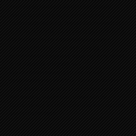
snelheid en betrouwbaarheid het verschil
maken tussen een leuke avond en een
frustrerende ervaring. Winbet Casino heeft zich
in de Nederlandse markt stevig gepositioneerd
dankzij een royale welkomstbonus, een
geen‑stortingsbonus en een volledig
gelicentieerde omgeving. Maar wat echt opvalt,
is de naadloze integratie van
live‑chatondersteuning en een mobiel
geoptimaliseerde interface. Deze combinatie
zorgt ervoor dat je direct kunt communiceren
met dealers, vragen kunt stellen aan de
klantenservice en zelfs onderweg kunt inzetten
zonder haperingen.
Industry Secret: De meeste Nederlandse