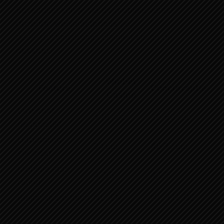
Bovendien kun je via de mobiele versie
dezelfde welkomstbonus en
geen‑stortingsbonus claimen als op de
desktop.
Winbet
Feature
Concurrentie
Casino
Live‑chat
≤ 10 sec
30‑60 sec
responstijd
Uitbetaling
24 uur
48‑72 uur
snelheid
Mobiele app
4,7/5
4,2/5
rating
Beschikbare talen
NL, EN
NL, EN, DE