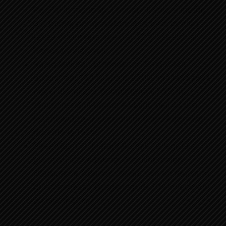
PayPal in meno di 3 minuti. Il valore medio
del bonus per giocatore è di €45, con un
tasso di conversione del 32 % rispetto ai
bonus tradizionali.
RapidJackpot: propone un “Fast‑Cash
Bonus” del 150 % fino a €300, ma solo per i
nuovi utenti che completano il KYC in
tempo reale. Il bonus è valido per 48 ore,
incentivando le sessioni di gioco intensive
durante le feste.
SpeedSpin: il “Instant Reload” è legato a
giochi di slot a bassa volatilità, come
Starburst
e
Gonzo’s Quest
, con un requisito
di scommessa (wagering) di 20x invece dei
consueti 30x.