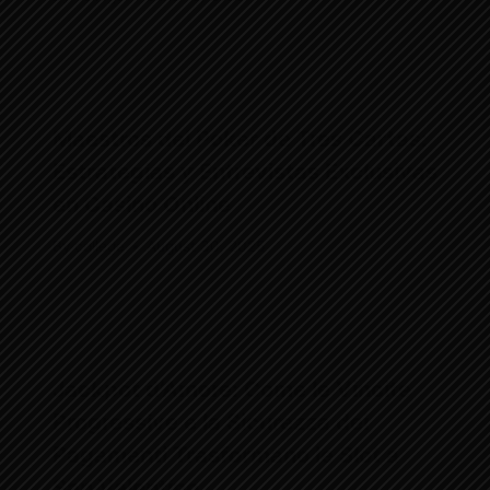
Maestros del Poker de Tres Cartas:
Estrategias y Entrevistas Exclusivas
en Casino Online
By
college
August 30, 2025
Jackpot d’Amore: Come le Vincite
Progressive e la Sicurezza dei
Pagamenti Trasformano le Slot a
San Valentino