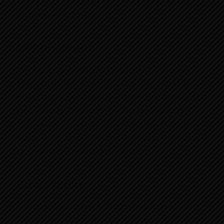
deposito o prelievo e promettono un valore
aggiunto immediato.
Definizione
Un “Fast‑Cash Bonus” tipicamente offre un
100 % di match sul primo deposito, ma solo se
il deposito è completato entro 5 minuti dal click
sul pulsante “Ricarica”. Un “Instant Reload”
funziona al contrario: garantisce un 25 % di
extra credit ogni volta che il giocatore ricarica il
saldo entro 2 minuti dal logout.
Casi studio
FlashBet: offre un “Lightning Reload” di
€20 extra per depositi effettuati con