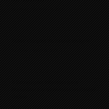
By
college
December 19, 2025
Guide complet du casino en ligne
By
college
March 22, 2026
8 Estrategias Infalibles para
Maximizar tus Ganancias en Casino
Online
By
college
January 6, 2026