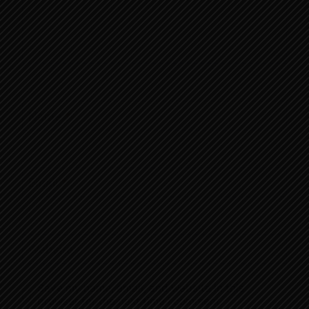
Name
*
Email
*
Website
Save my name, email, and website in this
browser for the next time I comment.