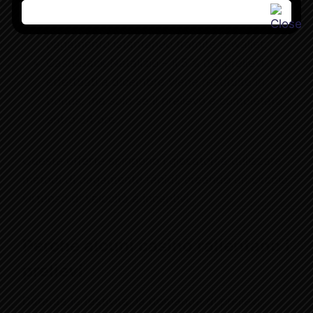
feste – valido solo per depositi effettuati
tra il 20 dicembre e il 31 dicembre, con
pagamento istantaneo tramite e‑wallet.
Cash‑Back Natalizio – il 5 % dei prelievi
effettuati a dicembre viene restituito in
bonus, ma solo se il prelievo è completato
entro 24 ore.
Queste offerte spingono i giocatori a utilizzare
metodi di pagamento rapidi, creando un circolo
virtuoso di velocità e incentivi.
Perché alcuni casinò rallentano i
prelievi
Durante le festività, la domanda di prelievi