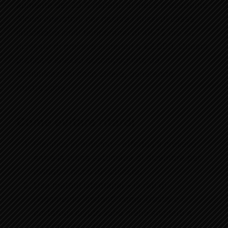
aumenta del 30 % rispetto al mese precedente.
Alcuni operatori, per gestire i flussi di cassa,
impostano limiti temporanei di 48‑72 ore su
richieste di prelievo superiori a €2.000. Questa
pratica è spesso accompagnata da
comunicazioni poco chiare, generando
frustrazione.
Come evitare ritardi
Pianifica in anticipo – effettua il prelievo
entro la prima settimana di dicembre per
evitare il picco di richieste.
Usa metodi istantanei – le reti di
pagamento “instant” come Trustly o i
portafogli crypto sono meno soggetti a
controlli manuali.