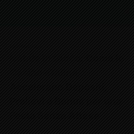
UNCATEGORIZED
Natale in Gioco: Come le
Casinò‑Online
Accelerano Depositi,
Prelievi e Bonus per una
Festa Senza Attese
By
college
June 4, 2026