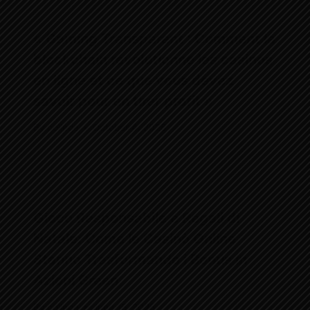
« Gaming Transparent : Comment la
blockchain révolutionne les casinos
en ligne et ce que vous devez
savoir pour en tirer profit »
By
college
October 4, 2025
Gioco Responsabile e Regali di
Natale: Come le Casinò Online
Stanno Trasformando i Bonus in
Azioni Green
By
college
June 16, 2025