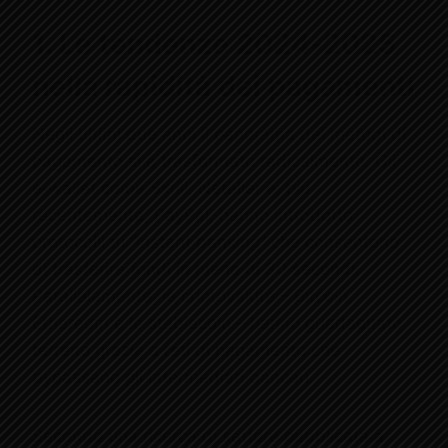
1. Le tendenze 2024‑2025
nella rapidità dei pagamenti
Negli ultimi due anni il panorama dei metodi di
pagamento si è trasformato radicalmente. Gli
e‑wallet come Skrill, Neteller e, più
recentemente, PayPal, hanno introdotto
protocolli di “instant banking” che consentono
di trasferire fondi in meno di 30 secondi.
Parallelamente, le criptovalute – Bitcoin,
Ethereum e le stablecoin – hanno guadagnato
terreno grazie a reti di pagamento che
bypassano gli intermediari bancari.
Secondo una ricerca di settore pubblicata a