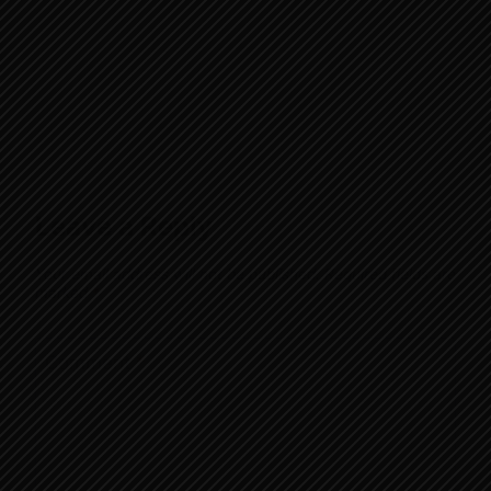
Leave a Reply
Your email address will not be published.
Required fields are
marked
*
Comment
*