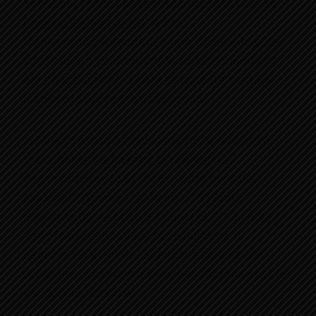
operatori, visita il nostro approfondimento su
bookmaker non aams
. Il sito
Manteniamociinformate è una risorsa utile per
chi desidera confrontare le condizioni offerte
dai diversi casinò, senza entrare nei dettagli
tecnici di licenze o certificazioni.
In questo articolo analizzeremo le tendenze
che stanno ridefinendo la rapidità dei
pagamenti nel 2024‑2025, l’emergere dei
cosiddetti “bonus Lightning”, il delicato
equilibrio tra velocità e sicurezza, l’influenza
delle festività natalizie sulle politiche di
pagamento e, infine, una guida pratica per
scegliere il casinò più veloce e affidabile per le
tue partite natalizie.