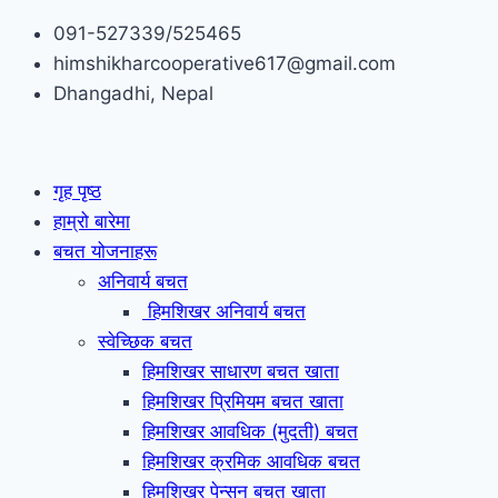
Skip
091-527339/525465
to
himshikharcooperative617@gmail.com
content
Dhangadhi, Nepal
गृह पृष्ठ
हाम्रो बारेमा
बचत योजनाहरू
अनिवार्य बचत
हिमशिखर अनिवार्य बचत
स्वेच्छिक बचत
हिमशिखर साधारण बचत खाता
हिमशिखर प्रिमियम बचत खाता
हिमशिखर आवधिक (मुदती) बचत
हिमशिखर क्रमिक आवधिक बचत
हिमशिखर पेन्सन बचत खाता