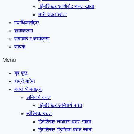
हिमशिखर आशिर्वाद बचत खाता
नारी बचत खाता
पदाधिकारीहरु
कृयाकलाप
समाचार र कार्यक्रम
सम्पर्क
Menu
गृह पृष्ठ
हाम्रो बारेमा
बचत योजनाहरू
अनिवार्य बचत
हिमशिखर अनिवार्य बचत
स्वेच्छिक बचत
हिमशिखर साधारण बचत खाता
हिमशिखर प्रिमियम बचत खाता