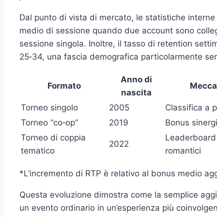
Dal punto di vista di mercato, le statistiche inte
medio di sessione quando due account sono collega
sessione singola. Inoltre, il tasso di retention set
25‑34, una fascia demografica particolarmente sens
Anno di
Formato
Meccan
nascita
Torneo singolo
2005
Classifica a p
Torneo “co‑op”
2019
Bonus sinergi
Torneo di coppia
Leaderboard 
2022
tematico
romantici
*L’incremento di RTP è relativo al bonus medio agg
Questa evoluzione dimostra come la semplice aggiu
un evento ordinario in un’esperienza più coinvolge