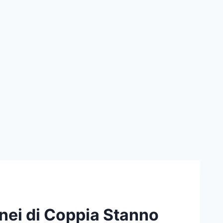
rnei di Coppia Stanno