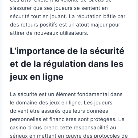
s’assurer que ses joueurs se sentent en
sécurité tout en jouant. La réputation bâtie par
des retours positifs est un atout majeur pour
attirer de nouveaux utilisateurs.
L’importance de la sécurité
et de la régulation dans les
jeux en ligne
La sécurité est un élément fondamental dans
le domaine des jeux en ligne. Les joueurs
doivent être assurés que leurs données
personnelles et financières sont protégées. Le
casino circus prend cette responsabilité au
sérieux en mettant en œuvre des protocoles de