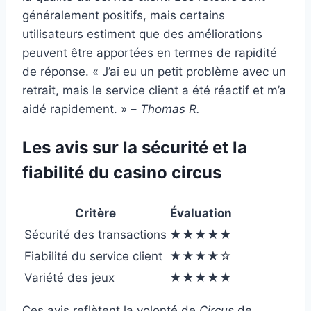
généralement positifs, mais certains
utilisateurs estiment que des améliorations
peuvent être apportées en termes de rapidité
de réponse. « J’ai eu un petit problème avec un
retrait, mais le service client a été réactif et m’a
aidé rapidement. » –
Thomas R.
Les avis sur la sécurité et la
fiabilité du casino circus
Critère
Évaluation
Sécurité des transactions
★★★★★
Fiabilité du service client
★★★★☆
Variété des jeux
★★★★★
Ces avis reflètent la volonté de
Circus
de