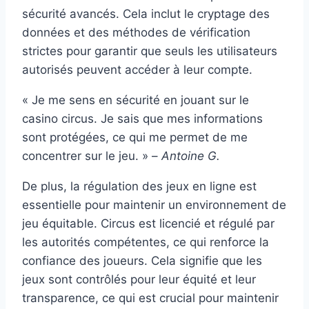
sécurité avancés. Cela inclut le cryptage des
données et des méthodes de vérification
strictes pour garantir que seuls les utilisateurs
autorisés peuvent accéder à leur compte.
« Je me sens en sécurité en jouant sur le
casino circus. Je sais que mes informations
sont protégées, ce qui me permet de me
concentrer sur le jeu. » –
Antoine G.
De plus, la régulation des jeux en ligne est
essentielle pour maintenir un environnement de
jeu équitable. Circus est licencié et régulé par
les autorités compétentes, ce qui renforce la
confiance des joueurs. Cela signifie que les
jeux sont contrôlés pour leur équité et leur
transparence, ce qui est crucial pour maintenir