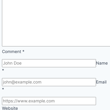
Roller
revolutionieren
Comment
*
Name
*
Email
*
Website