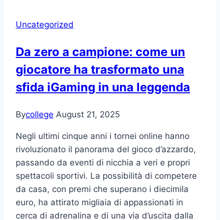
per
gli
Uncategorized
accumulator
di
Da zero a campione: come un
casinò:
giocatore ha trasformato una
come
combinare
sfida iGaming in una leggenda
scommesse
multiple
By
college
August 21, 2025
e
spin
Negli ultimi cinque anni i tornei online hanno
gratuiti
rivoluzionato il panorama del gioco d’azzardo,
durante
passando da eventi di nicchia a veri e propri
il
spettacoli sportivi. La possibilità di competere
Black
da casa, con premi che superano i diecimila
Friday
euro, ha attirato migliaia di appassionati in
cerca di adrenalina e di una via d’uscita dalla