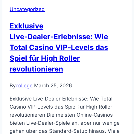
2024:
Uncategorized
Come
le
Exklusive
Free
Live‑Dealer‑Erlebnisse: Wie
Spins
stanno
Total Casino VIP‑Levels das
Rivoluzionando
Spiel für High Roller
il
revolutionieren
Gioco
Mobile
nei
By
college
March 25, 2026
Casinò
Exklusive Live‑Dealer‑Erlebnisse: Wie Total
più
Casino VIP‑Levels das Spiel für High Roller
Generosi
revolutionieren Die meisten Online‑Casinos
bieten Live‑Dealer‑Spiele an, aber nur wenige
gehen über das Standard‑Setup hinaus. Viele