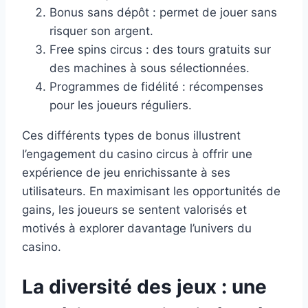
Bonus sans dépôt : permet de jouer sans
risquer son argent.
Free spins circus : des tours gratuits sur
des machines à sous sélectionnées.
Programmes de fidélité : récompenses
pour les joueurs réguliers.
Ces différents types de bonus illustrent
l’engagement du casino circus à offrir une
expérience de jeu enrichissante à ses
utilisateurs. En maximisant les opportunités de
gains, les joueurs se sentent valorisés et
motivés à explorer davantage l’univers du
casino.
La diversité des jeux : une