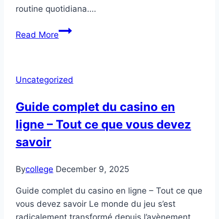
routine quotidiana….
Da
Read More
zero
a
campione:
Uncategorized
come
un
Guide complet du casino en
giocatore
ligne – Tout ce que vous devez
ha
trasformato
savoir
una
sfida
By
college
December 9, 2025
iGaming
in
Guide complet du casino en ligne – Tout ce que
una
vous devez savoir Le monde du jeu s’est
leggenda
radicalement transformé depuis l’avènement