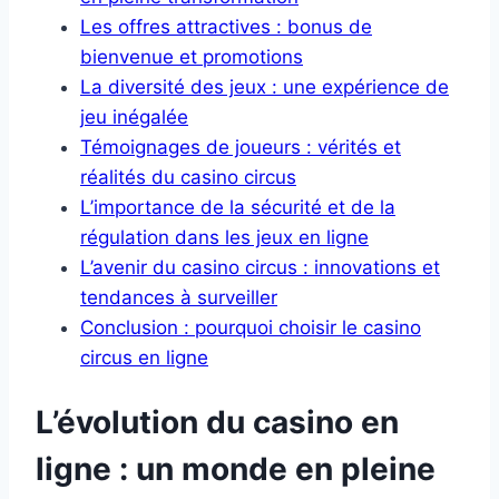
Les offres attractives : bonus de
bienvenue et promotions
La diversité des jeux : une expérience de
jeu inégalée
Témoignages de joueurs : vérités et
réalités du casino circus
L’importance de la sécurité et de la
régulation dans les jeux en ligne
L’avenir du casino circus : innovations et
tendances à surveiller
Conclusion : pourquoi choisir le casino
circus en ligne
L’évolution du casino en
ligne : un monde en pleine