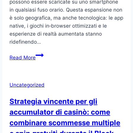
possono essere scaricate su uno smartphone
in qualsiasi fuso orario. Questa espansione non
è solo geografica, ma anche tecnologica: le app
native, i giochi in‑browser ottimizzati e le
esperienze di realtà aumentata stanno
ridefinendo…
Loyalty
Read More
Programs
nel
Nuovo
Uncategorized
Gioco:
Come
Strategia vincente per gli
i
accumulator di casinò: come
Casinò
Moderni
combinare scommesse multiple
Conquistano