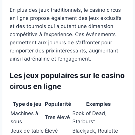
En plus des jeux traditionnels, le casino circus
en ligne propose également des jeux exclusifs
et des tournois qui ajoutent une dimension
compétitive à l’expérience. Ces événements
permettent aux joueurs de s’affronter pour
remporter des prix intéressants, augmentant
ainsi l’adrénaline et l’engagement.
Les jeux populaires sur le casino
circus en ligne
Type de jeu
Popularité
Exemples
Machines à
Book of Dead,
Très élevé
sous
Starburst
Jeux de table
Élevé
Blackjack, Roulette