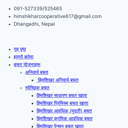
Skip
091-527339/525465
to
himshikharcooperative617@gmail.com
content
Dhangadhi, Nepal
गृह पृष्ठ
हाम्रो बारेमा
बचत योजनाहरू
अनिवार्य बचत
हिमशिखर अनिवार्य बचत
स्वेच्छिक बचत
हिमशिखर साधारण बचत खाता
हिमशिखर प्रिमियम बचत खाता
हिमशिखर आवधिक (मुदती) बचत
हिमशिखर क्रमिक आवधिक बचत
हिमशिखर पेन्सन बचत खाता