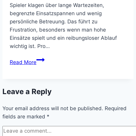
Spieler klagen über lange Wartezeiten,
begrenzte Einsatzspannen und wenig
persönliche Betreuung. Das führt zu
Frustration, besonders wenn man hohe
Einsätze spielt und ein reibungsloser Ablauf
wichtig ist. Pro…
Exklusive
Read More
Live‑Dealer‑Erlebnisse:
Wie
Total
Leave a Reply
Casino
VIP‑Levels
Your email address will not be published.
das
Required
fields are marked
Spiel
*
für
High