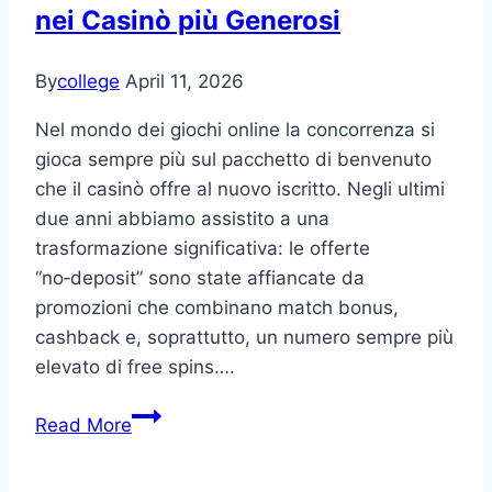
nei Casinò più Generosi
vous
devez
By
college
April 11, 2026
savoir
Nel mondo dei giochi online la concorrenza si
gioca sempre più sul pacchetto di benvenuto
che il casinò offre al nuovo iscritto. Negli ultimi
due anni abbiamo assistito a una
trasformazione significativa: le offerte
“no‑deposit” sono state affiancate da
promozioni che combinano match bonus,
cashback e, soprattutto, un numero sempre più
elevato di free spins….
Bonus
Read More
di
Benvenuto