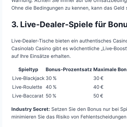
Warnung: Achten Sie immer auf die Umsatzbedingu
Ohne die Bedingungen zu kennen, kann das Geld s
3. Live‑Dealer‑Spiele für Bo
Live‑Dealer‑Tische bieten ein authentisches Casino
Casinolab Casino gibt es wöchentliche „Live‑Boos
auf Ihre Einsätze erhalten.
Spieltyp
Bonus‑Prozentsatz
Maximale Bo
Live‑Blackjack
30 %
30 €
Live‑Roulette
40 %
40 €
Live‑Baccarat
50 %
50 €
Industry Secret:
Setzen Sie den Bonus nur bei Spie
minimieren Sie das Risiko von Fehlentscheidungen