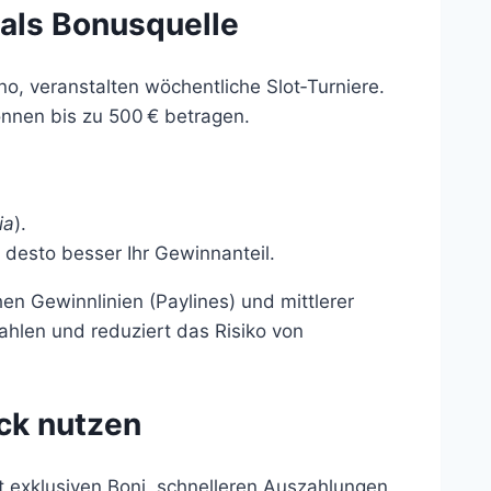
als Bonusquelle
no, veranstalten wöchentliche Slot‑Turniere.
 können bis zu 500 € betragen.
ia
).
 desto besser Ihr Gewinnanteil.
hen Gewinnlinien (Paylines) und mittlerer
tzahlen und reduziert das Risiko von
ck nutzen
 exklusiven Boni, schnelleren Auszahlungen