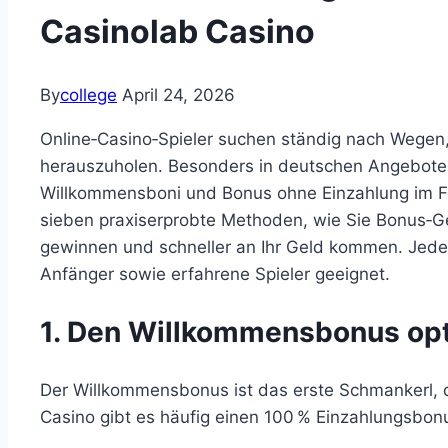
Casinolab Casino
By
college
April 24, 2026
Online‑Casino‑Spieler suchen ständig nach Wegen,
herauszuholen. Besonders in deutschen Angebote
Willkommensboni und Bonus ohne Einzahlung im Fok
sieben praxiserprobte Methoden, wie Sie Bonus‑Gel
gewinnen und schneller an Ihr Geld kommen. Jede St
Anfänger sowie erfahrene Spieler geeignet.
1. Den Willkommensbonus opt
Der Willkommensbonus ist das erste Schmankerl, d
Casino gibt es häufig einen 100 % Einzahlungsbonus