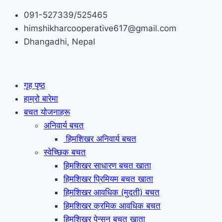
Skip
091-527339/525465
to
himshikharcooperative617@gmail.com
content
Dhangadhi, Nepal
गृह पृष्ठ
हाम्रो बारेमा
बचत योजनाहरू
अनिवार्य बचत
हिमशिखर अनिवार्य बचत
स्वेच्छिक बचत
हिमशिखर साधारण बचत खाता
हिमशिखर प्रिमियम बचत खाता
हिमशिखर आवधिक (मुदती) बचत
हिमशिखर क्रमिक आवधिक बचत
हिमशिखर पेन्सन बचत खाता