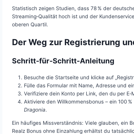
Statistisch zeigen Studien, dass 78 % der deutsch
Streaming‑Qualität hoch ist und der Kundenservice s
oberen Quartil.
Der Weg zur Registrierung u
Schritt‑für‑Schritt‑Anleitung
Besuche die Startseite und klicke auf „Registr
Fülle das Formular mit Name, Adresse und ein
Verifiziere dein Konto per Link, den du per E‑M
Aktiviere den Willkommensbonus – ein 100 % M
Dragonia
.
Ein häufiges Missverständnis: Viele glauben, ein B
Realz Bonus ohne Einzahlung erhältst du tatsächli