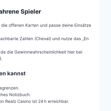
ahrene Spieler
 die offenen Karten und passe deine Einsätze
nachbarte Zahlen (Cheval) und nutze das „En
, da die Gewinnwahrscheinlichkeit hier bei
).
en kannst
gsgrenzen.
aches Notizbuch.
 Realz Casino ist 24 h erreichbar.