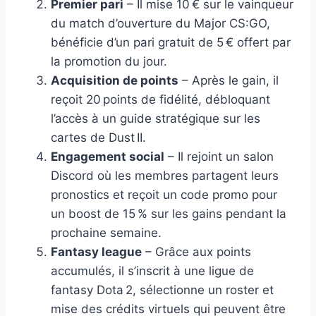
Premier pari
– Il mise 10 € sur le vainqueur
du match d’ouverture du Major CS:GO,
bénéficie d’un pari gratuit de 5 € offert par
la promotion du jour.
Acquisition de points
– Après le gain, il
reçoit 20 points de fidélité, débloquant
l’accès à un guide stratégique sur les
cartes de Dust II.
Engagement social
– Il rejoint un salon
Discord où les membres partagent leurs
pronostics et reçoit un code promo pour
un boost de 15 % sur les gains pendant la
prochaine semaine.
Fantasy league
– Grâce aux points
accumulés, il s’inscrit à une ligue de
fantasy Dota 2, sélectionne un roster et
mise des crédits virtuels qui peuvent être