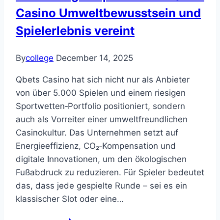
Casino Umweltbewusstsein und
Suas
Chances
Spielerlebnis vereint
de
Ganhar
By
college
December 14, 2025
Qbets Casino hat sich nicht nur als Anbieter
von über 5.000 Spielen und einem riesigen
Sportwetten‑Portfolio positioniert, sondern
auch als Vorreiter einer umweltfreundlichen
Casinokultur. Das Unternehmen setzt auf
Energieeffizienz, CO₂‑Kompensation und
digitale Innovationen, um den ökologischen
Fußabdruck zu reduzieren. Für Spieler bedeutet
das, dass jede gespielte Runde – sei es ein
klassischer Slot oder eine…