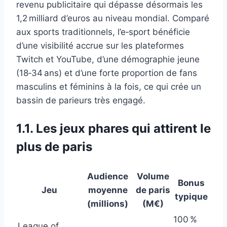
revenu publicitaire qui dépasse désormais les
1,2 milliard d’euros au niveau mondial. Comparé
aux sports traditionnels, l’e‑sport bénéficie
d’une visibilité accrue sur les plateformes
Twitch et YouTube, d’une démographie jeune
(18‑34 ans) et d’une forte proportion de fans
masculins et féminins à la fois, ce qui crée un
bassin de parieurs très engagé.
1.1. Les jeux phares qui attirent le
plus de paris
Audience
Volume
Bonus
Jeu
moyenne
de paris
typique
(millions)
(M€)
100 %
League of