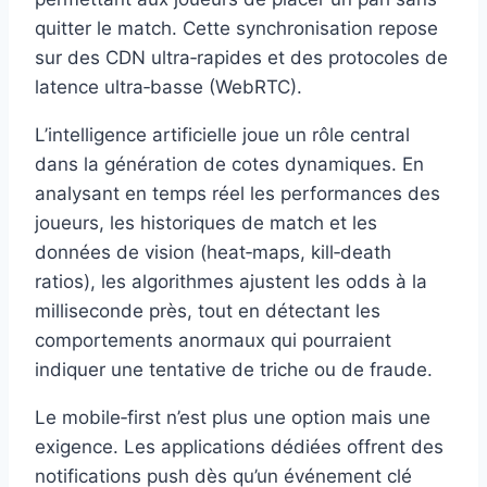
quitter le match. Cette synchronisation repose
sur des CDN ultra‑rapides et des protocoles de
latence ultra‑basse (WebRTC).
L’intelligence artificielle joue un rôle central
dans la génération de cotes dynamiques. En
analysant en temps réel les performances des
joueurs, les historiques de match et les
données de vision (heat‑maps, kill‑death
ratios), les algorithmes ajustent les odds à la
milliseconde près, tout en détectant les
comportements anormaux qui pourraient
indiquer une tentative de triche ou de fraude.
Le mobile‑first n’est plus une option mais une
exigence. Les applications dédiées offrent des
notifications push dès qu’un événement clé