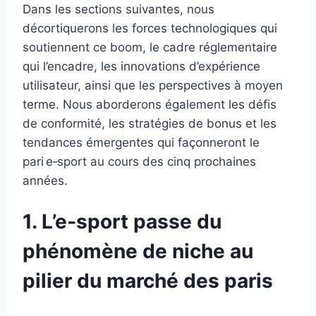
Dans les sections suivantes, nous
décortiquerons les forces technologiques qui
soutiennent ce boom, le cadre réglementaire
qui l’encadre, les innovations d’expérience
utilisateur, ainsi que les perspectives à moyen
terme. Nous aborderons également les défis
de conformité, les stratégies de bonus et les
tendances émergentes qui façonneront le
pari e‑sport au cours des cinq prochaines
années.
1. L’e‑sport passe du
phénomène de niche au
pilier du marché des paris