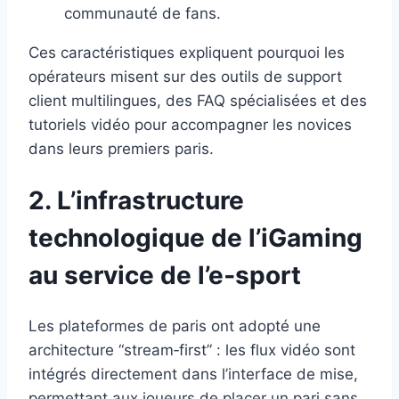
communauté de fans.
Ces caractéristiques expliquent pourquoi les
opérateurs misent sur des outils de support
client multilingues, des FAQ spécialisées et des
tutoriels vidéo pour accompagner les novices
dans leurs premiers paris.
2. L’infrastructure
technologique de l’iGaming
au service de l’e‑sport
Les plateformes de paris ont adopté une
architecture “stream‑first” : les flux vidéo sont
intégrés directement dans l’interface de mise,
permettant aux joueurs de placer un pari sans