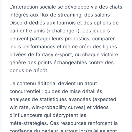
L’interaction sociale se développe via des chats
intégrés aux flux de streaming, des salons
Discord dédiés aux tournois et des options de
pari entre amis (« challenge »). Les joueurs
peuvent partager leurs pronostics, comparer
leurs performances et même créer des ligues
privées de fantasy e‑sport, où chaque victoire
génère des points échangeables contre des
bonus de dépôt.
Le contenu éditorial devient un atout
concurrentiel : guides de mise détaillés,
analyses de statistiques avancées (expected
win rate, win‑probability curves) et vidéos
d’influenceurs qui décryptent les
méta‑stratégies. Ces ressources renforcent la
confiance du parieur, surtout lorsqu’elles sont