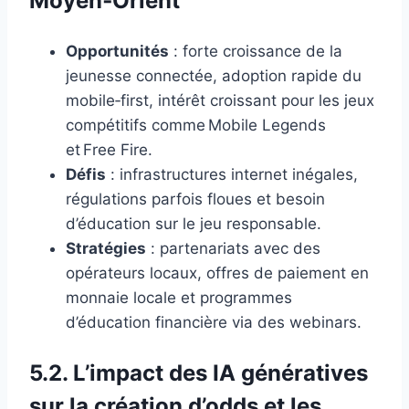
Moyen‑Orient
Opportunités
: forte croissance de la
jeunesse connectée, adoption rapide du
mobile‑first, intérêt croissant pour les jeux
compétitifs comme Mobile Legends
et Free Fire.
Défis
: infrastructures internet inégales,
régulations parfois floues et besoin
d’éducation sur le jeu responsable.
Stratégies
: partenariats avec des
opérateurs locaux, offres de paiement en
monnaie locale et programmes
d’éducation financière via des webinars.
5.2. L’impact des IA génératives
sur la création d’odds et les