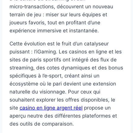
micro‑transactions, découvrent un nouveau
terrain de jeu : miser sur leurs équipes et
joueurs favoris, tout en profitant d’une
expérience immersive et instantanée.
Cette évolution est le fruit d’un catalyseur
puissant : l’iGaming. Les casinos en ligne et les
sites de paris sportifs ont intégré des flux de
streaming, des cotes dynamiques et des bonus
spécifiques à l’e‑sport, créant ainsi un
écosystème où le pari devient une extension
naturelle du visionnage. Pour ceux qui
souhaitent explorer les offres disponibles, le
site
casino en ligne argent réel
propose un
aperçu neutre des différentes plateformes et
des outils de comparaison.