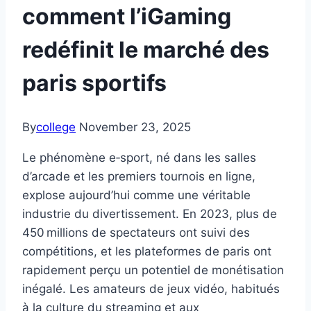
comment l’iGaming
redéfinit le marché des
paris sportifs
By
college
November 23, 2025
Le phénomène e‑sport, né dans les salles
d’arcade et les premiers tournois en ligne,
explose aujourd’hui comme une véritable
industrie du divertissement. En 2023, plus de
450 millions de spectateurs ont suivi des
compétitions, et les plateformes de paris ont
rapidement perçu un potentiel de monétisation
inégalé. Les amateurs de jeux vidéo, habitués
à la culture du streaming et aux