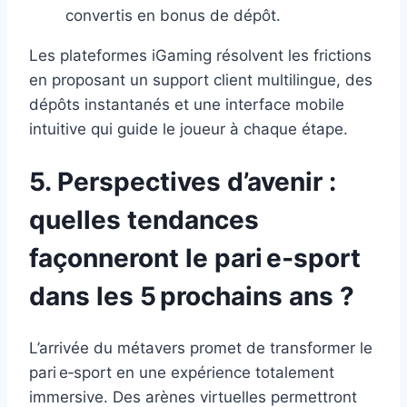
convertis en bonus de dépôt.
Les plateformes iGaming résolvent les frictions
en proposant un support client multilingue, des
dépôts instantanés et une interface mobile
intuitive qui guide le joueur à chaque étape.
5. Perspectives d’avenir :
quelles tendances
façonneront le pari e‑sport
dans les 5 prochains ans ?
L’arrivée du métavers promet de transformer le
pari e‑sport en une expérience totalement
immersive. Des arènes virtuelles permettront