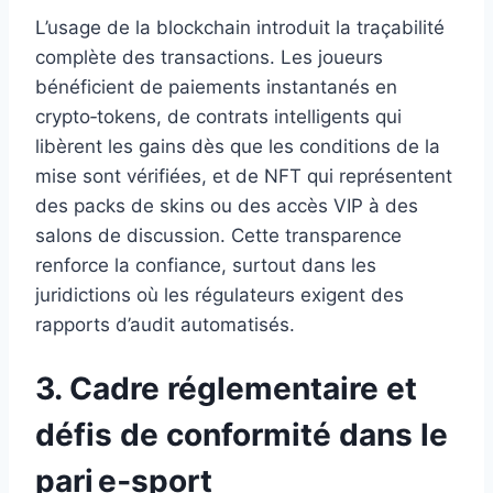
L’usage de la blockchain introduit la traçabilité
complète des transactions. Les joueurs
bénéficient de paiements instantanés en
crypto‑tokens, de contrats intelligents qui
libèrent les gains dès que les conditions de la
mise sont vérifiées, et de NFT qui représentent
des packs de skins ou des accès VIP à des
salons de discussion. Cette transparence
renforce la confiance, surtout dans les
juridictions où les régulateurs exigent des
rapports d’audit automatisés.
3. Cadre réglementaire et
défis de conformité dans le
pari e‑sport