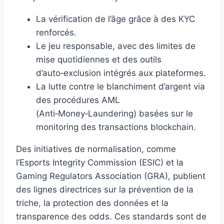
La vérification de l’âge grâce à des KYC
renforcés.
Le jeu responsable, avec des limites de
mise quotidiennes et des outils
d’auto‑exclusion intégrés aux plateformes.
La lutte contre le blanchiment d’argent via
des procédures AML
(Anti‑Money‑Laundering) basées sur le
monitoring des transactions blockchain.
Des initiatives de normalisation, comme
l’Esports Integrity Commission (ESIC) et la
Gaming Regulators Association (GRA), publient
des lignes directrices sur la prévention de la
triche, la protection des données et la
transparence des odds. Ces standards sont de