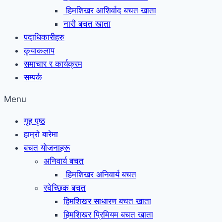
हिमशिखर आशिर्वाद बचत खाता
नारी बचत खाता
पदाधिकारीहरु
कृयाकलाप
समाचार र कार्यक्रम
सम्पर्क
Menu
गृह पृष्ठ
हाम्रो बारेमा
बचत योजनाहरू
अनिवार्य बचत
हिमशिखर अनिवार्य बचत
स्वेच्छिक बचत
हिमशिखर साधारण बचत खाता
हिमशिखर प्रिमियम बचत खाता