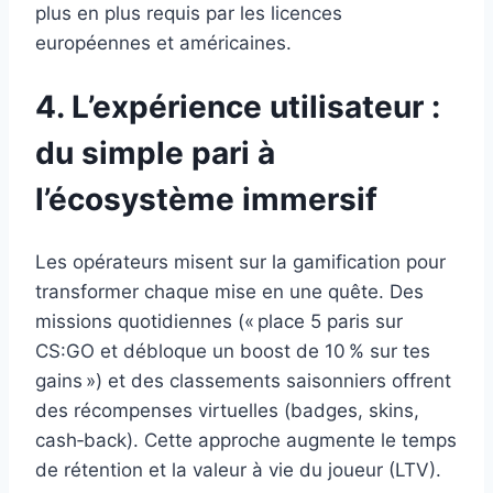
plus en plus requis par les licences
européennes et américaines.
4. L’expérience utilisateur :
du simple pari à
l’écosystème immersif
Les opérateurs misent sur la gamification pour
transformer chaque mise en une quête. Des
missions quotidiennes (« place 5 paris sur
CS:GO et débloque un boost de 10 % sur tes
gains ») et des classements saisonniers offrent
des récompenses virtuelles (badges, skins,
cash‑back). Cette approche augmente le temps
de rétention et la valeur à vie du joueur (LTV).