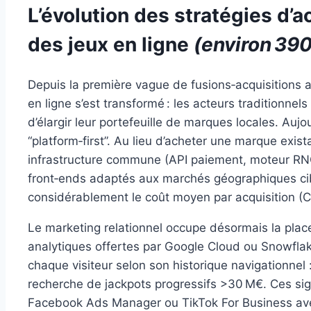
L’évolution des stratégies d’a
des jeux en ligne
(environ 39
Depuis la première vague de fusions‑acquisitions 
en ligne s’est transformé : les acteurs traditionnel
d’élargir leur portefeuille de marques locales. Auj
“platform‑first”. Au lieu d’acheter une marque exi
infrastructure commune (API paiement, moteur RNG
front‑ends adaptés aux marchés géographiques ciblé
considérablement le coût moyen par acquisition (C
Le marketing relationnel occupe désormais la place
analytiques offertes par Google Cloud ou Snowfla
chaque visiteur selon son historique navigationnel
recherche de jackpots progressifs >30 M€. Ces sign
Facebook Ads Manager ou TikTok For Business avec 