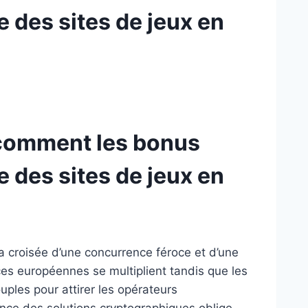
e des sites de jeux en
: comment les bonus
e des sites de jeux en
la croisée d’une concurrence féroce et d’une
ces européennes se multiplient tandis que les
uples pour attirer les opérateurs