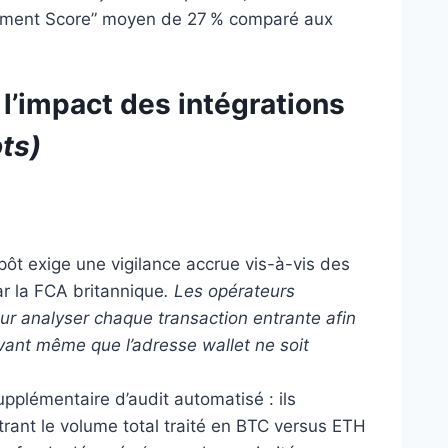
ement Score” moyen de 27 % comparé aux
 l’impact des intégrations
ts)
t exige une vigilance accrue vis-à-vis des
r la FCA britannique
. Les opérateurs
ur analyser chaque transaction entrante afin
 avant même que l’adresse wallet ne soit
pplémentaire d’audit automatisé : ils
rant le volume total traité en BTC versus ETH