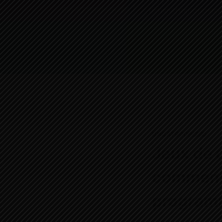
091-527339/525465
himshikharcoopera
गृह
UNCATEGORIZED
Jeux de c
comment 
programm