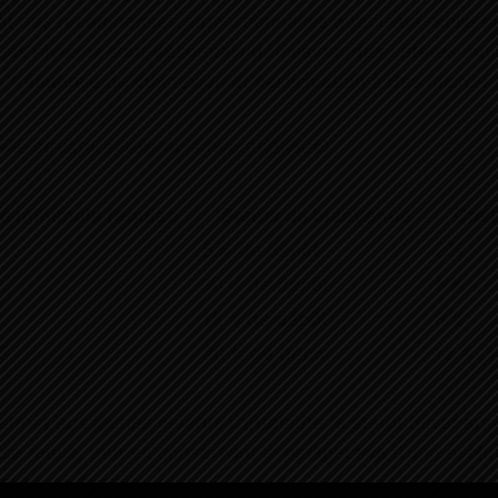
t des récompenses proportionnelles à l’activité réelle pl
es niveaux sont désormais définis par des critères mul
, fréquence de connexion et participation à des micro‑m
le structure (exemple hypothétique) :
e minimale requise
Bonus de bienvenue
Cash
5 % de dépôt
2 %
10 % de dépôt
5 %
15 % de dépôt
8 %
€
20 % de dépôt
12 %
rmet aux jeunes joueurs d’atteindre le statut Silver apr
ise faible, tout en conservant la perspective d’une évolu
ons ponctuelles.