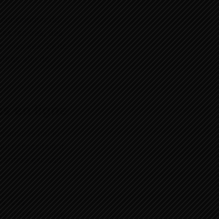
 à consommer du
ces rapides, des
ivilégiées. Cette
ffres afin de
s en ligne
ccumulés par le
qui nécessitaient
’entrée excluait
es. Les
 de 100 € de mise