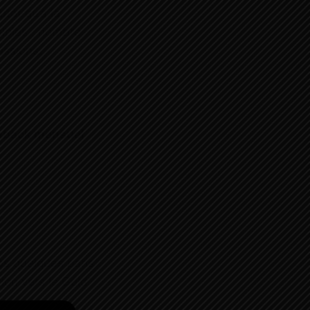
utôt qu’à la
tiples : nombre
issions.
back mensuel
ès quelques paris
tion vers le Gold