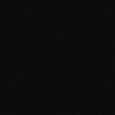
rsitaire avec un
ntant du bonus,
alidité varie
es.
s bonus de 100 %
ais plus
ui ne souhaitent
ces de