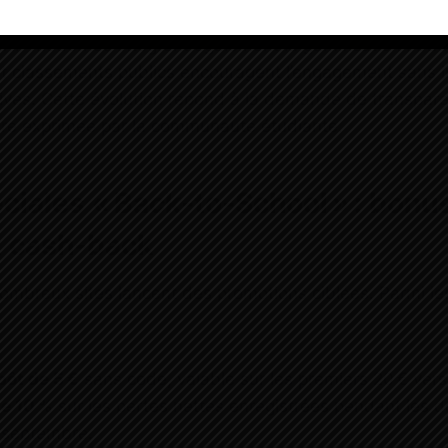
IP modernes intègrent également la gamification : bad
 classements publics encouragent l’engagement sans 
ves. Cette évolution répond à la demande de transpar
ire exprimée par la communauté étudiante.
ciales « Back‑to‑School » : bonus
t cash‑back
nombreux sites lancent des promotions ciblées. Parmi le
ôt de 5 €
sans code, valable sur les premiers 20 € vers
e 10 %
sur les pertes nettes enregistrées pendant les 
 septembre.