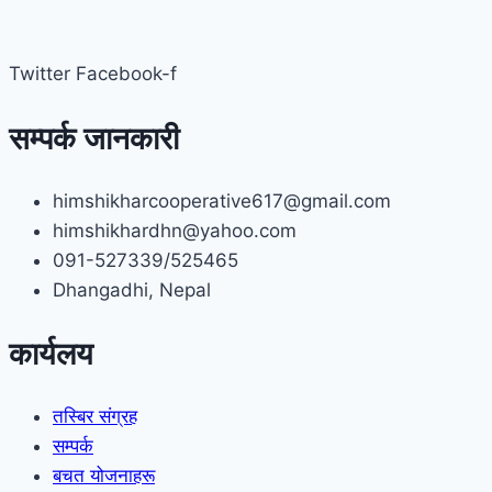
Twitter
Facebook-f
सम्पर्क जानकारी
himshikharcooperative617@gmail.com
himshikhardhn@yahoo.com
091-527339/525465
Dhangadhi, Nepal
कार्यलय
तस्बिर संग्रह
सम्पर्क
बचत योजनाहरू