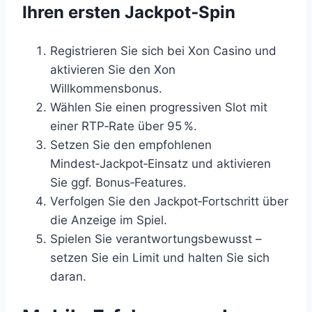
Ihren ersten Jackpot‑Spin
Registrieren Sie sich bei Xon Casino und
aktivieren Sie den Xon
Willkommensbonus.
Wählen Sie einen progressiven Slot mit
einer RTP‑Rate über 95 %.
Setzen Sie den empfohlenen
Mindest‑Jackpot‑Einsatz und aktivieren
Sie ggf. Bonus‑Features.
Verfolgen Sie den Jackpot‑Fortschritt über
die Anzeige im Spiel.
Spielen Sie verantwortungsbewusst –
setzen Sie ein Limit und halten Sie sich
daran.