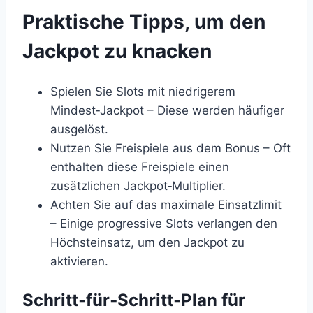
Praktische Tipps, um den
Jackpot zu knacken
Spielen Sie Slots mit niedrigerem
Mindest‑Jackpot – Diese werden häufiger
ausgelöst.
Nutzen Sie Freispiele aus dem Bonus – Oft
enthalten diese Freispiele einen
zusätzlichen Jackpot‑Multiplier.
Achten Sie auf das maximale Einsatzlimit
– Einige progressive Slots verlangen den
Höchsteinsatz, um den Jackpot zu
aktivieren.
Schritt‑für‑Schritt‑Plan für