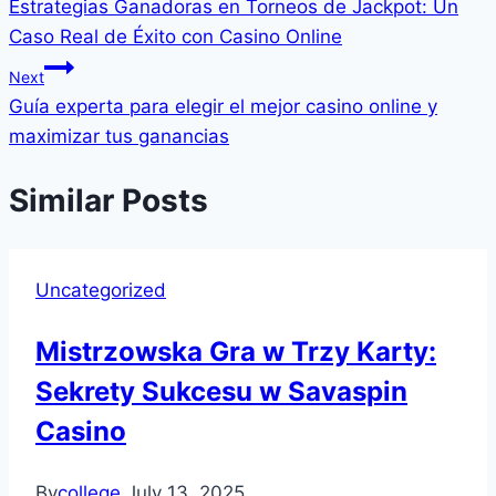
Estrategias Ganadoras en Torneos de Jackpot: Un
navigation
Caso Real de Éxito con Casino Online
Next
Guía experta para elegir el mejor casino online y
maximizar tus ganancias
Similar Posts
Uncategorized
Mistrzowska Gra w Trzy Karty:
Sekrety Sukcesu w Savaspin
Casino
By
college
July 13, 2025