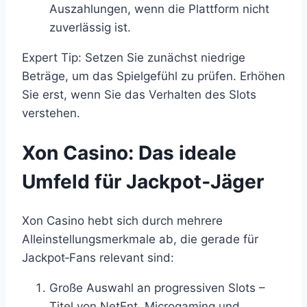
Auszahlungen, wenn die Plattform nicht
zuverlässig ist.
Expert Tip: Setzen Sie zunächst niedrige
Beträge, um das Spielgefühl zu prüfen. Erhöhen
Sie erst, wenn Sie das Verhalten des Slots
verstehen.
Xon Casino: Das ideale
Umfeld für Jackpot‑Jäger
Xon Casino hebt sich durch mehrere
Alleinstellungsmerkmale ab, die gerade für
Jackpot‑Fans relevant sind:
Große Auswahl an progressiven Slots –
Titel von NetEnt, Microgaming und