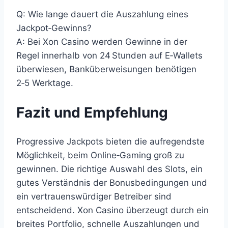
Q: Wie lange dauert die Auszahlung eines
Jackpot‑Gewinns?
A: Bei Xon Casino werden Gewinne in der
Regel innerhalb von 24 Stunden auf E‑Wallets
überwiesen, Banküberweisungen benötigen
2‑5 Werktage.
Fazit und Empfehlung
Progressive Jackpots bieten die aufregendste
Möglichkeit, beim Online‑Gaming groß zu
gewinnen. Die richtige Auswahl des Slots, ein
gutes Verständnis der Bonusbedingungen und
ein vertrauenswürdiger Betreiber sind
entscheidend. Xon Casino überzeugt durch ein
breites Portfolio, schnelle Auszahlungen und