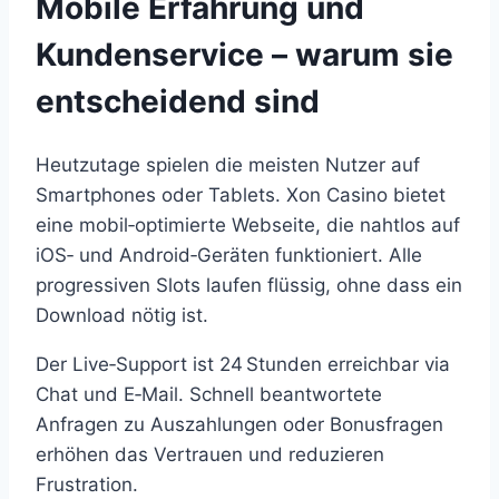
Mobile Erfahrung und
Kundenservice – warum sie
entscheidend sind
Heutzutage spielen die meisten Nutzer auf
Smartphones oder Tablets. Xon Casino bietet
eine mobil‑optimierte Webseite, die nahtlos auf
iOS‑ und Android‑Geräten funktioniert. Alle
progressiven Slots laufen flüssig, ohne dass ein
Download nötig ist.
Der Live‑Support ist 24 Stunden erreichbar via
Chat und E‑Mail. Schnell beantwortete
Anfragen zu Auszahlungen oder Bonusfragen
erhöhen das Vertrauen und reduzieren
Frustration.