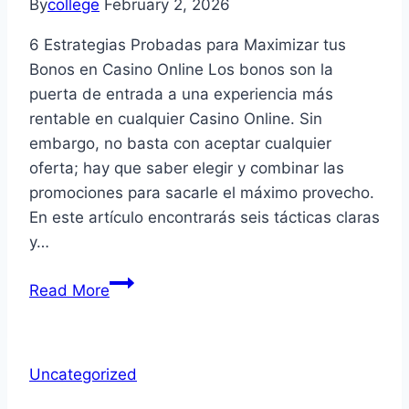
By
college
February 2, 2026
Table‑Games
in
6 Estrategias Probadas para Maximizar tus
Un’Accademia
Bonos en Casino Online Los bonos son la
di
puerta de entrada a una experiencia más
Vincite
rentable en cualquier Casino Online. Sin
embargo, no basta con aceptar cualquier
oferta; hay que saber elegir y combinar las
promociones para sacarle el máximo provecho.
En este artículo encontrarás seis tácticas claras
y…
6
Read More
Estrategias
Probadas
para
Uncategorized
Maximizar
tus