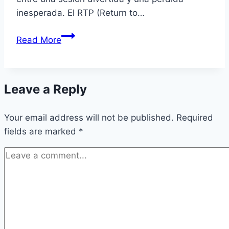
inesperada. El RTP (Return to…
Guía
Read More
Experta
de
Términos
Leave a Reply
de
Juego
Your email address will not be published.
en
Required
fields are marked
Casino
*
Online