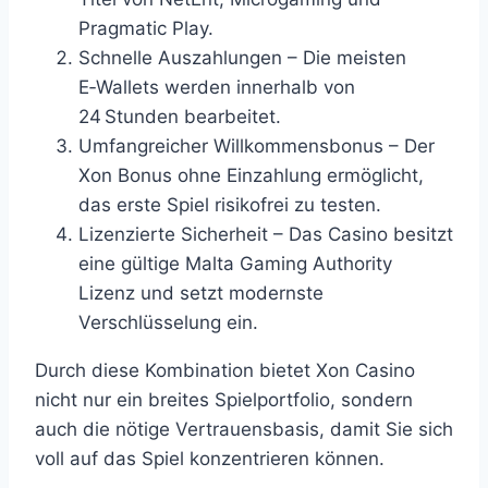
Pragmatic Play.
Schnelle Auszahlungen – Die meisten
E‑Wallets werden innerhalb von
24 Stunden bearbeitet.
Umfangreicher Willkommensbonus – Der
Xon Bonus ohne Einzahlung ermöglicht,
das erste Spiel risikofrei zu testen.
Lizenzierte Sicherheit – Das Casino besitzt
eine gültige Malta Gaming Authority
Lizenz und setzt modernste
Verschlüsselung ein.
Durch diese Kombination bietet Xon Casino
nicht nur ein breites Spielportfolio, sondern
auch die nötige Vertrauensbasis, damit Sie sich
voll auf das Spiel konzentrieren können.