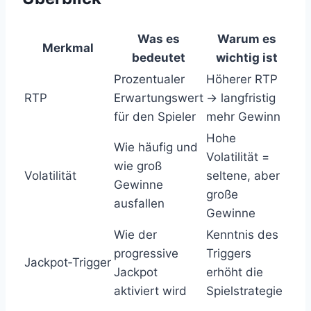
Was es
Warum es
Merkmal
bedeutet
wichtig ist
Prozentualer
Höherer RTP
RTP
Erwartungswert
→ langfristig
für den Spieler
mehr Gewinn
Hohe
Wie häufig und
Volatilität =
wie groß
Volatilität
seltene, aber
Gewinne
große
ausfallen
Gewinne
Wie der
Kenntnis des
progressive
Triggers
Jackpot‑Trigger
Jackpot
erhöht die
aktiviert wird
Spielstrategie