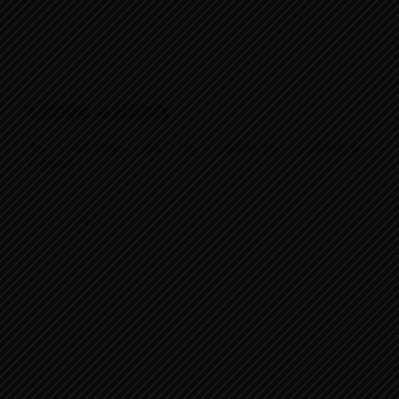
Leave a Reply
Your email address will not be published.
Required fields are
marked
*
Comment
*