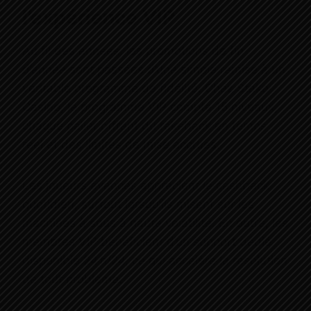
l’expérience VIP
Au fil des années, les promotions de fin
d’année sont passées d’une simple remise à un
véritable programme de fidélité. Chez Stake
Casino, le programme VIP compte 15 niveaux,
chaque palier offrant du rakeback en temps
réel et des limites de mise accrues.
Les joueurs avancés apprécient le cashback
quotidien, surtout lorsqu’ils misent sur les
machines à sous à haute volatilité. En outre, les
membres VIP bénéficient d’un support dédié
disponible 24 h/24, ce qui accélère la résolution
de tout problème.