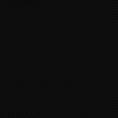
vos fêtes
En résumé, Stake Casino combine des bonus
de Noël généreux, des exigences de mise
raisonnables et une plateforme sécurisée
adaptée aux joueurs francophones. Que vous
soyez amateur de machines à sous, fan de
paris sportifs ou adepte du jeu en crypto, le
site propose une offre complète.
Pour profiter immédiatement de ces avantages,
rendez‑vous sur le site et découvrez les
promotions festives en cours :
https://stakenl.fr/
.
N’attendez plus, activez votre bonus, jouez
intelligemment et savourez les fêtes en toute