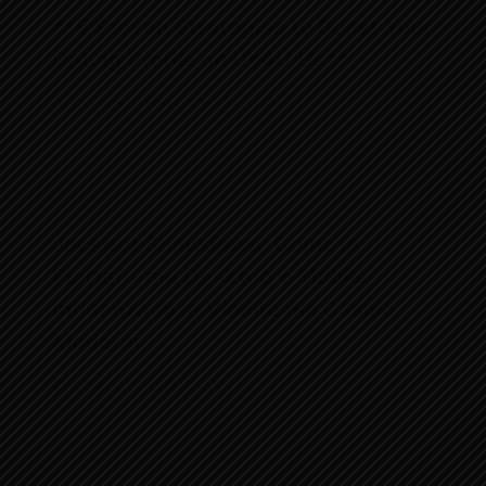
**5 Proven Strategies to Boost Your
Dating Profile on Us4U.Us**
By
college
November 9, 2025
Jackpot Showdown: Come le
Piattaforme Desktop e Mobile
Influenzano le Vincite nei Casinò
Moderni
By
college
April 9, 2026