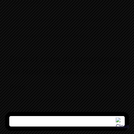
traditionnels.
Toujours, jouez de manière responsable. Fixez
des limites de dépôt et de perte avant de
commencer votre session de jeu.
Pros et cons du programme
de Noël de Stake Casino
Pros
Bonus de dépôt jusqu’à 200 % + 200 tours
gratuits.
Exigences de mise faibles (5‑10x).
Rakeback VIP en temps réel.
Retraits instantanés en cryptomonnaies.