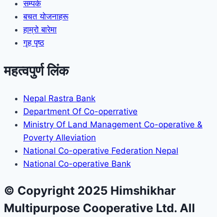
सम्पर्क
बचत योजनाहरू
हाम्रो बारेमा
गृह पृष्ठ
महत्वपुर्ण लिंक
Nepal Rastra Bank
Department Of Co-operrative
Ministry Of Land Management Co-operative &
Poverty Alleviation
National Co-operative Federation Nepal
National Co-operative Bank
© Copyright 2025 Himshikhar
Multipurpose Cooperative Ltd. All