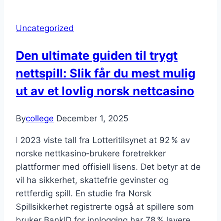
en
Torneos
Uncategorized
de
Jackpot:
Den ultimate guiden til trygt
Un
nettspill: Slik får du mest mulig
Caso
Real
ut av et lovlig norsk nettcasino
de
Éxito
By
college
December 1, 2025
con
Casino
I 2023 viste tall fra Lotteritilsynet at 92 % av
Online
norske nettkasino‑brukere foretrekker
plattformer med offisiell lisens. Det betyr at de
vil ha sikkerhet, skattefrie gevinster og
rettferdig spill. En studie fra Norsk
Spillsikkerhet registrerte også at spillere som
bruker BankID for innlogging har 78 % lavere