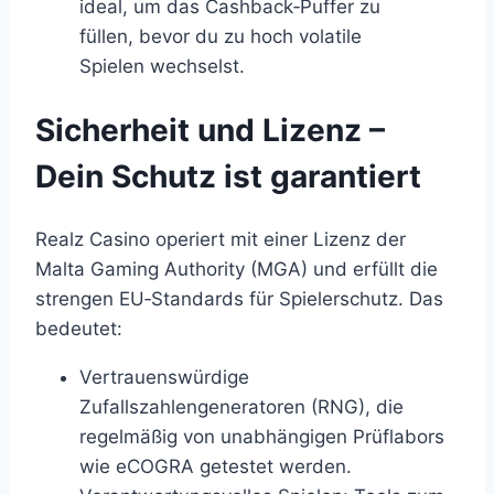
ideal, um das Cashback‑Puffer zu
füllen, bevor du zu hoch volatile
Spielen wechselst.
Sicherheit und Lizenz –
Dein Schutz ist garantiert
Realz Casino operiert mit einer Lizenz der
Malta Gaming Authority (MGA) und erfüllt die
strengen EU‑Standards für Spielerschutz. Das
bedeutet:
Vertrauenswürdige
Zufallszahlengeneratoren (RNG), die
regelmäßig von unabhängigen Prüflabors
wie eCOGRA getestet werden.