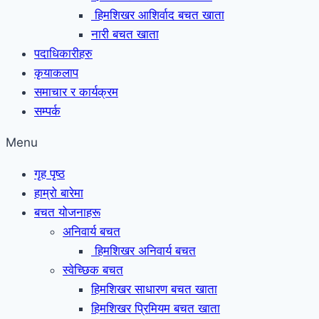
हिमशिखर आशिर्वाद बचत खाता
नारी बचत खाता
पदाधिकारीहरु
कृयाकलाप
समाचार र कार्यक्रम
सम्पर्क
Menu
गृह पृष्ठ
हाम्रो बारेमा
बचत योजनाहरू
अनिवार्य बचत
हिमशिखर अनिवार्य बचत
स्वेच्छिक बचत
हिमशिखर साधारण बचत खाता
हिमशिखर प्रिमियम बचत खाता