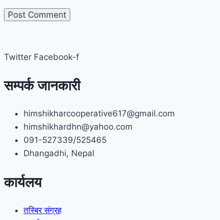
Twitter
Facebook-f
सम्पर्क जानकारी
himshikharcooperative617@gmail.com
himshikhardhn@yahoo.com
091-527339/525465
Dhangadhi, Nepal
कार्यलय
तस्बिर संग्रह