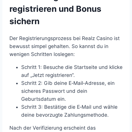
registrieren und Bonus
sichern
Der Registrierungsprozess bei Realz Casino ist
bewusst simpel gehalten. So kannst du in
wenigen Schritten loslegen:
Schritt 1: Besuche die Startseite und klicke
auf „Jetzt registrieren“.
Schritt 2: Gib deine E‑Mail‑Adresse, ein
sicheres Passwort und dein
Geburtsdatum ein.
Schritt 3: Bestätige die E‑Mail und wähle
deine bevorzugte Zahlungsmethode.
Nach der Verifizierung erscheint das