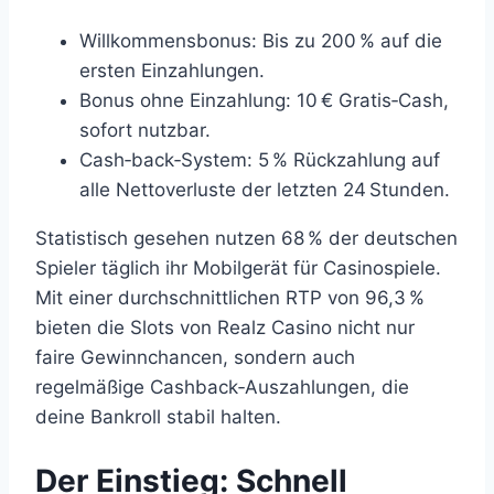
Willkommensbonus: Bis zu 200 % auf die
ersten Einzahlungen.
Bonus ohne Einzahlung: 10 € Gratis‑Cash,
sofort nutzbar.
Cash‑back‑System: 5 % Rückzahlung auf
alle Nettoverluste der letzten 24 Stunden.
Statistisch gesehen nutzen 68 % der deutschen
Spieler täglich ihr Mobilgerät für Casinospiele.
Mit einer durchschnittlichen RTP von 96,3 %
bieten die Slots von Realz Casino nicht nur
faire Gewinnchancen, sondern auch
regelmäßige Cashback‑Auszahlungen, die
deine Bankroll stabil halten.
Der Einstieg: Schnell