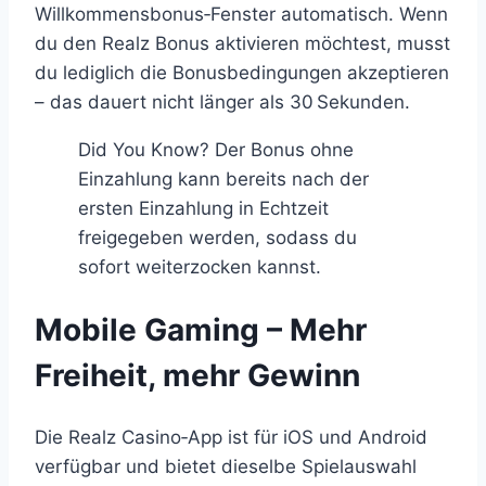
Willkommensbonus‑Fenster automatisch. Wenn
du den Realz Bonus aktivieren möchtest, musst
du lediglich die Bonusbedingungen akzeptieren
– das dauert nicht länger als 30 Sekunden.
Did You Know? Der Bonus ohne
Einzahlung kann bereits nach der
ersten Einzahlung in Echtzeit
freigegeben werden, sodass du
sofort weiterzocken kannst.
Mobile Gaming – Mehr
Freiheit, mehr Gewinn
Die Realz Casino‑App ist für iOS und Android
verfügbar und bietet dieselbe Spielauswahl