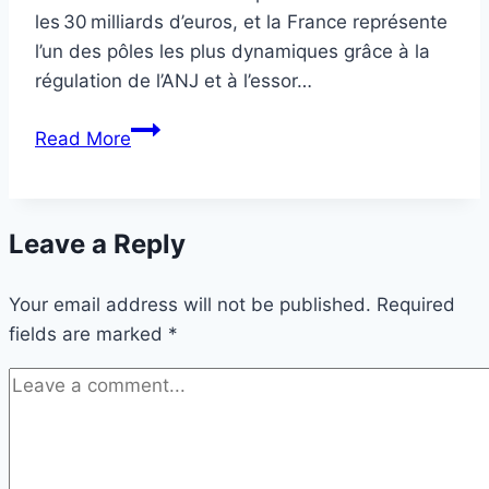
les 30 milliards d’euros, et la France représente
l’un des pôles les plus dynamiques grâce à la
régulation de l’ANJ et à l’essor…
Guide
Read More
complet
du
casino
Leave a Reply
en
ligne
Your email address will not be published.
:
Required
fields are marked
tout
*
ce
que
vous
devez
savoir