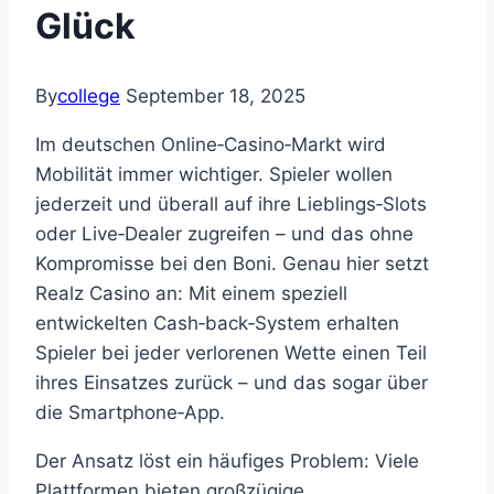
Glück
By
college
September 18, 2025
Im deutschen Online‑Casino‑Markt wird
Mobilität immer wichtiger. Spieler wollen
jederzeit und überall auf ihre Lieblings‑Slots
oder Live‑Dealer zugreifen – und das ohne
Kompromisse bei den Boni. Genau hier setzt
Realz Casino an: Mit einem speziell
entwickelten Cash‑back‑System erhalten
Spieler bei jeder verlorenen Wette einen Teil
ihres Einsatzes zurück – und das sogar über
die Smartphone‑App.
Der Ansatz löst ein häufiges Problem: Viele
Plattformen bieten großzügige