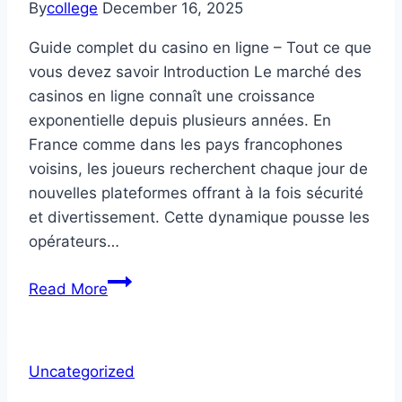
By
college
December 16, 2025
Guide complet du casino en ligne – Tout ce que
vous devez savoir Introduction Le marché des
casinos en ligne connaît une croissance
exponentielle depuis plusieurs années. En
France comme dans les pays francophones
voisins, les joueurs recherchent chaque jour de
nouvelles plateformes offrant à la fois sécurité
et divertissement. Cette dynamique pousse les
opérateurs…
Guide
Read More
complet
du
casino
Uncategorized
en
ligne