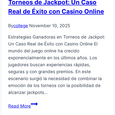
Torneos de Jackpot: Un Caso
Real de Éxito con Casino Online
By
college
November 10, 2025
Estrategias Ganadoras en Torneos de Jackpot:
Un Caso Real de Éxito con Casino Online El
mundo del juego online ha crecido
exponencialmente en los últimos años. Los
jugadores buscan experiencias rápidas,
seguras y con grandes premios. En este
escenario surgió la necesidad de combinar la
emoción de los torneos con la posibilidad de
alcanzar jackpots…
Estrategias
Read More
Ganadoras