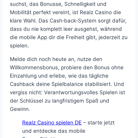
suchst, das Bonusse, Schnelligkeit und
Mobilität perfekt vereint, ist Realz Casino die
klare Wahl. Das Cash‑back‑System sorgt dafür,
dass du nie komplett leer ausgehst, während
die mobile App dir die Freiheit gibt, jederzeit zu
spielen.
Melde dich noch heute an, nutze den
Willkommensbonus, probiere den Bonus ohne
Einzahlung und erlebe, wie das tägliche
Cashback deine Spielbalance stabilisiert. Und
vergiss nicht: Verantwortungsvolles Spielen ist
der Schlüssel zu langfristigem Spaß und
Gewinn.
Realz Casino spielen DE
– starte jetzt
und entdecke das mobile