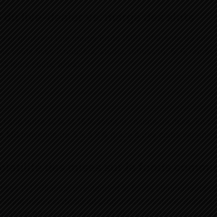
 du live‑dealer vs. marge des slots
ealer génèrent une marge brute (MB) différente de celle 
es coûts fixes (croupiers, studio, diffusion). Si Rₗ repré
Cₗ leurs coûts, alors :
varie entre 12 % et 18 % selon le volume de mise. En c
ne MB moyenne de 5 % à 8 % grâce à des coûts variables
volatilité des mises sur le fonds comm
 mises (V) influence directement le fonds communautaire 
haque mise est dédié au programme solidaire. Suppos
 V = σ² = 0,09 (écart‑type de 30 %). Le montant moyen red