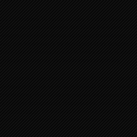
9, 2025
 des plateformes de casino en ligne a donné naissance 
s qui proposent simultanément des tables live‑dealer et 
 double offre séduit autant les joueurs traditionnels, ha
réels, que les amateurs de spin rapide et de jackpots pr
rlds » crée un écosystème où le temps de jeu, le volume
ostés par la diversité des expériences proposées.
 de nombreux opérateurs ont choisi d’intégrer une dime
redistribuant une partie de leurs revenus sous forme de
munautaires. Pour en savoir plus sur les bonnes pratiq
les modèles économiques responsables, vous pouvez con
coupecouture.fr/
. Coupecouture propose notamment des 
ueurs et les mécanismes de retrait instantané, ce qui en
our quiconque veut comprendre les enjeux du secteur.