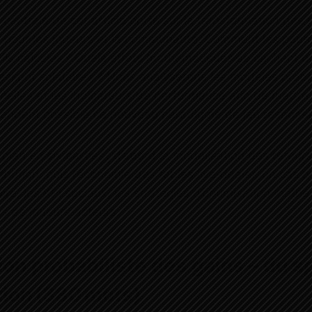
centrale de cet article porte sur la transformation des 
s pour les joueurs et la communauté. Comment les pour
-ils calculés ? Quels effets mathématiques se cachent de
ackpot solidaire » ? Nous analyserons les modèles probab
elles et les indicateurs de performance afin de mettre 
endent possible ce nouveau paradigme de jeu responsa
plan en six parties : d’abord la modélisation des retour
ribution, puis l’économie des tables live‑dealer, un cas 
re, les KPI sociaux, les stratégies d’optimisation mathé
es de joueurs‑acteurs.
on probabiliste des gains – du sp
tion (380 mots)