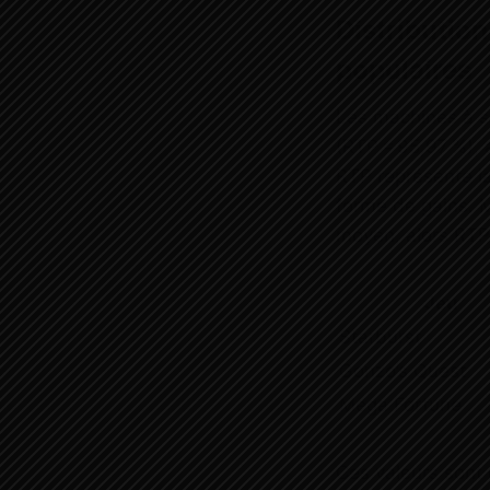
Distribution
populaires
Les machines à s
(RTP = 95,97 %), 
RTP représente la
forme de gains. 
moyen, alors RTP 
Jeu
Starburst
Gonzo’s Quest
Mega Fortune
Ces valeurs sont 