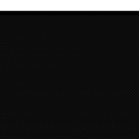
 le modèle probabiliste se fait en ajustant le RTP effecti
C × (1‑RTP))
 96 % avec un TC de 5 % donne :
,05 × 0,04 = 0,962 = 96,2 %
se, invisible au joueur, garantit que chaque spin contri
re.
 des tables Live – Analyse des f
s entre joueurs et opérateur (34