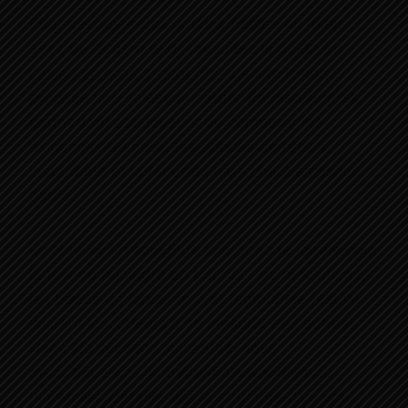
Pour découvrir des options fiables où jouer
avec de l’argent réel, consultez le guide du
casino en ligne argent réel
. Le site Icinori
propose une sélection neutre de plateformes,
permettant aux joueurs de comparer les
exigences de mise, les options de retrait
instantané et la réputation de chaque casino
fiable.
Le Nouvel An constitue une période idéale pour
lancer ou rejoindre un tournoi : les résolutions,
les bonus de lancement et l’ambiance festive
incitent les joueurs à se mesurer aux autres.
Dans les sections suivantes, nous
décortiquerons le mythe hollywoodien du
high‑roller, détaillerons la structure d’un vrai