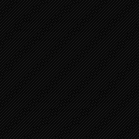
El viaje de un jugador de **Casino
Online** hacia el jackpot que
cambió su vida
By
college
January 25, 2026
Strategia di Free Spins sui migliori
casinò mobile: imparare a giocare
prima di puntare soldi veri
By
college
December 12, 2025