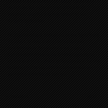
permettent de maîtriser le risque. La période
du Nouvel An, riche en promotions et en
émotions, amplifie à la fois l’attrait et les
dangers potentiels.
En appliquant une gestion du risque rigoureuse
– budget, limites, suivi et utilisation des
fonctionnalités de sécurité – les joueurs
transforment l’expérience cinématographique
en une aventure ludique et responsable. Le vrai
jackpot, c’est la capacité à s’amuser tout en
gardant le contrôle de son jeu.
PREVIOUS
NEXT
Bonus senza confini:
10 slimme strategieën