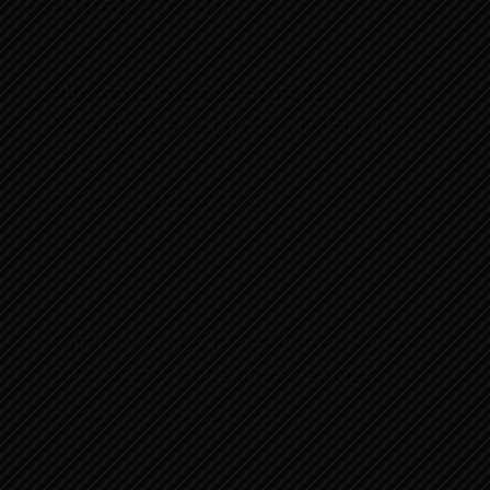
Similar Posts
Ritorno alle Stelle – Analisi
Matematica dei RTP delle Slot più
Paganti
By
college
February 7, 2026
Guide complet du casino en ligne –
tout ce que vous devez savoir
By
college
September 22, 2025