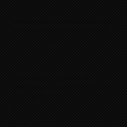
Voltslot casino: comment choisir les
jeux qui vous conviennent le mieux
By
college
May 13, 2026
Der ultimative Leitfaden für
progressive Jackpot‑Gewinner bei
Xon Casino
By
college
April 11, 2026