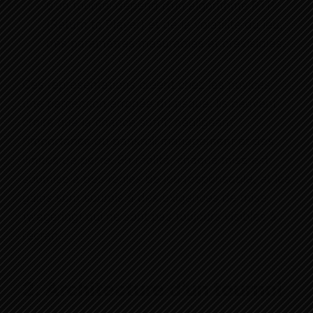
d’un tournoi dépend d’un algorithme RTP
(Return to Player) et de la volatilité du jeu,
des paramètres mesurables et prévisibles.
Ces représentations créent chez les novices
une perception erronée du risque. Ils peuvent
croire que la chance suffit, négligeant
l’importance du bankroll management et des
limites de perte. En réalité, chaque mise est
soumise à des règles de jeu responsable, et les
gains sont soumis à des exigences de mise
(wagering) qui ne sont pas toujours visibles à
l’écran.
2. Architecture d’un tournoi