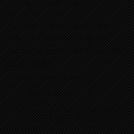
mesures de protection du joueur.
7. Bonnes pratiques pour
profiter des tournois de
nouvelle année sans perdre
le contrôle
Checklist de gestion du risque
Budget
: fixez un montant total (ex. 200 €)
et respectez‑le.
Objectif de gain
: décidez du gain cible
(ex. 50 €) et arrêtez‑vous dès que vous
l’atteignez.