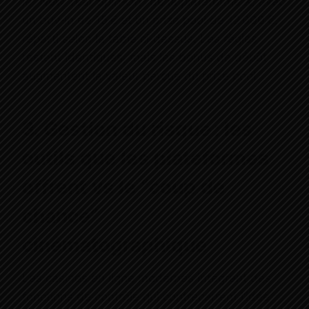
le “New Year Spin‑Off” de la plateforme X, avec
un buy‑in de 15 € et un prize pool de 12 000 €,
réparti selon la table ci‑dessus. Les règles
restent identiques, mais les bonus de dépôt
augmentent la valeur perçue du prize pool.
3. Gestion du risque : les
outils que les plateformes
offrent vs le “coup de
chance”
cinématographique
Les casinos en ligne modernes intègrent des
fonctions de contrôle qui contrecarrent l’idée