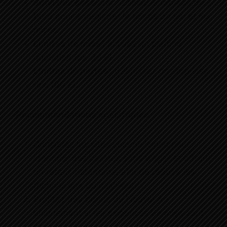
Suivi des sessions
: utilisez le tableau de
bord pour enregistrer le temps de jeu et les
mises.
Limites de mise
: activez un plafond
quotidien (ex. 30 €).
Limites de pertes
: définissez un stop‑loss
(ex. 100 €).
Recommandations spécifiques
Consultez les sites comme Icinori pour
identifier des casinos sans wager et offrant
un retrait instantané, afin de réduire les
frictions lors du cash‑out.
Profitez des bonus de Nouvel An
uniquement si les exigences de mise sont
réalistes (wagering ≤ 20x).