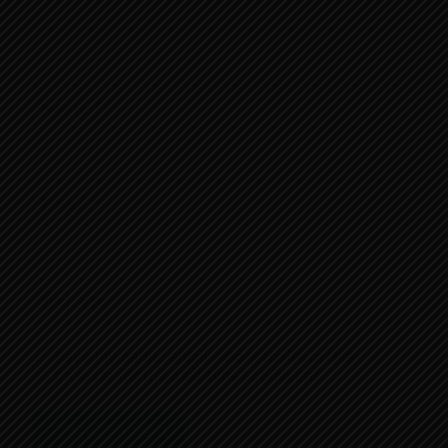
Name
*
Email
*
Website
Save my name, email, and website in this
browser for the next time I comment.