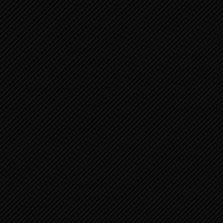
spins).
prochaine
étape.
Les meilleurs
scores
30 % du
accèdent à
prize pool
Niveau
des rounds de
20 €
réparti
intermédiaire
500 spins
aux 10
avec des
premiers.
multiplicateurs
de mise.
50 % du
prize pool,
Les 5
jackpot
meilleurs
fixe de
s’affrontent
5 000 €,
Finale
sur 1 000
30 €
30 %