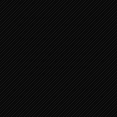
du joueur invincible.
Limits de mise
: le joueur peut fixer un
plafond quotidien, hebdomadaire ou
mensuel (ex. 50 € de mise maximale).
Limites de pertes
: lorsqu’un seuil de perte
(ex. 200 €) est atteint, le compte est
automatiquement mis en pause pour 24 h.
Auto‑exclusion
: possibilité de se bloquer
soi‑même pour une période définie,
souvent jusqu’à 6 mois.
Ces outils sont accessibles via le tableau de
bord du compte. Ils permettent de transformer
le « coup de chance » du film en une stratégie
mesurée.