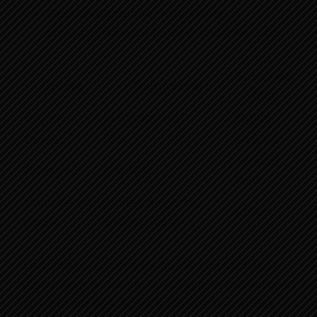
Gestion du risque
: inexistante, le
protagoniste mise tout sur le dernier spin.
Scène de
Critère
Tournoi réel
film
Buy‑in
15 € (capped)
Illimité
Durée
72 h
Minutes
Jackpot
Prize pool
12 000 €
fictif
Contrôle du
Limites de perte,
Aucun
risque
auto‑exclusion
La comparaison montre que le film sacrifie la
réalité pour le drame, tandis que le tournoi réel
se base sur des règles transparentes et des