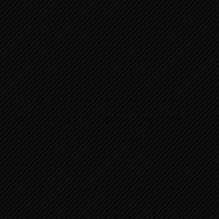
tournoi, examinerons les outils de gestion du
risque, analyserons les promotions de début
d’année, explorerons la psychologie du joueur,
comparerons deux études de cas et finirons
par une checklist de bonnes pratiques.
1. Le mythe hollywoodien
du « high‑roller » : ce que
les films exagèrent
Les films présentent le high‑roller comme un
personnage qui mise sans limite, qui possède
une confiance inébranlable et qui gagne
souvent grâce à un « coup de chance »
spectaculaire. Cette image repose sur trois