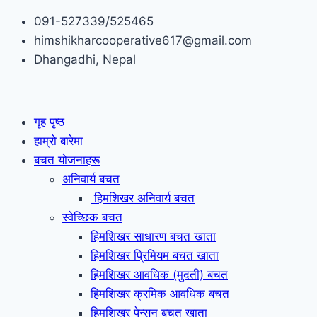
Skip
091-527339/525465
to
himshikharcooperative617@gmail.com
content
Dhangadhi, Nepal
गृह पृष्ठ
हाम्रो बारेमा
बचत योजनाहरू
अनिवार्य बचत
हिमशिखर अनिवार्य बचत
स्वेच्छिक बचत
हिमशिखर साधारण बचत खाता
हिमशिखर प्रिमियम बचत खाता
हिमशिखर आवधिक (मुदती) बचत
हिमशिखर क्रमिक आवधिक बचत
हिमशिखर पेन्सन बचत खाता