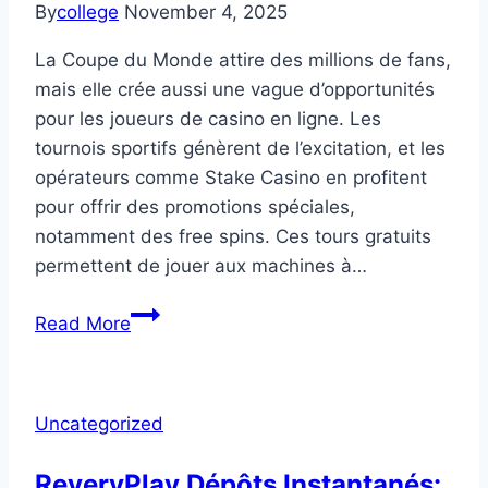
By
college
November 4, 2025
La Coupe du Monde attire des millions de fans,
mais elle crée aussi une vague d’opportunités
pour les joueurs de casino en ligne. Les
tournois sportifs génèrent de l’excitation, et les
opérateurs comme Stake Casino en profitent
pour offrir des promotions spéciales,
notamment des free spins. Ces tours gratuits
permettent de jouer aux machines à…
Guide
Read More
ultime
pour
profiter
Uncategorized
des
free
ReveryPlay Dépôts Instantanés: