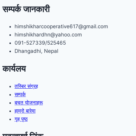
सम्पर्क जानकारी
himshikharcooperative617@gmail.com
himshikhardhn@yahoo.com
091-527339/525465
Dhangadhi, Nepal
कार्यलय
तस्बिर संग्रह
सम्पर्क
बचत योजनाहरू
हाम्रो बारेमा
गृह पृष्ठ