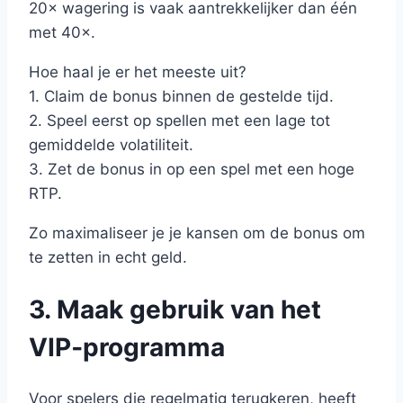
20× wagering is vaak aantrekkelijker dan één
met 40×.
Hoe haal je er het meeste uit?
1. Claim de bonus binnen de gestelde tijd.
2. Speel eerst op spellen met een lage tot
gemiddelde volatiliteit.
3. Zet de bonus in op een spel met een hoge
RTP.
Zo maximaliseer je je kansen om de bonus om
te zetten in echt geld.
3. Maak gebruik van het
VIP‑programma
Voor spelers die regelmatig terugkeren, heeft