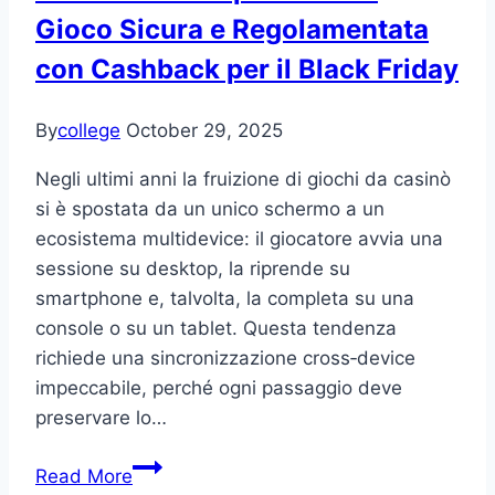
Online‑Glücksspiel
Gioco Sicura e Regolamentata
neu
con Cashback per il Black Friday
definiert
By
college
October 29, 2025
Negli ultimi anni la fruizione di giochi da casinò
si è spostata da un unico schermo a un
ecosistema multidevice: il giocatore avvia una
sessione su desktop, la riprende su
smartphone e, talvolta, la completa su una
console o su un tablet. Questa tendenza
richiede una sincronizzazione cross‑device
impeccabile, perché ogni passaggio deve
preservare lo…
Sincronizzazione
Read More
Cross‑Device