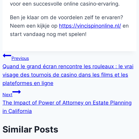
voor een succesvolle online casino‑ervaring.
Ben je klaar om de voordelen zelf te ervaren?
Neem een kijkje op
https://vincispinonline.nl/
en
start vandaag nog met spelen!
Post
Previous
Quand le grand écran rencontre les rouleaux : le vrai
navigation
visage des tournois de casino dans les films et les
plateformes en ligne
Next
The Impact of Power of Attorney on Estate Planning
in California
Similar Posts