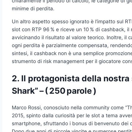
chiaramente il periodo di calcolo, le categorie di gio
minime di perdita.
Un altro aspetto spesso ignorato è l’impatto sul R
slot con RTP 96 % e riceve un 10 % di cashback, il r
avvicinando il risultato al valore teorico. Inoltre, il
ogni perdita è parzialmente compensata, rendendo p
sintesi, il cashback non è una semplice promozione
strumento di risk management per il giocatore con
2. Il protagonista della nostra
Shark” – ( 250 parole )
Marco Rossi, conosciuto nella community come “The 
2015, spinto dalla curiosità per le slot a tema avvent
smartphone, sfruttando i bonus di benvenuto dei c
Dopo due anni di piccole vincite e numerose perdite