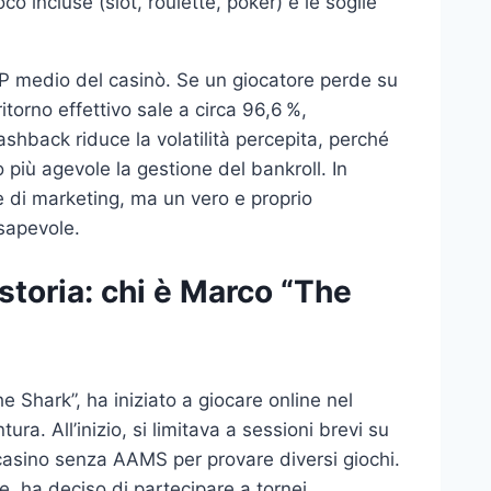
co incluse (slot, roulette, poker) e le soglie
TP medio del casinò. Se un giocatore perde su
itorno effettivo sale a circa 96,6 %,
 cashback riduce la volatilità percepita, perché
iù agevole la gestione del bankroll. In
 di marketing, ma un vero e proprio
sapevole.
 storia: chi è Marco “The
Shark”, ha iniziato a giocare online nel
ura. All’inizio, si limitava a sessioni brevi su
asino senza AAMS per provare diversi giochi.
, ha deciso di partecipare a tornei