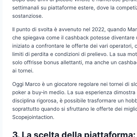
settimanali su piattaforme estere, dove la competi
sostanziose.
Il punto di svolta è avvenuto nel 2022, quando Mar
che spiegava come il cashback potesse diventare un
iniziato a confrontare le offerte dei vari operatori
limiti di perdita e condizioni di prelievo. La sua mo
solo offrisse bonus allettanti, ma anche un cashba
ai tornei.
Oggi Marco è un giocatore regolare nei tornei di sl
poker a buy‑in medio. La sua esperienza dimostra 
disciplina rigorosa, è possibile trasformare un hobb
soprattutto quando si sfruttano le offerte dei migli
Scopejointaction.
3. La scelta della piattaforma: 