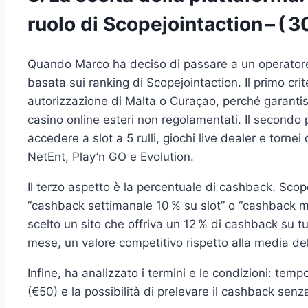
ruolo di Scopejointaction – ( 3
Quando Marco ha deciso di passare a un operatore 
basata sui ranking di Scopejointaction. Il primo crite
autorizzazione di Malta o Curaçao, perché garantisc
casino online esteri non regolamentati. Il secondo 
accedere a slot a 5 rulli, giochi live dealer e tornei 
NetEnt, Play’n GO e Evolution.
Il terzo aspetto è la percentuale di cashback. Sco
“cashback settimanale 10 % su slot” o “cashback me
scelto un sito che offriva un 12 % di cashback su tu
mese, un valore competitivo rispetto alla media de
Infine, ha analizzato i termini e le condizioni: tempo
(€50) e la possibilità di prelevare il cashback senza 