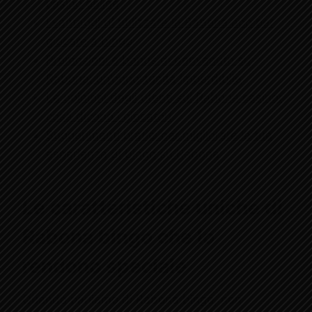
casino online
I vantaggi di utilizzare la Rabona app per
giocare a bingo
Promozioni e bonus di benvenuto su
Rabona: un’opportunità imperdibile
Le opinioni degli utenti sul Rabona casino:
cosa dicono i giocatori
Suggerimenti pratici per migliorare la tua
esperienza di bingo su Rabona
Le caratteristiche uniche di
Rabona bingo che lo
rendono speciale
Quando parliamo di Rabona bingo, non