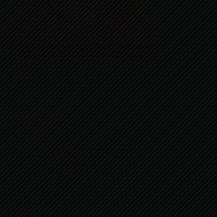
सम्पर्क जानकारी
himshikharcooperative617@gmail.com
himshikhardhn@yahoo.com
091-527339/525465
Dhangadhi, Nepal
कार्यलय