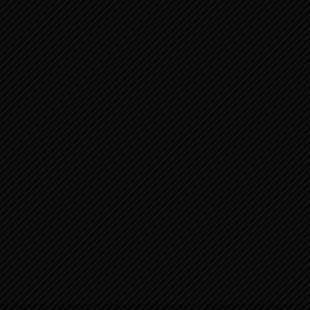
तस्बिर संग्रह
सम्पर्क
बचत योजनाहरू
हाम्रो बारेमा
गृह पृष्ठ
महत्वपुर्ण लिंक
Nepal Rastra Bank
Department Of Co-operrative
Ministry Of Land Management Co-operative &
Poverty Alleviation
National Co-operative Federation Nepal
National Co-operative Bank