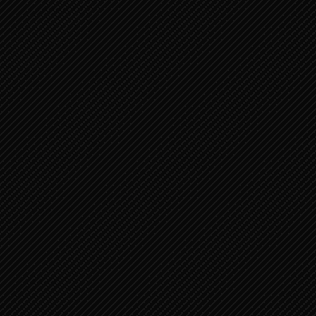
Comment
*
Name
*
Email
*