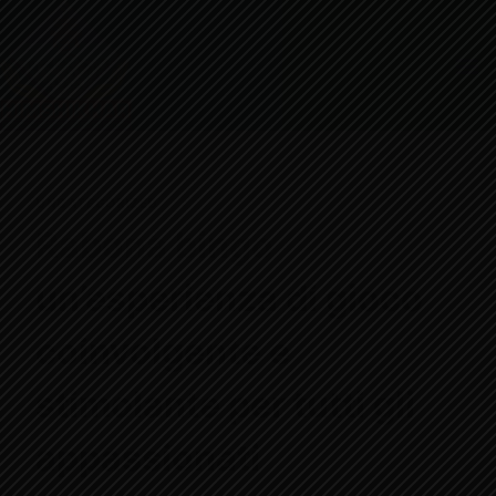
UNCATEGORIZED
Rabona bingo
un’esperienza di gioco
coinvolgente e
stimolante per tutti gli
appassionati