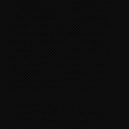
possiamo ignorare la sua interfaccia utente
accattivante e intuitiva. La piattaforma è
progettata per rendere il gioco semplice e
accessibile a tutti, dai principianti ai più esperti.
La varietà di stanze di bingo disponibili, con
diverse tipologie di giochi, offre un’esperienza
diversificata. Ad esempio, puoi scegliere tra
bingo 90 e bingo 75, ciascuno con le proprie
regole e modalità di gioco. Inoltre, le opzioni di
chat live permettono di interagire con altri
giocatori, creando un’atmosfera sociale che
rende il gioco ancora più coinvolgente.
Un’altra caratteristica interessante è la
possibilità di partecipare a tornei di bingo.
Questi eventi offrono premi maggiori e la
competizione aggiunge un ulteriore livello di