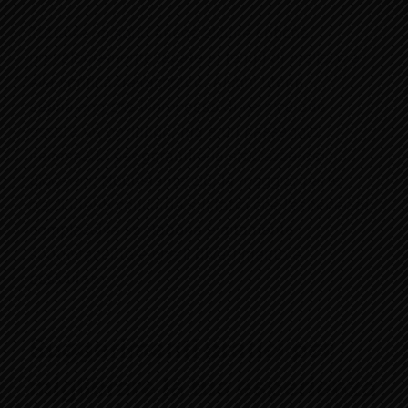
Tuttavia, ci sono anche alcune critiche,
prevalentemente legate ai tempi di prelievo e
alla verifica dell’account. Alcuni utenti
segnalano che il processo di verifica può
essere un po’ lungo, ma è un passaggio
necessario per garantire la sicurezza dei
giocatori. Nonostante ciò, la maggior parte
degli utenti concorda sul fatto che l’esperienza
complessiva su Rabona è altamente
soddisfacente e che il divertimento è
assicurato.
Suggerimenti pratici per
migliorare la tua esperienza