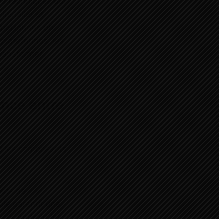
res techniques qui
installer et
 smartphone en
 plateformes, les
transformer
rence entre
e les composants
kits de
le garantit une
e sur Android les