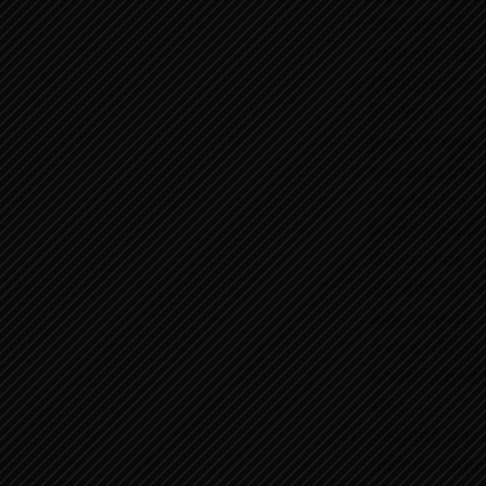
SDK sont sou
variantes de
Performances
lumière et le
par exemple, 
que les sma
offrent des f
haute volatili
Gestion de la
dépend du te
algorithmes d
à des API plu
Android peuve
spin.
Sécurité des
unique, rédui