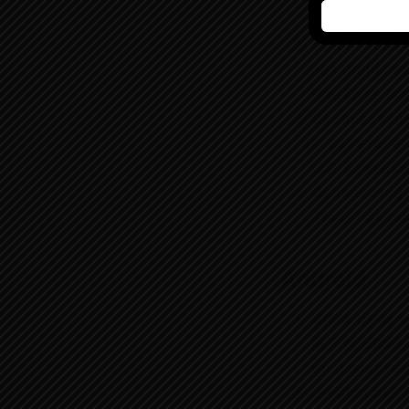
élimine les r
Autorisation 
aux notificat
free spins te
Optimisation
la batterie
et 
soit suspendu
Connexion à 
Apple Pay
pui
Android
Choix de la s
le Play Store.
du casino, en
Gestion des p