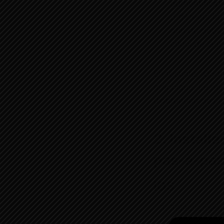
authentificat
différents fa
afin de déblo
choix de la p
En résumé, iOS mis
graphique. Le mei
d’obtention des to
2. Install
pas‑à‑pas
iOS
Téléchargemen
(ex. : LuckyS