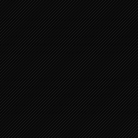
13, 2025
xploser le nombre de joueurs qui préfèrent miser depui
a plage, au bord de la piscine ou lors d’un barbecue entr
ours gratuits offerts lors du bonus de bienvenue ou des
t devenus le principal aimant à nouveaux joueurs : ils p
sans risquer son propre argent tout en ayant la possibil
gain réel.
 de casino en ligne, le choix du système d’exploitation
e préférence esthétique. iOS et Android diffèrent sur le 
 SDK, de la gestion de la latence réseau et de la sécuri
qui peuvent influencer la rapidité d’obtention des free sp
our découvrir une sélection de casinos fiables, consult