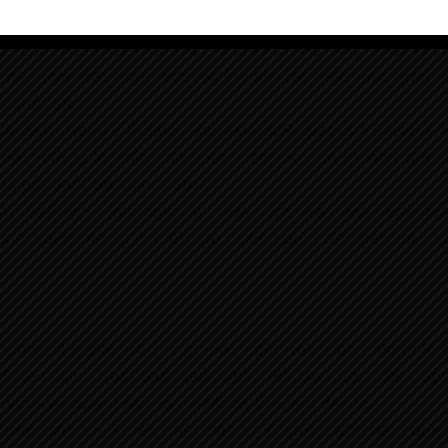
isques de malware.
des notifications – Dès la première ouverture, le casin
ions. Acceptez pour recevoir les alertes de bonus quotidi
mporaires.
 de la batterie – Rendez‑vous dans
Réglages > Batterie 
désactivez la limitation pour le casino afin d’éviter que l
e pendant un spin gratuit.
Apple Pay – Ajoutez votre carte bancaire dans
Réglages
s associez‑la au compte du casino pour des dépôts ins
ource – La plupart des grands opérateurs proposent leur
 Si le casino n’est pas disponible, téléchargez l’APK depuis
 vous assurant que le certificat SSL est valide.
ermissions – Après l’installation, Android affichera une 