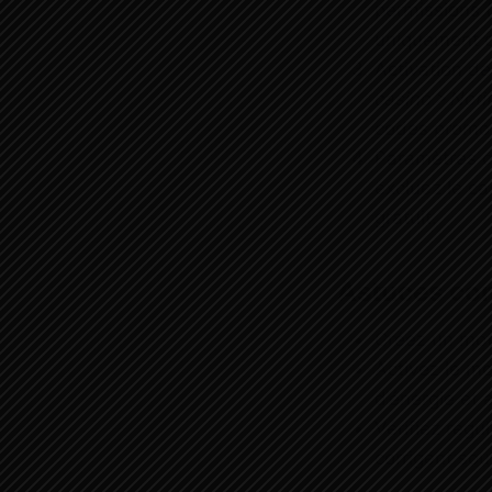
permissions (
uniquement c
Activation de
casino > Noti
codes promo 
Paramètres d
excluez le ca
gratuit.
Astuces c
Créez un mot
Activez le mo
d’énergie et a
Vérifiez régu
corrigent sou