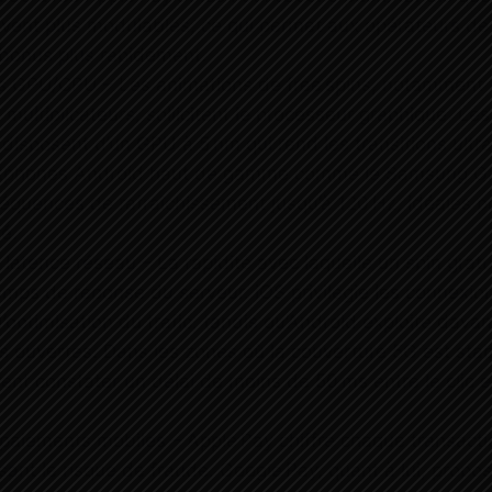
vent plus modulables, ce qui permet aux opérateurs de
 bonus plus rapidement.
 GPU/CPU – Les animations de free spins, notamment l
s multiplicateurs, sollicitent le processeur graphique. Le
disposent d’un GPU à 5 nm qui rend les transitions ultra‑
rtphones Android haut de gamme comme le Samsung Ga
réquences de rafraîchissement jusqu’à 120 Hz, idéales po
té.
 latence réseau – La rapidité avec laquelle un spin grat
mps de réponse du serveur. iOS privilégie les connexio
’optimisation du trafic, tandis qu’Android exploite dava
s ouvertes. Dans les zones où la couverture 5G est stab
nt constater un délai de moins de 50 ms entre le clic 
 paiements mobiles – Apple Pay chiffre chaque transact
sant le risque de fraude. Google Pay, quant à lui, propo