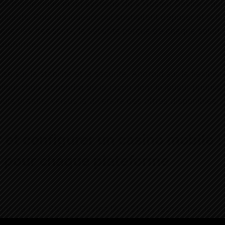
ion biométrique et un système de « Trusted Device » qui
bricants. Pour les joueurs qui souhaitent déposer et reti
quer les free spins, la sécurité perçue de chaque solutio
lateforme.
e sur la stabilité et la sécurité, Android sur la flexibili
lleur choix dépendra de la façon dont le joueur priorise 
urs gratuits versus la diversité des offres disponibles.
er et configurer un casino mobile :
 pour chaque plateforme
t via l’App Store – Ouvrez l’App Store, recherchez le n
pin) et appuyez sur « Obtenir ». L’application est signée p