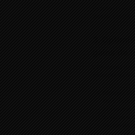
En suivant ces ét
gratuits s’enchaî
3. Optimi
gains de f
L’été impose des c
prolongée du rése
Réglages d’af
élevé disponi
paiement et 
Quest
ou le
M
Gestion de la
un petit vent