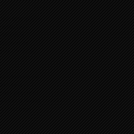
s leur smartphone,
e amis. Les
 promotions
ermettent de
ité de décrocher
 du téléphone est
plan de la
té des paiements,
ins et la fluidité
ez notre page