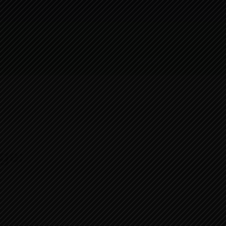
रु
कृयाकलाप
समाचार र कार्यक्रम
सम्पर्क
ge: