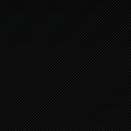
091-527339/525465
himshikharcoopera
गृह पृष
UNCATEGORIZED
A teljes
hogyan h
Casino‑b