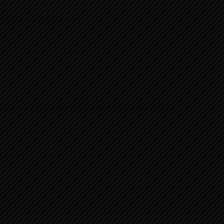
ók kiemelése
ráció – néhány kattintás, azonnali fiókaktiválás.
sek – új promóciók és bónuszok azonnali értesítése.
izált vezérlés – könnyű pörgetés és tétállítás.
 licenc és a felelős játék
zempont a biztonság. A NV Casino a Curaçao Gaming C
k, ami szigorú ellenőrzési folyamatokat jelent. A szemé
védik, a fizetési tranzakciókat pedig többfaktoros hiteles
is komolyan veszik. A platformon beállíthatóak napi, heti
k, valamint önkizárási lehetőség. Mindig emlékezz:
„Ját
 tekintsd a szerencsejátékot jövedelemforrásnak.”