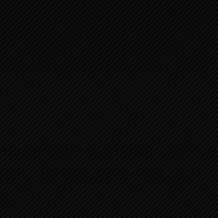
tive617@gmail.com
Dhangadhi, Nepal
्ठ
हाम्रो बारेमा
बचत योजनाहरू
पदाधिकारीह
ítményoptimalizálás mestersé
ozhatja ki a legtöbbet az Nv
ól