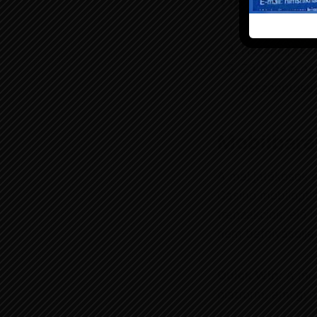
Válassz helyi 
Használj veze
Zárd be a há
összpontosul
Mobilbarát
A mai játékosok 
Casino mobiloptim
tranzakciók, élő k
nem befolyásolja 
Quick Win:
A mob
platform, ami gyor