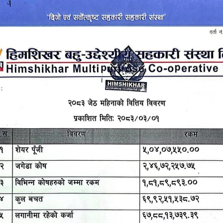
akat biztosít. A program három fő szintből áll: Silver, G
át előnyök tartoznak.
Platinum szintű tagok akár személyes account manager
ik segítenek a legjobb promóciók kihasználásában.
 előnyei
zetések – priorizált ügyfélszolgálat.
uszok – magasabb befizetési egyezség (wagering) nélkül
 ajándékok – ingyenes pörgetések vagy készpénz.
uszrendszere átlátható és könnyen érthető. A regisztrá
%-os befizetési bónuszt kapnak legfeljebb 500 €-ig, 30
z azt jelenti, hogy a bónusz és a befizetés összegét 30
őtt a nyereményt kifizetik.