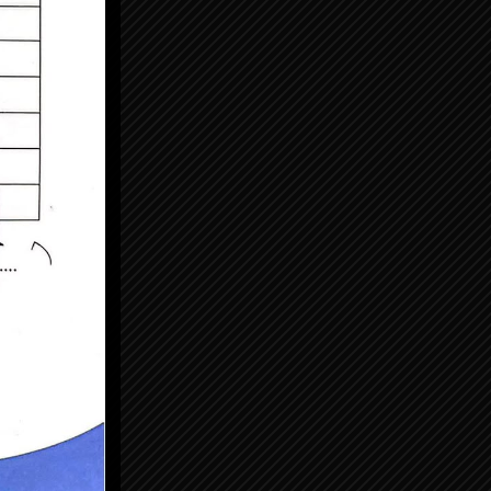
a. A NV Casino
ítik a játékot,
a lag
lbontásban,
an, köztük
éssel működik,