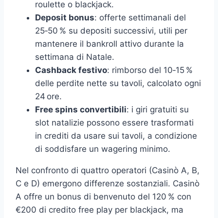
roulette o blackjack.
Deposit bonus
: offerte settimanali del
25‑50 % su depositi successivi, utili per
mantenere il bankroll attivo durante la
settimana di Natale.
Cashback festivo
: rimborso del 10‑15 %
delle perdite nette su tavoli, calcolato ogni
24 ore.
Free spins convertibili
: i giri gratuiti su
slot natalizie possono essere trasformati
in crediti da usare sui tavoli, a condizione
di soddisfare un wagering minimo.
Nel confronto di quattro operatori (Casinò A, B,
C e D) emergono differenze sostanziali. Casinò
A offre un bonus di benvenuto del 120 % con
€200 di credito free play per blackjack, ma