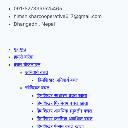
Skip
091-527339/525465
to
himshikharcooperative617@gmail.com
content
Dhangadhi, Nepal
गृह पृष्ठ
हाम्रो बारेमा
बचत योजनाहरू
अनिवार्य बचत
हिमशिखर अनिवार्य बचत
स्वेच्छिक बचत
हिमशिखर साधारण बचत खाता
हिमशिखर प्रिमियम बचत खाता
हिमशिखर आवधिक (मुदती) बचत
हिमशिखर क्रमिक आवधिक बचत
हिमशिखर पेन्सन बचत खाता