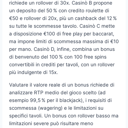
richiede un rollover di 30x. Casinò B propone
un deposito del 50 % con credito roulette di
€50 e rollover di 20x, più un cashback del 12 %
su tutte le scommesse tavolo. Casinò C mette
a disposizione €100 di free play per baccarat,
ma impone limiti di scommessa massima di €10
per mano. Casinò D, infine, combina un bonus
di benvenuto del 100 % con 100 free spins
convertibili in crediti per tavoli, con un rollover
più indulgente di 15x.
Valutare il valore reale di un bonus richiede di
analizzare RTP medio del gioco scelto (ad
esempio 99,5 % per il blackjack), i requisiti di
scommessa (wagering) e le limitazioni su
specifici tavoli. Un bonus con rollover basso ma
limitazioni severe può risultare meno