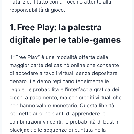
natalizie, il tutto con un occhio attento alla
responsabilità di gioco.
1. Free Play: la palestra
digitale per le table‑games
Il “Free Play” è una modalità offerta dalla
maggior parte dei casinò online che consente
di accedere a tavoli virtuali senza depositare
denaro. Le demo replicano fedelmente le
regole, le probabilità e l’interfaccia grafica dei
giochi a pagamento, ma con crediti virtuali che
non hanno valore monetario. Questa libertà
permette ai principianti di apprendere le
combinazioni vincenti, le probabilità di bust in
blackjack o le sequenze di puntata nella