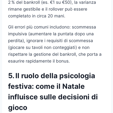
2 % del bankroll (es. €1 su €50), la varianza
rimane gestibile e il rollover può essere
completato in circa 20 mani.
Gli errori più comuni includono: scommessa
impulsiva (aumentare la puntata dopo una
perdita), ignorare i requisiti di scommessa
(giocare su tavoli non conteggiati) e non
rispettare la gestione del bankroll, che porta a
esaurire rapidamente il bonus.
5. Il ruolo della psicologia
festiva: come il Natale
influisce sulle decisioni di
gioco