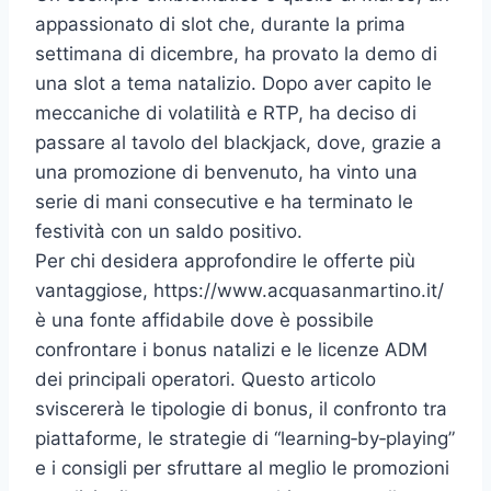
appassionato di slot che, durante la prima
settimana di dicembre, ha provato la demo di
una slot a tema natalizio. Dopo aver capito le
meccaniche di volatilità e RTP, ha deciso di
passare al tavolo del blackjack, dove, grazie a
una promozione di benvenuto, ha vinto una
serie di mani consecutive e ha terminato le
festività con un saldo positivo.
Per chi desidera approfondire le offerte più
vantaggiose, https://www.acquasanmartino.it/
è una fonte affidabile dove è possibile
confrontare i bonus natalizi e le licenze ADM
dei principali operatori. Questo articolo
sviscererà le tipologie di bonus, il confronto tra
piattaforme, le strategie di “learning‑by‑playing”
e i consigli per sfruttare al meglio le promozioni