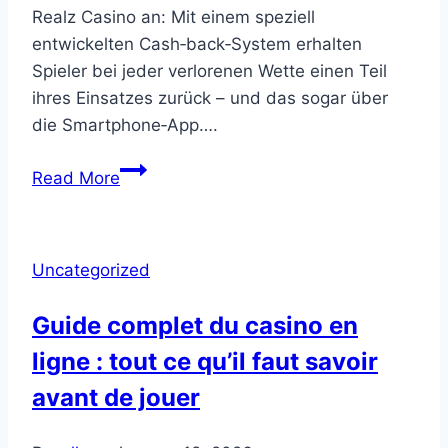
Realz Casino an: Mit einem speziell
entwickelten Cash‑back‑System erhalten
Spieler bei jeder verlorenen Wette einen Teil
ihres Einsatzes zurück – und das sogar über
die Smartphone‑App….
Realz
Read More
Casino
–
Dein
Uncategorized
Weg
zum
Guide complet du casino en
mobilen
ligne : tout ce qu’il faut savoir
Bonus-
Glück
avant de jouer