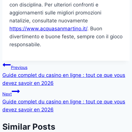
con disciplina. Per ulteriori confronti e
aggiornamenti sulle migliori promozioni
natalizie, consultate nuovamente
https://www.acquasanmartino.it/
. Buon
divertimento e buone feste, sempre con il gioco
responsabile.
Post
Previous
Guide complet du casino en ligne : tout ce que vous
navigation
devez savoir en 2026
Next
Guide complet du casino en ligne : tout ce que vous
devez savoir en 2026
Similar Posts