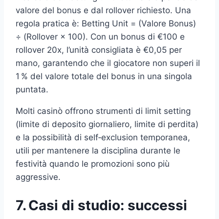
valore del bonus e dal rollover richiesto. Una
regola pratica è: Betting Unit = (Valore Bonus)
÷ (Rollover × 100). Con un bonus di €100 e
rollover 20x, l’unità consigliata è €0,05 per
mano, garantendo che il giocatore non superi il
1 % del valore totale del bonus in una singola
puntata.
Molti casinò offrono strumenti di limit setting
(limite di deposito giornaliero, limite di perdita)
e la possibilità di self‑exclusion temporanea,
utili per mantenere la disciplina durante le
festività quando le promozioni sono più
aggressive.
7. Casi di studio: successi