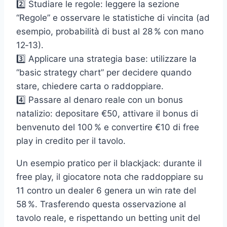
2️⃣ Studiare le regole: leggere la sezione
“Regole” e osservare le statistiche di vincita (ad
esempio, probabilità di bust al 28 % con mano
12‑13).
3️⃣ Applicare una strategia base: utilizzare la
“basic strategy chart” per decidere quando
stare, chiedere carta o raddoppiare.
4️⃣ Passare al denaro reale con un bonus
natalizio: depositare €50, attivare il bonus di
benvenuto del 100 % e convertire €10 di free
play in credito per il tavolo.
Un esempio pratico per il blackjack: durante il
free play, il giocatore nota che raddoppiare su
11 contro un dealer 6 genera un win rate del
58 %. Trasferendo questa osservazione al
tavolo reale, e rispettando un betting unit del