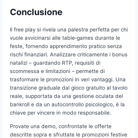
Conclusione
Il free play si rivela una palestra perfetta per chi
vuole avvicinarsi alle table‑games durante le
feste, fornendo apprendimento pratico senza
rischi finanziari. Analizzare criticamente i bonus
natalizi – guardando RTP, requisiti di
scommessa e limitazioni – permette di
trasformare le promozioni in veri vantaggi. Una
transizione graduale dal gioco gratuito al tavolo
reale, supportata da una gestione oculata del
bankroll e da un autocontrollo psicologico, è la
chiave per vincere in modo responsabile.
Provate una demo, confrontate le offerte
descritte sopra e sfruttate le promozioni festive