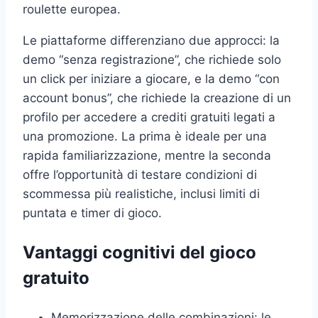
roulette europea.
Le piattaforme differenziano due approcci: la
demo “senza registrazione”, che richiede solo
un click per iniziare a giocare, e la demo “con
account bonus”, che richiede la creazione di un
profilo per accedere a crediti gratuiti legati a
una promozione. La prima è ideale per una
rapida familiarizzazione, mentre la seconda
offre l’opportunità di testare condizioni di
scommessa più realistiche, inclusi limiti di
puntata e timer di gioco.
Vantaggi cognitivi del gioco
gratuito
Memorizzazione delle combinazioni: le