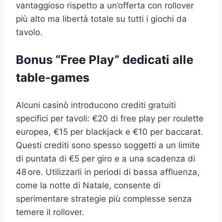
vantaggioso rispetto a un’offerta con rollover
più alto ma libertà totale su tutti i giochi da
tavolo.
Bonus “Free Play” dedicati alle
table‑games
Alcuni casinò introducono crediti gratuiti
specifici per tavoli: €20 di free play per roulette
europea, €15 per blackjack e €10 per baccarat.
Questi crediti sono spesso soggetti a un limite
di puntata di €5 per giro e a una scadenza di
48 ore. Utilizzarli in periodi di bassa affluenza,
come la notte di Natale, consente di
sperimentare strategie più complesse senza
temere il rollover.