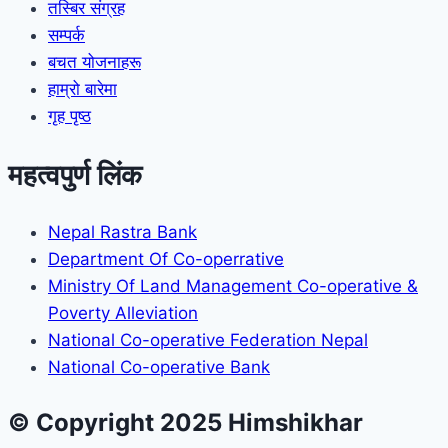
तस्बिर संग्रह
सम्पर्क
बचत योजनाहरू
हाम्रो बारेमा
गृह पृष्ठ
महत्वपुर्ण लिंक
Nepal Rastra Bank
Department Of Co-operrative
Ministry Of Land Management Co-operative &
Poverty Alleviation
National Co-operative Federation Nepal
National Co-operative Bank
© Copyright 2025 Himshikhar