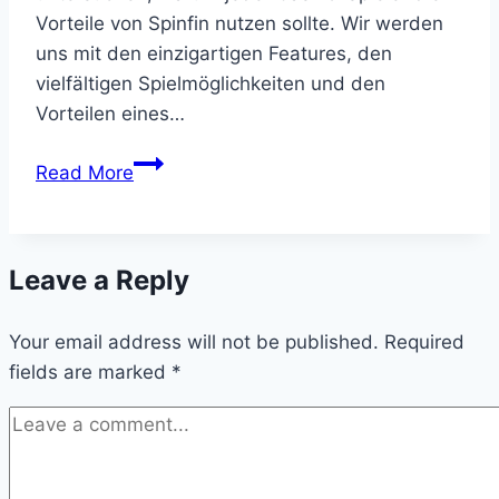
Vorteile von Spinfin nutzen sollte. Wir werden
uns mit den einzigartigen Features, den
vielfältigen Spielmöglichkeiten und den
Vorteilen eines…
Warum
Read More
jeder
Casino-
Spieler
Leave a Reply
Spinfin
für
Your email address will not be published.
sich
Required
fields are marked
entdecken
*
sollte