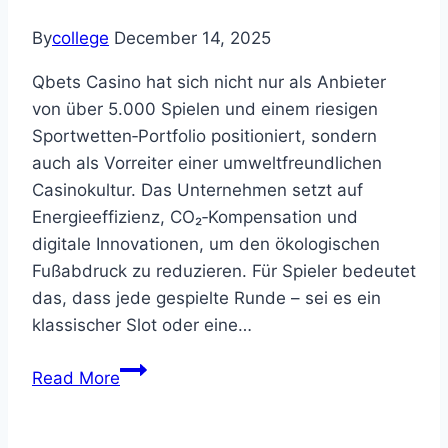
By
college
December 14, 2025
Qbets Casino hat sich nicht nur als Anbieter
von über 5.000 Spielen und einem riesigen
Sportwetten‑Portfolio positioniert, sondern
auch als Vorreiter einer umweltfreundlichen
Casinokultur. Das Unternehmen setzt auf
Energieeffizienz, CO₂‑Kompensation und
digitale Innovationen, um den ökologischen
Fußabdruck zu reduzieren. Für Spieler bedeutet
das, dass jede gespielte Runde – sei es ein
klassischer Slot oder eine…
Nachhaltiges
Read More
Spielen:
Wie