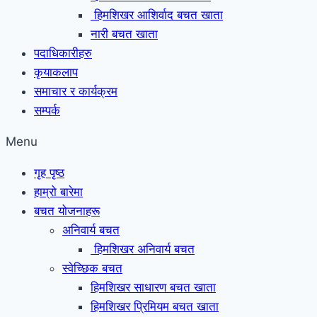
हिमशिखर आशिर्वाद बचत खाता
नारी बचत खाता
पदाधिकारीहरु
कृयाकलाप
समाचार र कार्यक्रम
सम्पर्क
Menu
गृह पृष्ठ
हाम्रो बारेमा
बचत योजनाहरू
अनिवार्य बचत
हिमशिखर अनिवार्य बचत
स्वेच्छिक बचत
हिमशिखर साधारण बचत खाता
हिमशिखर प्रिमियम बचत खाता