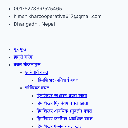
Skip
091-527339/525465
to
himshikharcooperative617@gmail.com
content
Dhangadhi, Nepal
गृह पृष्ठ
हाम्रो बारेमा
बचत योजनाहरू
अनिवार्य बचत
हिमशिखर अनिवार्य बचत
स्वेच्छिक बचत
हिमशिखर साधारण बचत खाता
हिमशिखर प्रिमियम बचत खाता
हिमशिखर आवधिक (मुदती) बचत
हिमशिखर क्रमिक आवधिक बचत
हिमशिखर पेन्सन बचत खाता