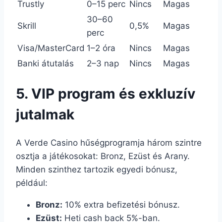
Trustly
0–15 perc
Nincs
Magas
30–60
Skrill
0,5%
Magas
perc
Visa/MasterCard
1–2 óra
Nincs
Magas
Banki átutalás
2–3 nap
Nincs
Magas
5. VIP program és exkluzív
jutalmak
A Verde Casino hűségprogramja három szintre
osztja a játékosokat: Bronz, Ezüst és Arany.
Minden szinthez tartozik egyedi bónusz,
például:
Bronz:
10% extra befizetési bónusz.
Ezüst:
Heti cash back 5%-ban.