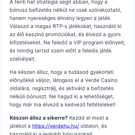
A fenti hat stratégia segít abban, hogy a
bónusz befizetés nélkül ne csak szórakoztató,
hanem nyereséges élmény legyen a játék.
Válaszd a magas RTP‑s játékokat, használd ki
az élő kaszinó promóciókat, és élvezd a gyors
kifizetéseket. Ne feledd a VIP program előnyeit,
és mindig tartsd szem előtt a felelős játék
szabályait.
Ha készen állsz, hogy a tudásod gyakorlati
előnyökké váljon, látogass el a Verde Casino
oldalára, regisztrálj, és aktiváld a befizetés
nélküli bónuszt. Ne hagyd ki a lehetőséget,
hogy már ma élvezd a kedvező feltételeket!
Készen állsz a sikerre?
Kezdd el most a
játékot a
https://verdehu.hu/
oldalon, és
használd ki a legjobb bónuszokat!