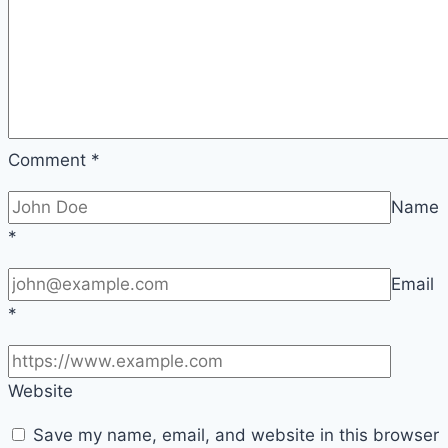
Comment
*
Name
*
Email
*
Website
Save my name, email, and website in this browser