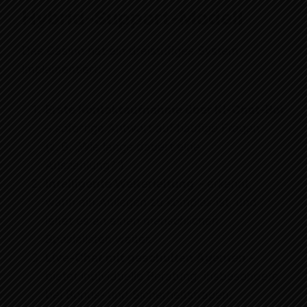
Hybrid‑Support‑Modell
Das Casino hat ein dreistufiges System
implementiert:
Erste Kontaktaufnahme über KI‑Chat‑Bot
– sofortige Antwort auf häufige Fragen
(z. B. „Wie lange dauert eine
Auszahlung?“).
Intelligente Weiterleitung
– erkennt,
wann ein Anliegen zu komplex ist, und
leitet es an einen menschlichen
Spezialisten weiter.
Live‑Chat mit geschulten Agenten
–
bietet individuelle Beratung, insbesondere
bei Bonus‑ und Sicherheitsfragen.