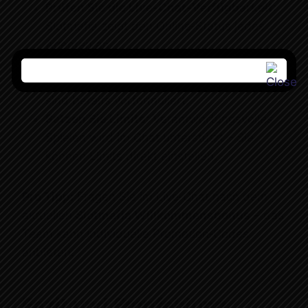
Prüfen Sie die Live‑Chat‑Verfügbarkeit
:
Slotmafia zeigt den Online‑Status jedes
Agenten an.
Nutzen Sie das FAQ‑Panel
: Viele Fragen
(z. B. „Wie lange dauert die Auszahlung?“)
sind bereits vorformuliert.
Setzen Sie Limits
: Verantwortungsvolles
Spielen wird im Chat unterstützt – Sie
können Limits direkt einstellen.
Pro Tipp:
Fragen Sie im Live‑Chat nach dem
aktuellen
Slotmafia Willkommensbonus
– das
Team kann individuelle Promotion‑Codes
anbieten.
Fazit und Empfehlung