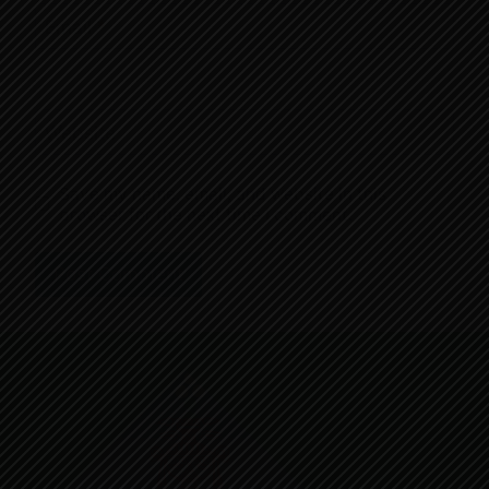
Email
*
Website
Save my name, email, and website in this
browser for the next time I comment.