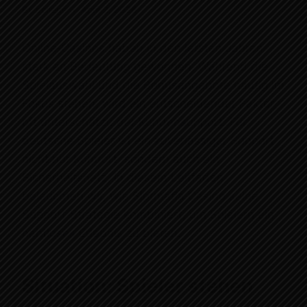
By
college
April 2, 2026
Online‑Casinos haben in den letzten Jahren
stark an Bedeutung gewonnen. Während die
Spielauswahl und die Bonusangebote häufig im
Fokus stehen, wird ein entscheidender Faktor
oft unterschätzt: der Kundensupport. Für
deutsche Spieler ist ein zuverlässiger Support
nicht nur Komfort, sondern auch ein
Sicherheitsnetz. In diesem Leitfaden
beleuchten wir, wie Slotmafia Casino seine
Support‑Strategie kombiniert, um Spielern ein
nahtloses Erlebnis zu bieten.
Situation: Spieler stehen