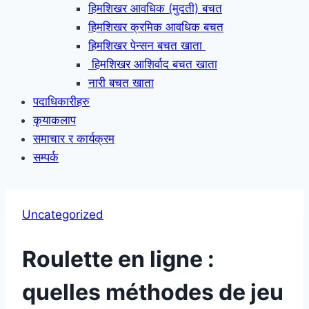
हिमशिखर आवधिक (मुदती) बचत
हिमशिखर क्रमिक आवधिक बचत
हिमशिखर पेन्सन बचत खाता
हिमशिखर आशिर्वाद बचत खाता
नारी बचत खाता
पदाधिकारीहरु
कृयाकलाप
समाचार र कार्यक्रम
सम्पर्क
Uncategorized
Roulette en ligne :
quelles méthodes de jeu