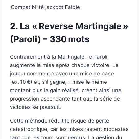
Compatibilité jackpot
Faible
2. La « Reverse Martingale »
(Paroli) – 330 mots
Contrairement à la Martingale, le Paroli
augmente la mise après chaque victoire. Le
joueur commence avec une mise de base
(ex. 10 €) et, s’il gagne, il mise le même
montant plus le gain réalisé, créant ainsi une
progression ascendante tant que la série de
victoires se poursuit.
Cette méthode réduit le risque de perte
catastrophique, car les mises restent modestes
tant que les tours sont perdus. La gestion du