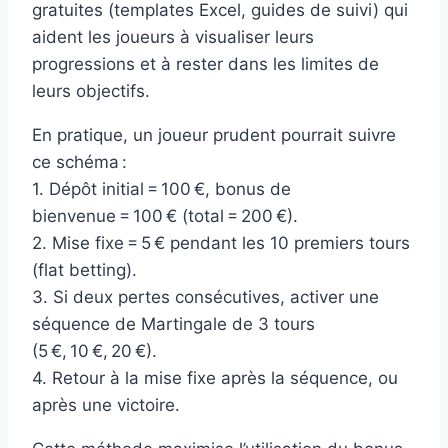
gratuites (templates Excel, guides de suivi) qui
aident les joueurs à visualiser leurs
progressions et à rester dans les limites de
leurs objectifs.
En pratique, un joueur prudent pourrait suivre
ce schéma :
1. Dépôt initial = 100 €, bonus de
bienvenue = 100 € (total = 200 €).
2. Mise fixe = 5 € pendant les 10 premiers tours
(flat betting).
3. Si deux pertes consécutives, activer une
séquence de Martingale de 3 tours
(5 €, 10 €, 20 €).
4. Retour à la mise fixe après la séquence, ou
après une victoire.