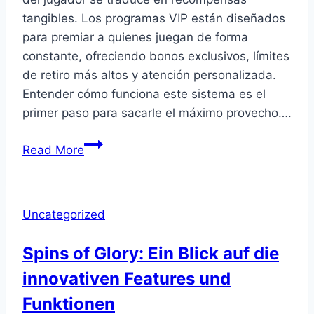
tangibles. Los programas VIP están diseñados
para premiar a quienes juegan de forma
constante, ofreciendo bonos exclusivos, límites
de retiro más altos y atención personalizada.
Entender cómo funciona este sistema es el
primer paso para sacarle el máximo provecho….
Estrategias
Read More
de
Lealtad:
Cómo
Uncategorized
Maximizar
los
Spins of Glory: Ein Blick auf die
Beneficios
innovativen Features und
VIP
en
Funktionen
Betalice