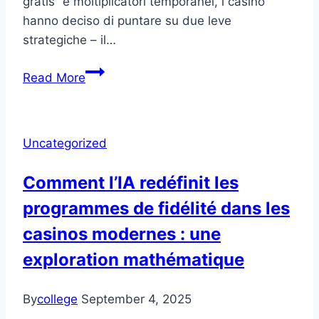
gratis” e moltiplicatori temporanei, i casinò
hanno deciso di puntare su due leve
strategiche – il…
Black
Read More
Friday
2024
nei
Uncategorized
casinò
online:
Comment l’IA redéfinit les
la
programmes de fidélité dans les
rivoluzione
dei
casinos modernes : une
bonus
exploration mathématique
cashback
e
By
college
September 4, 2025
delle