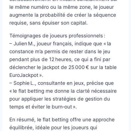
le même numéro ou la même zone, le joueur
augmente la probabilité de créer la séquence
requise, sans épuiser son capital.
Témoignages de joueurs professionnels :
– Julien M., joueur français, indique que « la
constance m’a permis de rester dans le jeu
pendant plus de 12 heures, ce qui a fini par
déclencher le jackpot de 25 000 € sur la table
EuroJackpot ».
– Sophie L., consultante en jeux, précise que
« le flat betting me donne la clarté nécessaire
pour appliquer les stratégies de gestion du
temps et éviter le burn‑out ».
En résumé, le flat betting offre une approche
équilibrée, idéale pour les joueurs qui