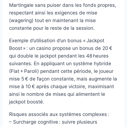
Martingale sans puiser dans les fonds propres,
respectant ainsi les exigences de mise
(wagering) tout en maintenant la mise
constante pour le reste de la session.
Exemple d’utilisation d’un bonus « Jackpot
Boost » : un casino propose un bonus de 20 €
qui double le jackpot pendant les 48 heures
suivantes. En appliquant un système hybride
(Flat + Paroli) pendant cette période, le joueur
mise 5 € de façon constante, mais augmente la
mise à 10 € après chaque victoire, maximisant
ainsi le nombre de mises qui alimentent le
jackpot boosté.
Risques associés aux systèmes complexes :
– Surcharge cognitive : suivre plusieurs