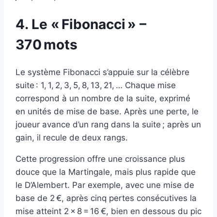
4. Le « Fibonacci » –
370 mots
Le système Fibonacci s’appuie sur la célèbre
suite : 1, 1, 2, 3, 5, 8, 13, 21, … Chaque mise
correspond à un nombre de la suite, exprimé
en unités de mise de base. Après une perte, le
joueur avance d’un rang dans la suite ; après un
gain, il recule de deux rangs.
Cette progression offre une croissance plus
douce que la Martingale, mais plus rapide que
le D’Alembert. Par exemple, avec une mise de
base de 2 €, après cinq pertes consécutives la
mise atteint 2 × 8 = 16 €, bien en dessous du pic