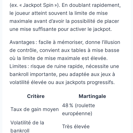
(ex. « Jackpot Spin »). En doublant rapidement,
le joueur atteint souvent la limite de mise
maximale avant d’avoir la possibilité de placer
une mise suffisante pour activer le jackpot.
Avantages : facile à mémoriser, donne l’illusion
de contrôle, convient aux tables à mise basse
où la limite de mise maximale est élevée.
Limites : risque de ruine rapide, nécessite une
bankroll importante, peu adaptée aux jeux à
volatilité élevée ou aux jackpots progressifs.
Critère
Martingale
48 % (roulette
Taux de gain moyen
européenne)
Volatilité de la
Très élevée
bankroll