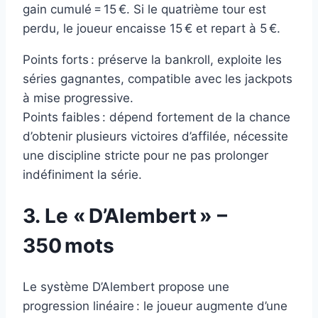
gain cumulé = 15 €. Si le quatrième tour est
perdu, le joueur encaisse 15 € et repart à 5 €.
Points forts : préserve la bankroll, exploite les
séries gagnantes, compatible avec les jackpots
à mise progressive.
Points faibles : dépend fortement de la chance
d’obtenir plusieurs victoires d’affilée, nécessite
une discipline stricte pour ne pas prolonger
indéfiniment la série.
3. Le « D’Alembert » –
350 mots
Le système D’Alembert propose une
progression linéaire : le joueur augmente d’une