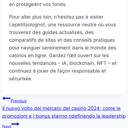
en protégeant vos fonds.
Pour aller plus loin, n’hésitez pas à visiter
Lepetitsolognot, une ressource neutre où vous
trouverez des guides actualisés, des
comparatifs de sites et des conseils pratiques
pour naviguer sereinement dans le monde des
casinos en ligne. Gardez l’œil ouvert sur les
nouvelles tendances – IA, blockchain, NFT – et
continuez à jouer de façon responsable et
sécurisée.
Post
Previous
Il nuovo volto del mercato dei casinò 2024: come le
navigation
promozioni e i bonus stanno ridefinendo la leadership
Next