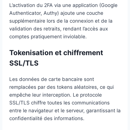
L’activation du 2FA via une application (Google
Authenticator, Authy) ajoute une couche
supplémentaire lors de la connexion et de la
validation des retraits, rendant l’accès aux
comptes pratiquement inviolable.
Tokenisation et chiffrement
SSL/TLS
Les données de carte bancaire sont
remplacées par des tokens aléatoires, ce qui
empêche leur interception. Le protocole
SSL/TLS chiffre toutes les communications
entre le navigateur et le serveur, garantissant la
confidentialité des informations.