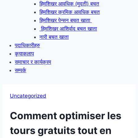
हिमशिखर आवधिक (मुदती) बचत
हिमशिखर क्रमिक आवधिक बचत
हिमशिखर पेन्सन बचत खाता
हिमशिखर आशिर्वाद बचत खाता
नारी बचत खाता
पदाधिकारीहरु
कृयाकलाप
समाचार र कार्यक्रम
सम्पर्क
Uncategorized
Comment optimiser les
tours gratuits tout en