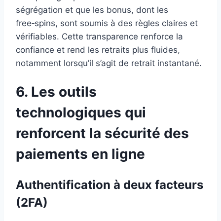
ségrégation et que les bonus, dont les
free‑spins, sont soumis à des règles claires et
vérifiables. Cette transparence renforce la
confiance et rend les retraits plus fluides,
notamment lorsqu’il s’agit de retrait instantané.
6. Les outils
technologiques qui
renforcent la sécurité des
paiements en ligne
Authentification à deux facteurs
(2FA)