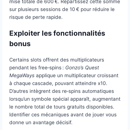
mise totale de 600 €. Répartissez cette somme
sur plusieurs sessions de 10 € pour réduire le
risque de perte rapide.
Exploiter les fonctionnalités
bonus
Certains slots offrent des multiplicateurs
pendant les free‑spins :
Gonzo’s Quest
MegaWays
applique un multiplicateur croissant
à chaque cascade, pouvant atteindre x10.
D’autres intègrent des re‑spins automatiques
lorsqu’un symbole spécial apparaît, augmentant
le nombre total de tours gratuits disponibles.
Identifier ces mécaniques avant de jouer vous
donne un avantage décisif.