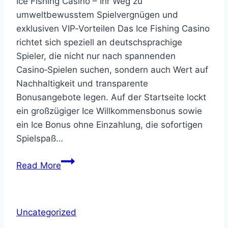
Ice Fishing Casino – Ihr Weg zu
umweltbewusstem Spielvergnügen und
exklusiven VIP‑Vorteilen Das Ice Fishing Casino
richtet sich speziell an deutschsprachige
Spieler, die nicht nur nach spannenden
Casino‑Spielen suchen, sondern auch Wert auf
Nachhaltigkeit und transparente
Bonusangebote legen. Auf der Startseite lockt
ein großzügiger Ice Willkommensbonus sowie
ein Ice Bonus ohne Einzahlung, die sofortigen
Spielspaß…
Ice
Read More
Fishing
Casino
–
Uncategorized
Ihr