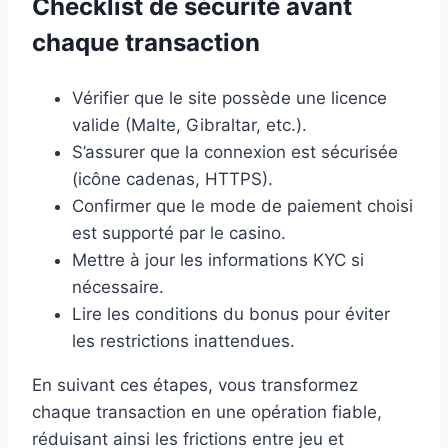
Checklist de sécurité avant
chaque transaction
Vérifier que le site possède une licence
valide (Malte, Gibraltar, etc.).
S’assurer que la connexion est sécurisée
(icône cadenas, HTTPS).
Confirmer que le mode de paiement choisi
est supporté par le casino.
Mettre à jour les informations KYC si
nécessaire.
Lire les conditions du bonus pour éviter
les restrictions inattendues.
En suivant ces étapes, vous transformez
chaque transaction en une opération fiable,
réduisant ainsi les frictions entre jeu et