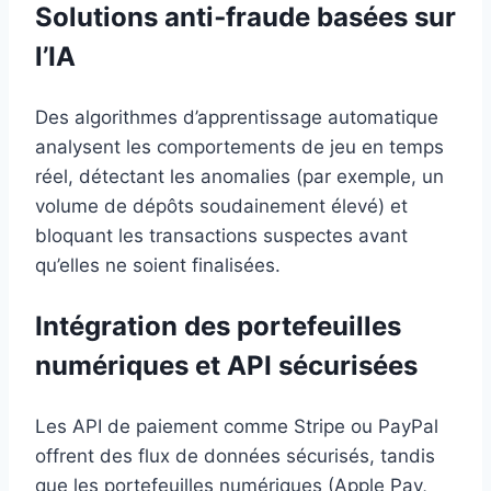
Solutions anti‑fraude basées sur
l’IA
Des algorithmes d’apprentissage automatique
analysent les comportements de jeu en temps
réel, détectant les anomalies (par exemple, un
volume de dépôts soudainement élevé) et
bloquant les transactions suspectes avant
qu’elles ne soient finalisées.
Intégration des portefeuilles
numériques et API sécurisées
Les API de paiement comme Stripe ou PayPal
offrent des flux de données sécurisés, tandis
que les portefeuilles numériques (Apple Pay,