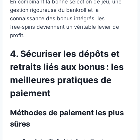
En combinant la bonne sélection de jeu, une
gestion rigoureuse du bankroll et la
connaissance des bonus intégrés, les
free‑spins deviennent un véritable levier de
profit.
4. Sécuriser les dépôts et
retraits liés aux bonus : les
meilleures pratiques de
paiement
Méthodes de paiement les plus
sûres