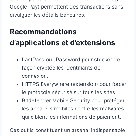
Google Pay) permettent des transactions sans
divulguer les détails bancaires.
Recommandations
d’applications et d’extensions
LastPass ou 1Password pour stocker de
façon cryptée les identifiants de
connexion.
HTTPS Everywhere (extension) pour forcer
le protocole sécurisé sur tous les sites.
Bitdefender Mobile Security pour protéger
les appareils mobiles contre les malwares
qui ciblent les informations de paiement.
Ces outils constituent un arsenal indispensable