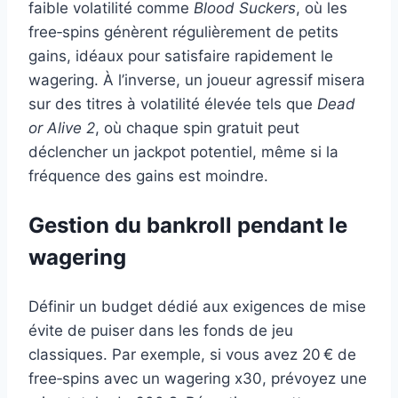
faible volatilité comme
Blood Suckers
, où les
free‑spins génèrent régulièrement de petits
gains, idéaux pour satisfaire rapidement le
wagering. À l’inverse, un joueur agressif misera
sur des titres à volatilité élevée tels que
Dead
or Alive 2
, où chaque spin gratuit peut
déclencher un jackpot potentiel, même si la
fréquence des gains est moindre.
Gestion du bankroll pendant le
wagering
Définir un budget dédié aux exigences de mise
évite de puiser dans les fonds de jeu
classiques. Par exemple, si vous avez 20 € de
free‑spins avec un wagering x30, prévoyez une