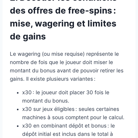
des offres de free‑spins :
mise, wagering et limites
de gains
Le wagering (ou mise requise) représente le
nombre de fois que le joueur doit miser le
montant du bonus avant de pouvoir retirer les
gains. Il existe plusieurs variantes :
x30 : le joueur doit placer 30 fois le
montant du bonus.
x30 sur jeux éligibles : seules certaines
machines à sous comptent pour le calcul.
x30 en combinant dépôt et bonus : le
dépôt initial est inclus dans le total à