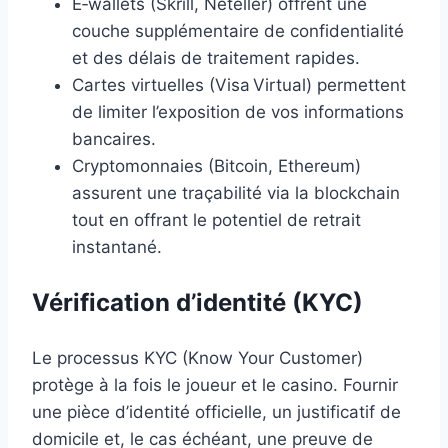
E‑wallets (Skrill, Neteller) offrent une
couche supplémentaire de confidentialité
et des délais de traitement rapides.
Cartes virtuelles (Visa Virtual) permettent
de limiter l’exposition de vos informations
bancaires.
Cryptomonnaies (Bitcoin, Ethereum)
assurent une traçabilité via la blockchain
tout en offrant le potentiel de retrait
instantané.
Vérification d’identité (KYC)
Le processus KYC (Know Your Customer)
protège à la fois le joueur et le casino. Fournir
une pièce d’identité officielle, un justificatif de
domicile et, le cas échéant, une preuve de