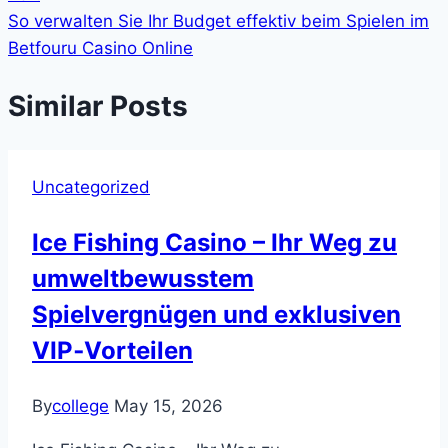
So verwalten Sie Ihr Budget effektiv beim Spielen im
Betfouru Casino Online
Similar Posts
Uncategorized
Ice Fishing Casino – Ihr Weg zu
umweltbewusstem
Spielvergnügen und exklusiven
VIP‑Vorteilen
By
college
May 15, 2026