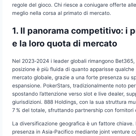
regole del gioco. Chi riesce a coniugare offerte all
meglio nella corsa al primato di mercato.
1. Il panorama competitivo: i p
e la loro quota di mercato
Nel 2023‑2024 i leader globali rimangono Bet365, 
posizione è più fluida di quanto apparisse qualche 
mercato globale, grazie a una forte presenza su sp
espansione. PokerStars, tradizionalmente noto per 
spostando l’attenzione verso slot e live dealer, sup
giurisdizioni. 888 Holdings, con la sua struttura mul
7 % del totale, sfruttando partnership con fornitori
La diversificazione geografica è un fattore chiave.
presenza in Asia‑Pacifico mediante joint venture c