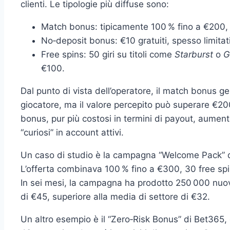
clienti. Le tipologie più diffuse sono:
Match bonus: tipicamente 100 % fino a €200, 
No‑deposit bonus: €10 gratuiti, spesso limitati 
Free spins: 50 giri su titoli come
Starburst
o
G
€100.
Dal punto di vista dell’operatore, il match bonus 
giocatore, ma il valore percepito può superare €200
bonus, pur più costosi in termini di payout, aumenta
“curiosi” in account attivi.
Un caso di studio è la campagna “Welcome Pack” d
L’offerta combinava 100 % fino a €300, 30 free spin
In sei mesi, la campagna ha prodotto 250 000 nuo
di €45, superiore alla media di settore di €32.
Un altro esempio è il “Zero‑Risk Bonus” di Bet365, d