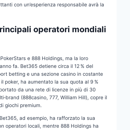
ettanti con un’esperienza responsabile avrà la
rincipali operatori mondiali
PokerStars e 888 Holdings, ma la loro
anno fa. Bet365 detiene circa il 12 % del
ort betting e una sezione casino in costante
il poker, ha aumentato la sua quota al 9 %
portato da una rete di licenze in più di 30
ti‑brand (888casino, 777, William Hill), copre il
 di giochi premium.
 Bet365, ad esempio, ha rafforzato la sua
on operatori locali, mentre 888 Holdings ha