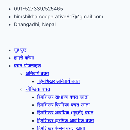
Skip
091-527339/525465
to
himshikharcooperative617@gmail.com
content
Dhangadhi, Nepal
गृह पृष्ठ
हाम्रो बारेमा
बचत योजनाहरू
अनिवार्य बचत
हिमशिखर अनिवार्य बचत
स्वेच्छिक बचत
हिमशिखर साधारण बचत खाता
हिमशिखर प्रिमियम बचत खाता
हिमशिखर आवधिक (मुदती) बचत
हिमशिखर क्रमिक आवधिक बचत
हिमशिखर पेन्सन बचत खाता