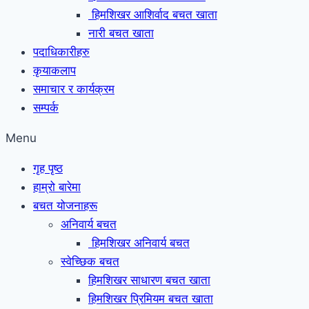
हिमशिखर आशिर्वाद बचत खाता
नारी बचत खाता
पदाधिकारीहरु
कृयाकलाप
समाचार र कार्यक्रम
सम्पर्क
Menu
गृह पृष्ठ
हाम्रो बारेमा
बचत योजनाहरू
अनिवार्य बचत
हिमशिखर अनिवार्य बचत
स्वेच्छिक बचत
हिमशिखर साधारण बचत खाता
हिमशिखर प्रिमियम बचत खाता