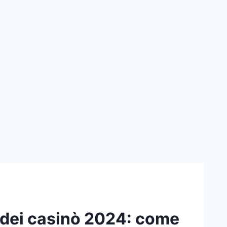
o dei casinò 2024: come