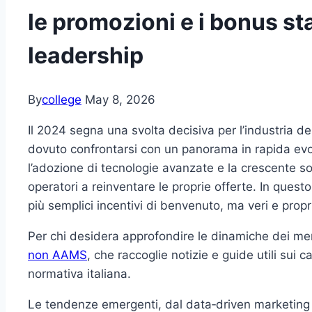
le promozioni e i bonus st
leadership
By
college
May 8, 2026
Il 2024 segna una svolta decisiva per l’industria d
dovuto confrontarsi con un panorama in rapida evo
l’adozione di tecnologie avanzate e la crescente sof
operatori a reinventare le proprie offerte. In ques
più semplici incentivi di benvenuto, ma veri e propr
Per chi desidera approfondire le dinamiche dei merc
non AAMS
, che raccoglie notizie e guide utili sui 
normativa italiana.
Le tendenze emergenti, dal data‑driven marketing 