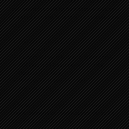
Dopo ogni sessione, è fondamentale registrare
i dati per capire cosa ha funzionato e cosa no.
Le metriche chiave da tenere in considerazione
sono:
Puntata totale (euro).
Vincite nette (euro).
Numero di free spin usati e valore netto.
ROI (return on investment) = (Vincite –
Puntata) / Puntata.
Percentuale di giochi vincenti
nell’accumulator.
Un foglio di calcolo semplice, come Google
Sheets, permette di inserire queste variabili e
calcolare automaticamente il ROI medio per
ogni tipo di gioco. Un modello predefinito può