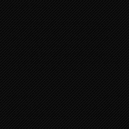
strategie future.
Una buona strategia, unita alle offerte
stagionali, può trasformare un semplice giro
gratuito in una vincita significativa. Metti in
pratica la prima strategia nella prossima
occasione di Black Friday, registra i risultati e
continua a perfezionare il tuo approccio. Buona
fortuna e buon divertimento!
PREVIOUS
NEXT
Ice Fishing Casino –
Guide complet du
Wie ein durchdachtes
casino en ligne
Design das