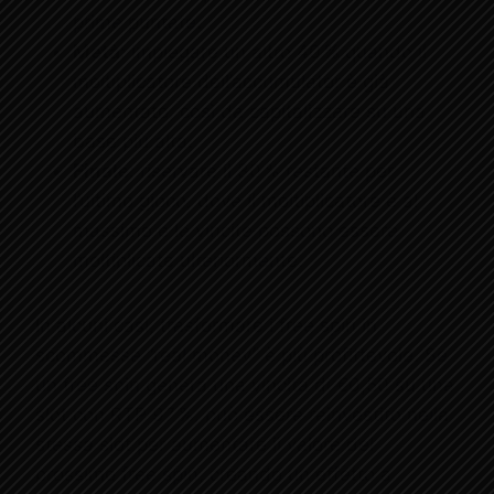
prime puntate.
Metà
: impiegare un altro 40 % quando il
moltiplicatore dell’accumulator è già
aumentato, così da capitalizzare su una
base più alta.
Finale
: riservare il 30 % restante per
l’ultimo gioco, dove il moltiplicatore è al
massimo e le vincite possono essere
moltiplicate ulteriormente.
In alcuni casi, trasformare i free spin in
scommesse “real money” è più profittevole. Se
un free spin genera una vincita di €0,50 su una
slot con RTP 97 %, può essere reinvestito nella
stessa slot per aumentare il valore del
prossimo free spin, creando un effetto a