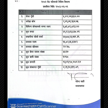
€20). Allo stesso tempo, se la perdita totale
supera il 30 % del bankroll, è consigliabile
terminare la sessione.
Molti casinò offrono la funzionalità “auto‑bet”
con limiti di puntata massima e minima.
Configurare un limite di €10 per sessione evita
scommesse impulsive e mantiene il controllo.
Pianificazione pratica:
1. Bankroll iniziale: €200.
2. Puntata per gioco (1 %): €2.
3. Numero di giochi: 4 → puntata totale €8.
4. Stop‑loss: chiudere se la perdita totale
raggiunge €60 (30 %).
5. Take‑profit: chiudere se il profitto totale
supera €30 (150 %).