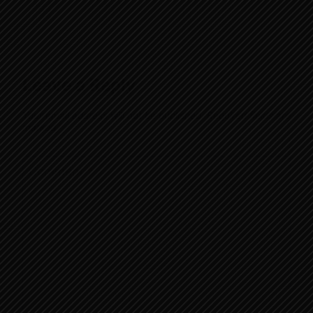
Leave a Reply
Your email address will not be published.
Required fields are
marked
*
Comment
*