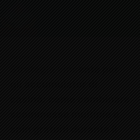
UNCATEGORIZED
Strategia vincente per
gli accumulator di
casinò: come combinare
scommesse multiple e
spin gratuiti durante il