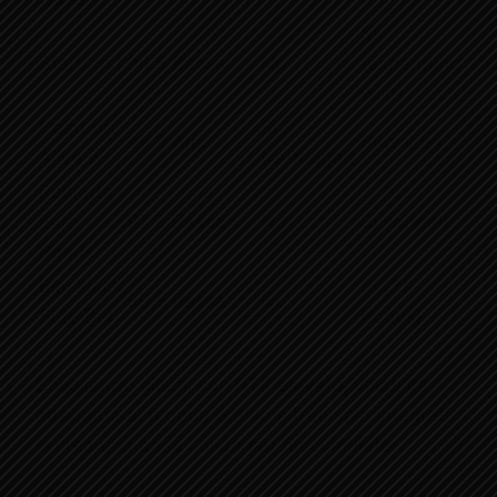
Sì
Starburst
96,5
Bassa
No
(expanding
wild)
Dead or
Sì
96,8
Alta
Sì (wilds)
Alive 2
(re‑trigger)
Roulette
Euro
97,3
Bassa
No
Sì (wheel)
Bonus
Blackjack
Sì (21
99,5
Bassa
No
Side Bet
bonus)
Scegliendo giochi con RTP elevato, volatilità
adeguata al proprio profilo e free spin integrati,
si crea una base solida per l’accumulator.