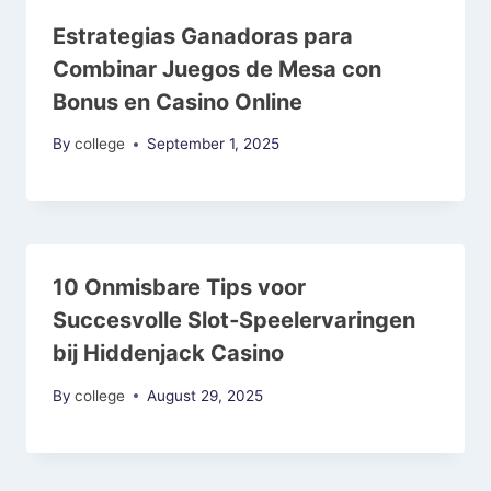
Estrategias Ganadoras para
Combinar Juegos de Mesa con
Bonus en Casino Online
By
college
September 1, 2025
10 Onmisbare Tips voor
Succesvolle Slot‑Speelervaringen
bij Hiddenjack Casino
By
college
August 29, 2025