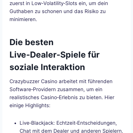
zuerst in Low‑Volatility‑Slots ein, um dein
Guthaben zu schonen und das Risiko zu
minimieren.
Die besten
Live‑Dealer‑Spiele für
soziale Interaktion
Crazybuzzer Casino arbeitet mit führenden
Software‑Providern zusammen, um ein
realistisches Casino‑Erlebnis zu bieten. Hier
einige Highlights:
Live‑Blackjack: Echtzeit‑Entscheidungen,
Chat mit dem Dealer und anderen Spielern.