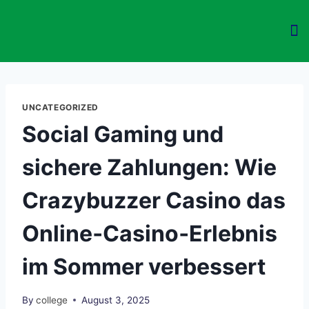
UNCATEGORIZED
Social Gaming und
sichere Zahlungen: Wie
Crazybuzzer Casino das
Online‑Casino‑Erlebnis
im Sommer verbessert
By
college
August 3, 2025