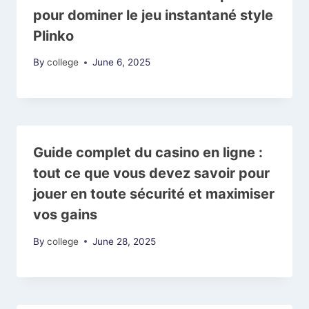
pour dominer le jeu instantané style
Plinko
By
college
June 6, 2025
Guide complet du casino en ligne :
tout ce que vous devez savoir pour
jouer en toute sécurité et maximiser
vos gains
By
college
June 28, 2025