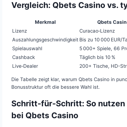
Vergleich: Qbets Casino vs. 
Merkmal
Qbets Casin
Lizenz
Curacao‑Lizenz
Auszahlungsgeschwindigkeit
Bis zu 10 000 EUR/Ta
Spielauswahl
5 000+ Spiele, 66 Pr
Cashback
Täglich bis 10 %
Live‑Dealer
200+ Tische, HD-St
Die Tabelle zeigt klar, warum Qbets Casino in pu
Bonusstruktur oft die bessere Wahl ist.
Schritt‑für‑Schritt: So nutze
bei Qbets Casino