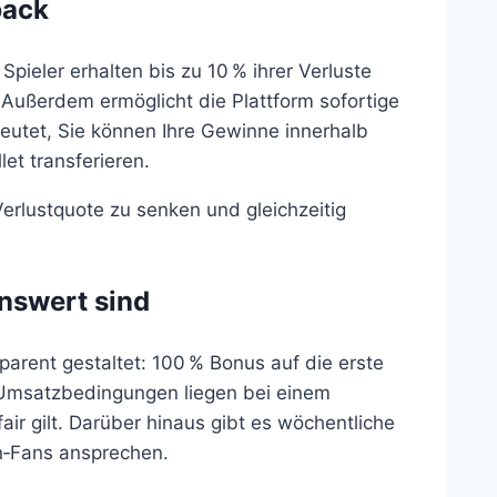
back
pieler erhalten bis zu 10 % ihrer Verluste
. Außerdem ermöglicht die Plattform sofortige
eutet, Sie können Ihre Gewinne innerhalb
et transferieren.
erlustquote zu senken und gleichzeitig
nswert sind
arent gestaltet: 100 % Bonus auf die erste
e Umsatzbedingungen liegen bei einem
ir gilt. Darüber hinaus gibt es wöchentliche
n‑Fans ansprechen.