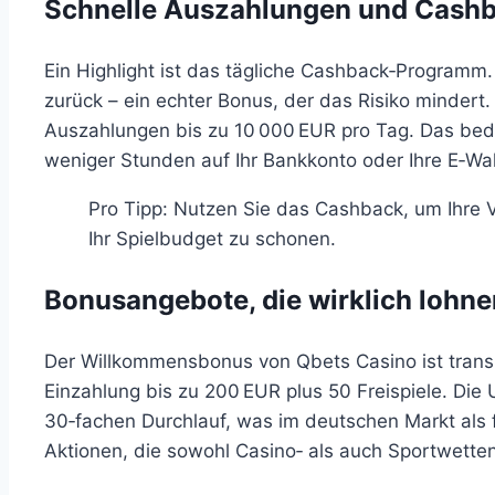
Schnelle Auszahlungen und Cash
Ein Highlight ist das tägliche Cashback‑Programm. S
zurück – ein echter Bonus, der das Risiko mindert
Auszahlungen bis zu 10 000 EUR pro Tag. Das bed
weniger Stunden auf Ihr Bankkonto oder Ihre E‑Wall
Pro Tipp: Nutzen Sie das Cashback, um Ihre V
Ihr Spielbudget zu schonen.
Bonusangebote, die wirklich lohne
Der Willkommensbonus von Qbets Casino ist transp
Einzahlung bis zu 200 EUR plus 50 Freispiele. Di
30‑fachen Durchlauf, was im deutschen Markt als fa
Aktionen, die sowohl Casino‑ als auch Sportwette