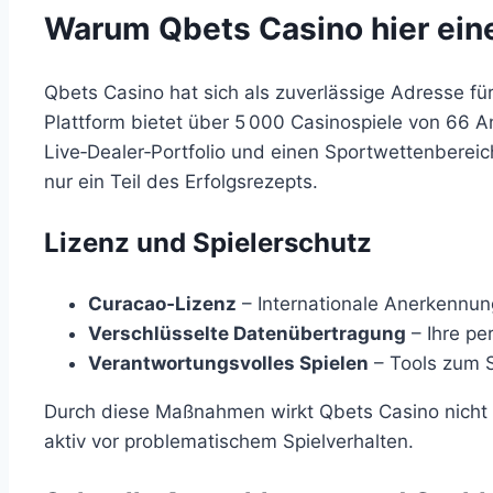
Warum Qbets Casino hier ein
Qbets Casino hat sich als zuverlässige Adresse für
Plattform bietet über 5 000 Casinospiele von 66 A
Live‑Dealer‑Portfolio und einen Sportwettenbereic
nur ein Teil des Erfolgsrezepts.
Lizenz und Spielerschutz
Curacao‑Lizenz
– Internationale Anerkennun
Verschlüsselte Datenübertragung
– Ihre pe
Verantwortungsvolles Spielen
– Tools zum S
Durch diese Maßnahmen wirkt Qbets Casino nicht 
aktiv vor problematischem Spielverhalten.