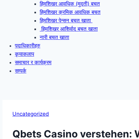
हिमशिखर आवधिक (मुदती) बचत
हिमशिखर क्रमिक आवधिक बचत
हिमशिखर पेन्सन बचत खाता
हिमशिखर आशिर्वाद बचत खाता
नारी बचत खाता
पदाधिकारीहरु
कृयाकलाप
समाचार र कार्यक्रम
सम्पर्क
Uncategorized
Qbets Casino verstehen: 