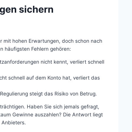
gen sichern
uer mit hohen Erwartungen, doch schon nach
n häufigsten Fehlern gehören:
anforderungen nicht kennt, verliert schnell
cht schnell auf dem Konto hat, verliert das
Regulierung steigt das Risiko von Betrug.
trächtigen. Haben Sie sich jemals gefragt,
kaum Gewinne auszahlen? Die Antwort liegt
 Anbieters.