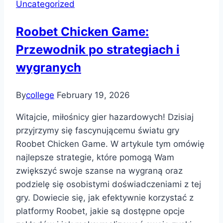
Uncategorized
Warum
die
Roobet Chicken Game:
Live‑Spiele
Przewodnik po strategiach i
die
regulären
wygranych
Online‑Spiele
übertreffen
By
college
February 19, 2026
Witajcie, miłośnicy gier hazardowych! Dzisiaj
przyjrzymy się fascynującemu światu gry
Roobet Chicken Game. W artykule tym omówię
najlepsze strategie, które pomogą Wam
zwiększyć swoje szanse na wygraną oraz
podzielę się osobistymi doświadczeniami z tej
gry. Dowiecie się, jak efektywnie korzystać z
platformy Roobet, jakie są dostępne opcje