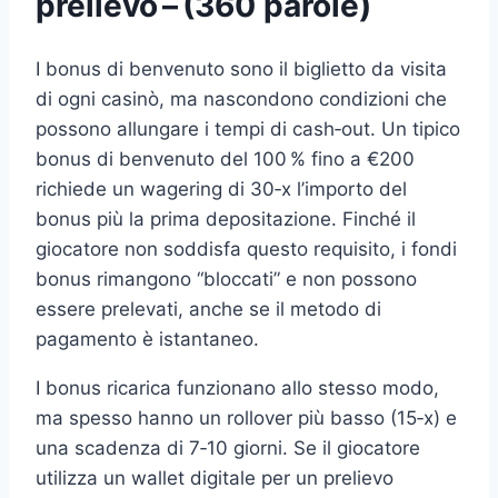
prelievo – (360 parole)
I bonus di benvenuto sono il biglietto da visita
di ogni casinò, ma nascondono condizioni che
possono allungare i tempi di cash‑out. Un tipico
bonus di benvenuto del 100 % fino a €200
richiede un wagering di 30‑x l’importo del
bonus più la prima depositazione. Finché il
giocatore non soddisfa questo requisito, i fondi
bonus rimangono “bloccati” e non possono
essere prelevati, anche se il metodo di
pagamento è istantaneo.
I bonus ricarica funzionano allo stesso modo,
ma spesso hanno un rollover più basso (15‑x) e
una scadenza di 7‑10 giorni. Se il giocatore
utilizza un wallet digitale per un prelievo