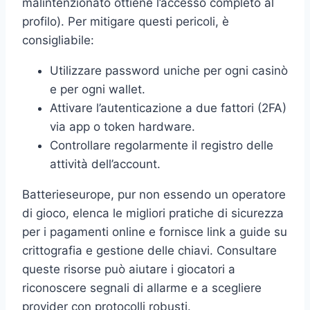
malintenzionato ottiene l’accesso completo al
profilo). Per mitigare questi pericoli, è
consigliabile:
Utilizzare password uniche per ogni casinò
e per ogni wallet.
Attivare l’autenticazione a due fattori (2FA)
via app o token hardware.
Controllare regolarmente il registro delle
attività dell’account.
Batterieseurope, pur non essendo un operatore
di gioco, elenca le migliori pratiche di sicurezza
per i pagamenti online e fornisce link a guide su
crittografia e gestione delle chiavi. Consultare
queste risorse può aiutare i giocatori a
riconoscere segnali di allarme e a scegliere
provider con protocolli robusti.