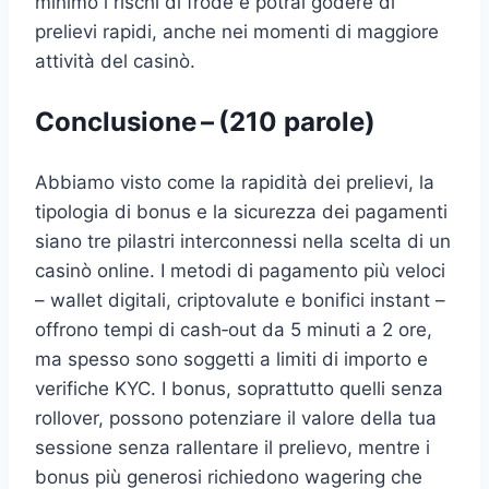
minimo i rischi di frode e potrai godere di
prelievi rapidi, anche nei momenti di maggiore
attività del casinò.
Conclusione – (210 parole)
Abbiamo visto come la rapidità dei prelievi, la
tipologia di bonus e la sicurezza dei pagamenti
siano tre pilastri interconnessi nella scelta di un
casinò online. I metodi di pagamento più veloci
– wallet digitali, criptovalute e bonifici instant –
offrono tempi di cash‑out da 5 minuti a 2 ore,
ma spesso sono soggetti a limiti di importo e
verifiche KYC. I bonus, soprattutto quelli senza
rollover, possono potenziare il valore della tua
sessione senza rallentare il prelievo, mentre i
bonus più generosi richiedono wagering che