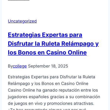
en
ligne
vs
Uncategorized
Casino
traditionnel
Estrategias Expertas para
:
Disfrutar la Ruleta Relámpago y
l’avantage
décisif
los Bonos en Casino Online
des
bonus
By
college
September 18, 2025
Estrategias Expertas para Disfrutar la Ruleta
Relámpago y los Bonos en Casino Online
Casino Online ha ganado reputación entre los
jugadores españoles gracias a su combinación
de juegos en vivo y promociones atractivas.