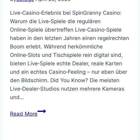
Online
Live‑Casino‑Erlebnis bei SpinGranny Casino:
Warum die Live‑Spiele die regulären
Online‑Spiele übertreffen Live‑Casino‑Spiele
haben in den letzten Jahren einen regelrechten
Boom erlebt. Während herkömmliche
Online‑Slots und Tischspiele rein digital sind,
bieten Live‑Spiele echte Dealer, reale Karten
und ein echtes Casino‑Feeling – nur eben über
den Bildschirm. Did You Know? Die meisten
Live‑Dealer‑Studios nutzen mehrere Kameras
und…
Live‑Casino‑Erlebnis
Read More
bei
SpinGranny
Casino: