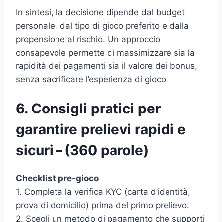
In sintesi, la decisione dipende dal budget
personale, dal tipo di gioco preferito e dalla
propensione al rischio. Un approccio
consapevole permette di massimizzare sia la
rapidità dei pagamenti sia il valore dei bonus,
senza sacrificare l’esperienza di gioco.
6. Consigli pratici per
garantire prelievi rapidi e
sicuri – (360 parole)
Checklist pre‑gioco
1. Completa la verifica KYC (carta d’identità,
prova di domicilio) prima del primo prelievo.
2. Scegli un metodo di pagamento che supporti