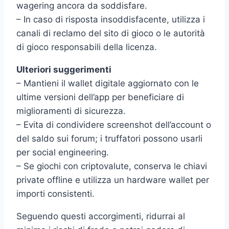
wagering ancora da soddisfare.
– In caso di risposta insoddisfacente, utilizza i
canali di reclamo del sito di gioco o le autorità
di gioco responsabili della licenza.
Ulteriori suggerimenti
– Mantieni il wallet digitale aggiornato con le
ultime versioni dell’app per beneficiare di
miglioramenti di sicurezza.
– Evita di condividere screenshot dell’account o
del saldo sui forum; i truffatori possono usarli
per social engineering.
– Se giochi con criptovalute, conserva le chiavi
private offline e utilizza un hardware wallet per
importi consistenti.
Seguendo questi accorgimenti, ridurrai al