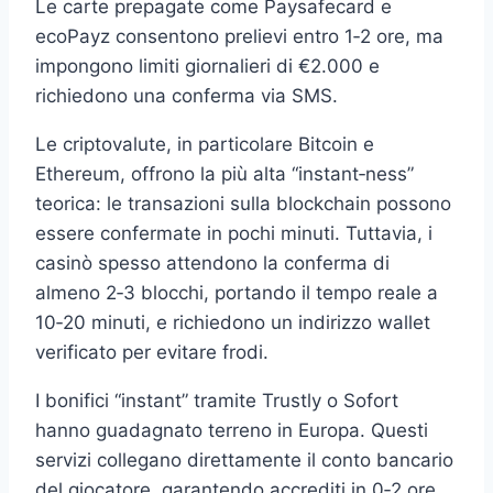
Le carte prepagate come Paysafecard e
ecoPayz consentono prelievi entro 1‑2 ore, ma
impongono limiti giornalieri di €2.000 e
richiedono una conferma via SMS.
Le criptovalute, in particolare Bitcoin e
Ethereum, offrono la più alta “instant‑ness”
teorica: le transazioni sulla blockchain possono
essere confermate in pochi minuti. Tuttavia, i
casinò spesso attendono la conferma di
almeno 2‑3 blocchi, portando il tempo reale a
10‑20 minuti, e richiedono un indirizzo wallet
verificato per evitare frodi.
I bonifici “instant” tramite Trustly o Sofort
hanno guadagnato terreno in Europa. Questi
servizi collegano direttamente il conto bancario
del giocatore, garantendo accrediti in 0‑2 ore.