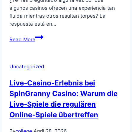
¿Te has preguntado alguna vez por qué
algunos casinos ofrecen una experiencia tan
fluida mientras otros resultan torpes? La
respuesta está en…
Estrategias
Read More
Expertas
para
Disfrutar
Uncategorized
la
Ruleta
Live‑Casino‑Erlebnis bei
Relámpago
SpinGranny Casino: Warum die
y
los
Live‑Spiele die regulären
Bonos
Online‑Spiele übertreffen
en
Casino
By
college
April 28, 2026