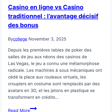
Casino en ligne vs Casino
traditionnel : l’avantage décisif
des bonus
By
college
November 3, 2025
Depuis les premières tables de poker des
salles de jeu aux néons des casinos de
Las Vegas, le jeu a connu une métamorphose
radicale. Les machines à sous mécaniques ont
cédé la place aux rouleaux virtuels, les
croupiers en costume sont remplacés par des
avatars en 3D, et les jetons en plastique se
transforment en crédits…
Casino
Read More