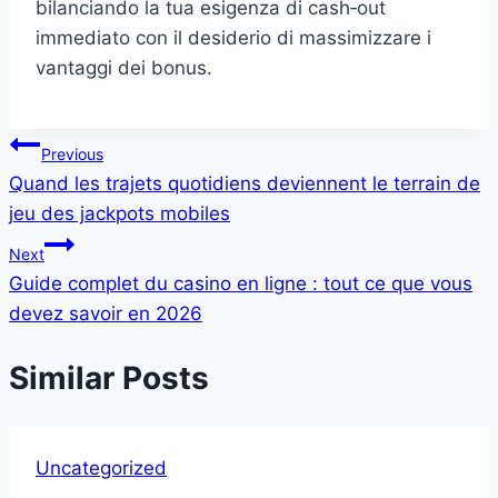
bilanciando la tua esigenza di cash‑out
immediato con il desiderio di massimizzare i
vantaggi dei bonus.
Post
Previous
Quand les trajets quotidiens deviennent le terrain de
navigation
jeu des jackpots mobiles
Next
Guide complet du casino en ligne : tout ce que vous
devez savoir en 2026
Similar Posts
Uncategorized