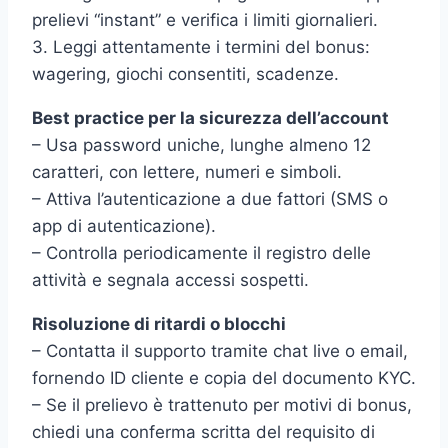
prelievi “instant” e verifica i limiti giornalieri.
3. Leggi attentamente i termini del bonus:
wagering, giochi consentiti, scadenze.
Best practice per la sicurezza dell’account
– Usa password uniche, lunghe almeno 12
caratteri, con lettere, numeri e simboli.
– Attiva l’autenticazione a due fattori (SMS o
app di autenticazione).
– Controlla periodicamente il registro delle
attività e segnala accessi sospetti.
Risoluzione di ritardi o blocchi
– Contatta il supporto tramite chat live o email,
fornendo ID cliente e copia del documento KYC.
– Se il prelievo è trattenuto per motivi di bonus,
chiedi una conferma scritta del requisito di