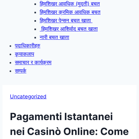
हिमशिखर आवधिक (मुदती) बचत
हिमशिखर क्रमिक आवधिक बचत
हिमशिखर पेन्सन बचत खाता
हिमशिखर आशिर्वाद बचत खाता
नारी बचत खाता
पदाधिकारीहरु
कृयाकलाप
समाचार र कार्यक्रम
सम्पर्क
Uncategorized
Pagamenti Istantanei
nei Casinò Online: Come