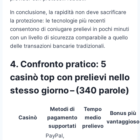
In conclusione, la rapidità non deve sacrificare
la protezione: le tecnologie più recenti
consentono di coniugare prelievi in pochi minuti
con un livello di sicurezza comparabile a quello
delle transazioni bancarie tradizionali.
4. Confronto pratico: 5
casinò top con prelievi nello
stesso giorno – (340 parole)
Metodi di
Tempo
Bonus più
Casinò
pagamento
medio
vantaggioso
supportati
prelievo
PayPal,