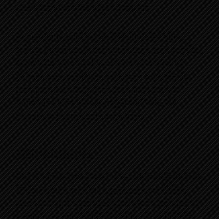
écosystème économique parallèle.
Cependant, ces innovations soulèvent des
enjeux éthiques : la frontière entre gamification
et incitation excessive doit être clairement
définie. Les régulateurs devront surveiller la
façon dont les IA génératives utilisent les
données personnelles et garantir que les
limites de jeu restent respectées.
Conclusion
Depuis les simples welcome‑bonus des années
2000 jusqu’aux offres hyper‑personnalisées
pilotées par l’IA, les programmes de bonus ont
parcouru un long chemin. L’automatisation, la