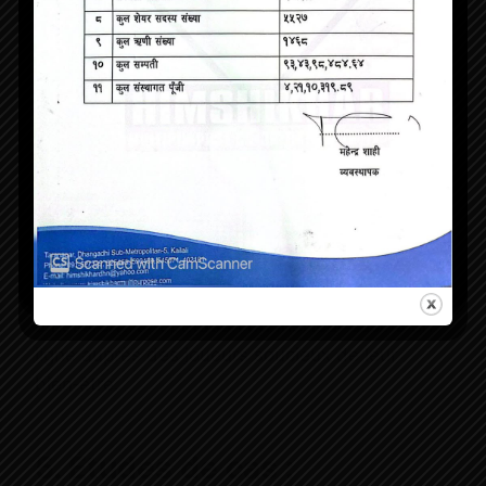
son activité pendant 48 heures. Cette approche
incite à la réflexion plutôt qu’à la perte de
contrôle.
De plus, les limites de mise sont ajustées en
temps réel. Un joueur qui dépasse son seuil de
1 000 € de mise hebdomadaire voit son bonus
de dépôt réduit à 50 % jusqu’à ce qu’il
réinitialise son profil de risque. Ces mesures
renforcent la confiance des régulateurs et
améliorent la réputation du meilleur casino en
ligne auprès des joueurs soucieux de leur
bien‑être.
5. Études de cas :