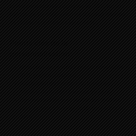
bonus personnalisé augmente de 35 % sur un
horizon de six mois, selon les données internes
de plusieurs opérateurs européens.
Points clés de la
personnalisation
Utilisation de variables comportementales
(RTP préféré, volatilité).
Ajustement du montant du bonus en
fonction du budget mensuel du joueur.
Synchronisation avec les canaux mobiles
pour garantir un retrait instantané après le
gain.