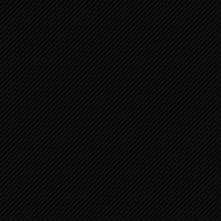
nouveaux types de bonus
L’IA générative ouvre la porte à des offres
narratives. Imaginez un bonus qui se décline
sous forme d’histoire interactive, où chaque
décision du joueur influence le montant du
cash‑back ou le nombre de tours gratuits. Des
modèles de langage comme GPT‑4 peuvent
créer ces scénarios en temps réel, offrant une
immersion comparable à un jeu de rôle.
Dans le métavers, les bonus pourraient être
représentés par des objets virtuels (par
exemple, un coffre‑au‑trésor qui s’ouvre
lorsqu’un joueur atteint un certain niveau de
mise). Ces objets seraient échangeables contre
des crédits ou des NFTs, créant un