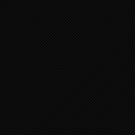
सम्पर्क जानकारी
himshikharcooperative617@gmail.com
himshikhardhn@yahoo.com
091-527339/525465
Dhangadhi, Nepal
कार्यलय
तस्बिर संग्रह
सम्पर्क
बचत योजनाहरू
हाम्रो बारेमा
गृह पृष्ठ