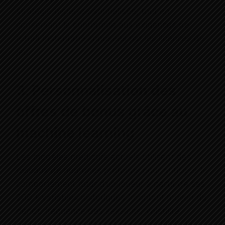
stratégie hyper‑personnalisée, tout en
conservant la conformité aux exigences de
retrait instantané imposées par les licences de
jeu.
3. Personnalisation des
offres de bonus grâce au
machine learning
Les modèles prédictifs actuels utilisent des
réseaux de neurones profonds pour anticiper le
comportement futur d’un joueur à partir de ses
200 + variables historiques (montant moyen du
dépôt, fréquence des sessions, volatilité
préférée). Le résultat est une probabilité de