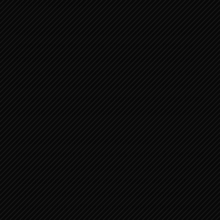
encore fragmenté.
Rapidement, les opérateurs ont introduit des
programmes de points. Chaque euro misé se
traduisait en points échangeables contre des
bonus, des cash‑back ou des invitations à des
tournois VIP. Les tours gratuits sont devenus
un levier de rétention, notamment sur des titres
à haute volatilité comme
Book of Ra Deluxe
.
Le besoin d’optimiser le retour sur
investissement a poussé les casinos à chercher
des solutions plus efficaces. Le calcul du coût
d’acquisition (CAC) et de la valeur vie client
(LTV) a montré que les bonus génériques
n’étaient plus suffisants pour retenir les joueurs