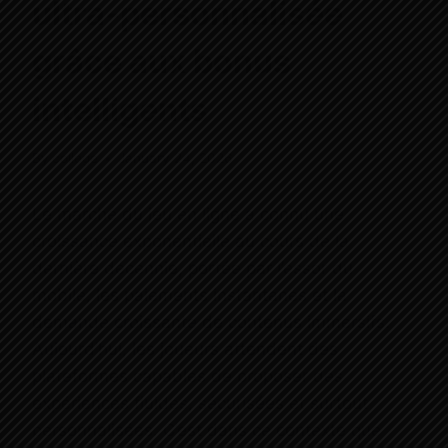
ultra‑personnalisée
grâce aux bonus
intelligents
By
college
January 24, 2026
Le marché du jeu en ligne a connu une
croissance exponentielle au cours de la
dernière décennie, portée par l’essor du
mobile, les paiements instantanés et la
demande croissante de contenus immersifs.
Aujourd’hui, les joueurs attendent des
plateformes capables de proposer des
expériences fluides, sécurisées et surtout
personnalisées. C’est dans ce contexte que