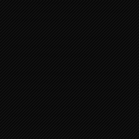
l’intelligence artificielle (IA) s’est imposée
comme le moteur principal de la transformation
digitale des casinos virtuels.
Pour une vision plus large des transformations
numériques, consultez le
site
https://leblogdocumentaire.fr/
.
Cet article décortique comment l’IA a redéfini la
conception, l’attribution et l’utilisation des
bonus depuis leurs débuts. Nous aborderons
d’abord l’histoire des programmes de fidélité,
puis nous explorerons les solutions
d’automatisation back‑office, la
personnalisation via le machine learning, les
enjeux de responsabilité, des études de cas