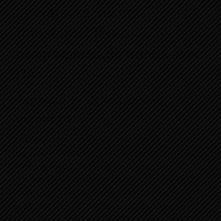
opérateurs qui ont
transformé leurs
programmes de bonus avec
l’IA
Exemple 1 – Grand casino
européen
Un opérateur basé à Malte a intégré un moteur
de recommandation basé sur le temps de jeu.
Chaque session de plus de 30 minutes
déclenche un bonus adaptatif : 20 % de
cash‑back sur les pertes de la session,
plafonné à 150 €. Depuis le déploiement, le
taux de rétention à 30 jours est passé de 42 %