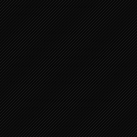
staan om hun levensveranderende
uitbetalingen.
Live dealer spellen brengen een extra
dimensie: je speelt tegen echte croupiers via
een HD‑stream, waardoor de spanning van een
fysiek casino naar je woonkamer wordt
gebracht. Veel spelers merken dat de interactie
met de dealer het spelgevoel versterkt en de
kans op impulsieve fouten vermindert.
Slots met progressieve jackpot: hoge
maximale uitbetaling, automatische
updates.
Live roulette met jackpot: real‑time inzet,
directe winsten.