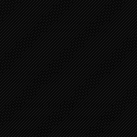
realistische ervaring – De interactie met de
dealer kan je focus verbeteren.
Controleer de uitbetalingsvoorwaarden –
Let op de inzetvereisten (wagering)
voordat je je winst intrekt.
Door deze stappen te volgen, maximaliseer je
niet alleen je kans op een jackpot, maar houd je
ook je financiën onder controle tijdens de
drukke feestperiode.
Waarom TikiTaka Casino
casino de perfecte partner
is voor jouw kerstspelen