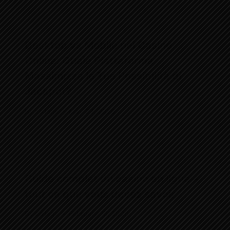
Desktop vs Mobile nei Casinò
Online: Quale Piattaforma
Massimizza le Tue Possibilità di
Jackpot?
By
college
May 23, 2026
Guide complet du casino en ligne –
tout ce que vous devez savoir
By
college
February 16, 2026