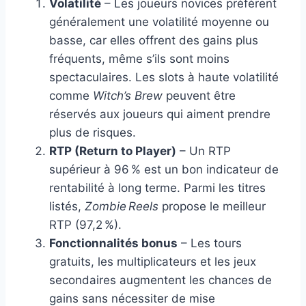
Volatilité
– Les joueurs novices préfèrent
généralement une volatilité moyenne ou
basse, car elles offrent des gains plus
fréquents, même s’ils sont moins
spectaculaires. Les slots à haute volatilité
comme
Witch’s Brew
peuvent être
réservés aux joueurs qui aiment prendre
plus de risques.
RTP (Return to Player)
– Un RTP
supérieur à 96 % est un bon indicateur de
rentabilité à long terme. Parmi les titres
listés,
Zombie Reels
propose le meilleur
RTP (97,2 %).
Fonctionnalités bonus
– Les tours
gratuits, les multiplicateurs et les jeux
secondaires augmentent les chances de
gains sans nécessiter de mise