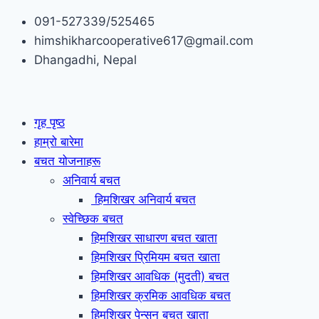
Skip
091-527339/525465
to
himshikharcooperative617@gmail.com
content
Dhangadhi, Nepal
गृह पृष्ठ
हाम्रो बारेमा
बचत योजनाहरू
अनिवार्य बचत
हिमशिखर अनिवार्य बचत
स्वेच्छिक बचत
हिमशिखर साधारण बचत खाता
हिमशिखर प्रिमियम बचत खाता
हिमशिखर आवधिक (मुदती) बचत
हिमशिखर क्रमिक आवधिक बचत
हिमशिखर पेन्सन बचत खाता