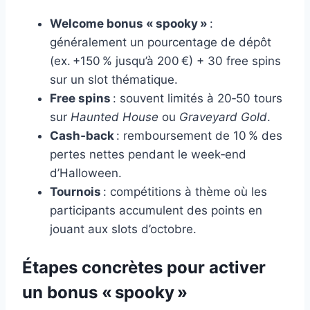
Welcome bonus « spooky »
:
généralement un pourcentage de dépôt
(ex. +150 % jusqu’à 200 €) + 30 free spins
sur un slot thématique.
Free spins
: souvent limités à 20‑50 tours
sur
Haunted House
ou
Graveyard Gold
.
Cash‑back
: remboursement de 10 % des
pertes nettes pendant le week‑end
d’Halloween.
Tournois
: compétitions à thème où les
participants accumulent des points en
jouant aux slots d’octobre.
Étapes concrètes pour activer
un bonus « spooky »