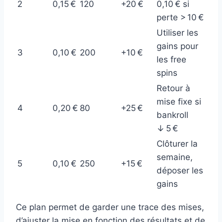
2
0,15 €
120
+20 €
0,10 € si
perte > 10 €
Utiliser les
gains pour
3
0,10 €
200
+10 €
les free
spins
Retour à
mise fixe si
4
0,20 €
80
+25 €
bankroll
↓ 5 €
Clôturer la
semaine,
5
0,10 €
250
+15 €
déposer les
gains
Ce plan permet de garder une trace des mises,
d’ajuster la mise en fonction des résultats et de