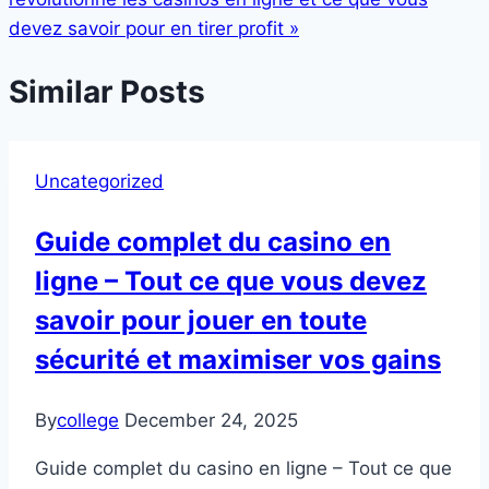
devez savoir pour en tirer profit »
Similar Posts
Uncategorized
Guide complet du casino en
ligne – Tout ce que vous devez
savoir pour jouer en toute
sécurité et maximiser vos gains
By
college
December 24, 2025
Guide complet du casino en ligne – Tout ce que