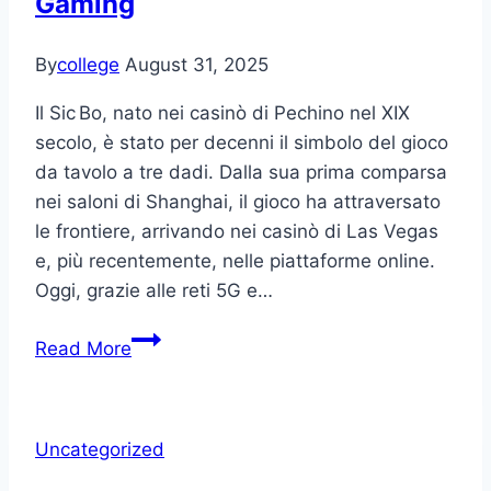
Gaming
vous
devez
By
college
August 31, 2025
savoir
pour
Il Sic Bo, nato nei casinò di Pechino nel XIX
jouer
secolo, è stato per decenni il simbolo del gioco
en
da tavolo a tre dadi. Dalla sua prima comparsa
toute
nei saloni di Shanghai, il gioco ha attraversato
sécurité
le frontiere, arrivando nei casinò di Las Vegas
et
e, più recentemente, nelle piattaforme online.
maximiser
Oggi, grazie alle reti 5G e…
vos
gains
Sic
Read More
Bo
2.0
–
Uncategorized
Come
i