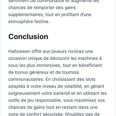
sentiment de communauté et augmente les
chances de remporter des gains
supplémentaires, tout en profitant d’une
atmosphère festive.
Conclusion
Halloween offre aux joueurs novices une
occasion unique de découvrir les machines à
sous les plus immersives, tout en bénéficiant
de bonus généreux et de tournois
communautaires. En choisissant des slots
adaptés à votre niveau de volatilité, en gérant
soigneusement votre bankroll et en utilisant les
outils de jeu responsable, vous maximisez vos
chances de gains tout en restant dans une
zone de confort sécurisée. N’oubliez pas de