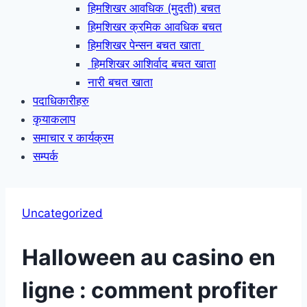
हिमशिखर आवधिक (मुदती) बचत
हिमशिखर क्रमिक आवधिक बचत
हिमशिखर पेन्सन बचत खाता
हिमशिखर आशिर्वाद बचत खाता
नारी बचत खाता
पदाधिकारीहरु
कृयाकलाप
समाचार र कार्यक्रम
सम्पर्क
Uncategorized
Halloween au casino en
ligne : comment profiter