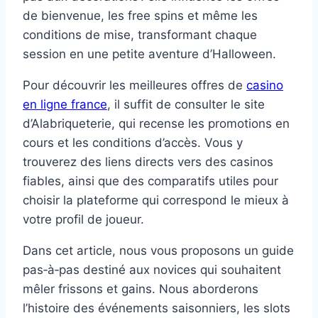
de bienvenue, les free spins et même les
conditions de mise, transformant chaque
session en une petite aventure d’Halloween.
Pour découvrir les meilleures offres de
casino
en ligne france
, il suffit de consulter le site
d’Alabriqueterie, qui recense les promotions en
cours et les conditions d’accès. Vous y
trouverez des liens directs vers des casinos
fiables, ainsi que des comparatifs utiles pour
choisir la plateforme qui correspond le mieux à
votre profil de joueur.
Dans cet article, nous vous proposons un guide
pas‑à‑pas destiné aux novices qui souhaitent
mêler frissons et gains. Nous aborderons
l’histoire des événements saisonniers, les slots