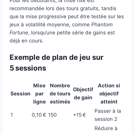
Pour les débutants, la mise fixe est
recommandée lors des tours gratuits, tandis
que la mise progressive peut être testée sur les
jeux à volatilité moyenne, comme
Phantom
Fortune
, lorsqu’une petite série de gains est
déjà en cours.
Exemple de plan de jeu sur
5 sessions
Mise
Nombre
Action si
Objectif
Session
par
de tours
objectif
de gain
ligne
estimés
atteint
Passer à la
1
0,10 €
150
+15 €
session 2
Réduire à