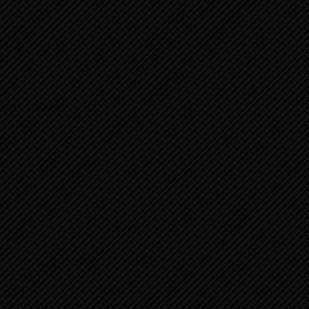
 vague
 génèrent de
ir des promotions
 son propre
 d’autres
ne offre combinée
s attractif.
ering) associées
ble.
aximiser vos free
ins, en passant