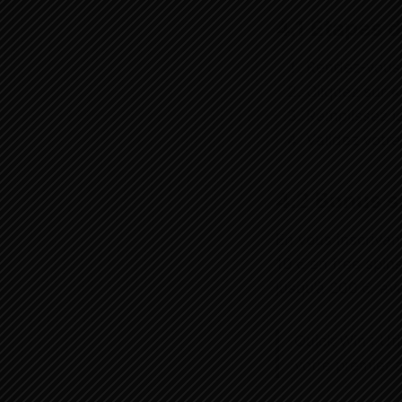
4.1 Étapes d
Rendez‑vous s
Cliquez sur
«
Remplissez le
Validez votre
4.2 Bonus s
En vous inscriva
10 € en free spin
jusqu’à 200 €, av
Quick Win : Uti
votre premier a