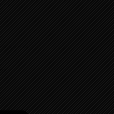
x) qui
rolonger votre
ins
tomatiquement