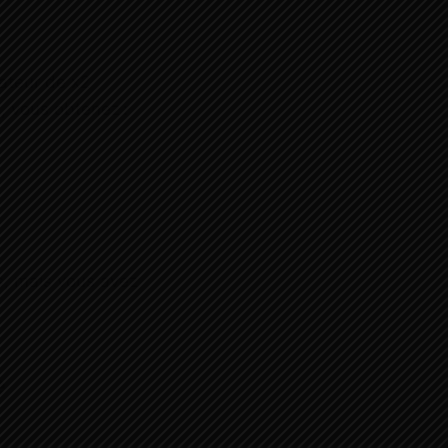
ateur de x2
, vous obtenez :
ns, mais vous avez
e