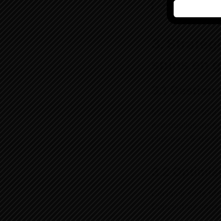
10 free spins, 
3. Stratég
spins en g
3.1 Gestion 
Même si les tours 
éventuelles après
plus de 5 % de vo
3.2 Optimise
Certains slots off
Concentrez votre 