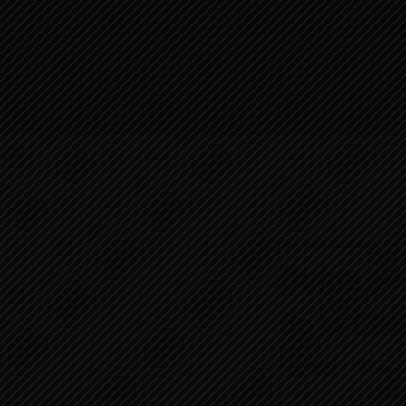
091-527339/525465
himshikharcoopera
गृह
UNCATEGORIZED
Guide ult
de la Co
By
college
Novembe