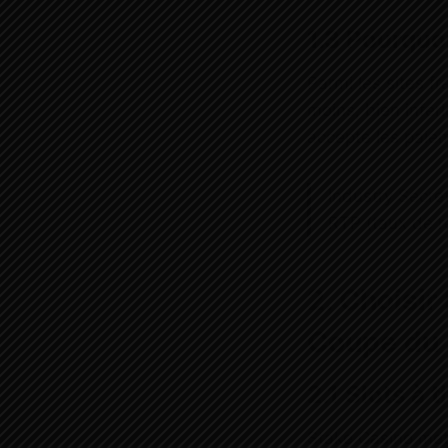
1.3 Pourquo
Parmi les sites f
moins, bien infér
accepte les paiem
Industry Secre
RTP (taux de re
2. Choisir
Coupe du
2.1 Slots à 
Stake Casino met 