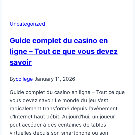
dei
Tornei
iGaming:
Uncategorized
Come
Bonus
Guide complet du casino en
e
ligne – Tout ce que vous devez
Sicurezza
dei
savoir
Pagamenti
Determinano
By
college
January 11, 2026
il
Successo
Guide complet du casino en ligne – Tout ce que
vous devez savoir Le monde du jeu s’est
radicalement transformé depuis l’avènement
d’Internet haut débit. Aujourd’hui, un joueur
peut accéder à des centaines de tables
virtuelles depuis son smartphone ou son