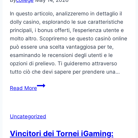
In questo articolo, analizzeremo in dettaglio il
dolly casino, esplorando le sue caratteristiche
principali, i bonus offerti, l’esperienza utente e
molto altro. Scopriremo se questo casinò online
può essere una scelta vantaggiosa per te,
esaminando le recensioni degli utenti e le
opzioni di prelievo. Ti guideremo attraverso
tutto ciò che devi sapere per prendere una…
Recensione
Read More
dettagliata
del
Dolly
Uncategorized
Casino:
scopri
Vincitori dei Tornei iGaming:
se