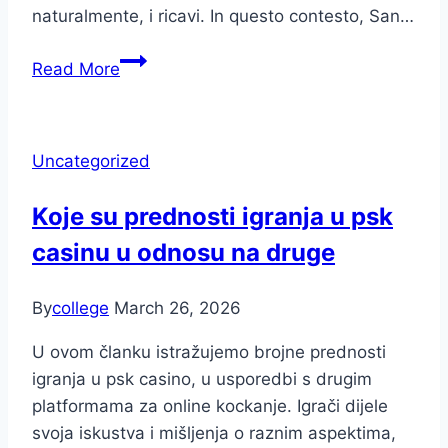
naturalmente, i ricavi. In questo contesto, San…
Cuori
Read More
in
Gioco:
Come
Uncategorized
i
Tornei
Koje su prednosti igranja u psk
di
casinu u odnosu na druge
Coppia
Stanno
Rivoluzionando
By
college
March 26, 2026
le
U ovom članku istražujemo brojne prednosti
Stagioni
igranja u psk casino, u usporedbi s drugim
di
platformama za online kockanje. Igrači dijele
iGaming
svoja iskustva i mišljenja o raznim aspektima,