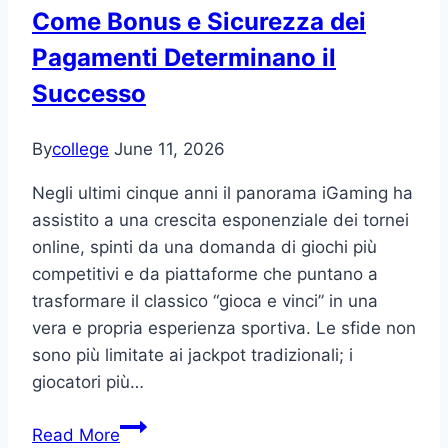
Come Bonus e Sicurezza dei
è
la
Pagamenti Determinano il
scelta
Successo
giusta
per
By
college
June 11, 2026
te
Negli ultimi cinque anni il panorama iGaming ha
assistito a una crescita esponenziale dei tornei
online, spinti da una domanda di giochi più
competitivi e da piattaforme che puntano a
trasformare il classico “gioca e vinci” in una
vera e propria esperienza sportiva. Le sfide non
sono più limitate ai jackpot tradizionali; i
giocatori più…
Vincitori
Read More