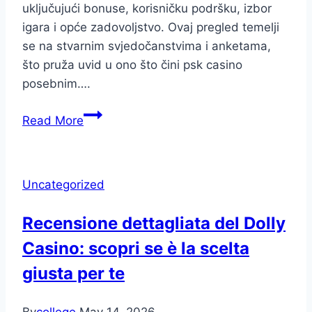
uključujući bonuse, korisničku podršku, izbor
igara i opće zadovoljstvo. Ovaj pregled temelji
se na stvarnim svjedočanstvima i anketama,
što pruža uvid u ono što čini psk casino
posebnim….
Koje
Read More
su
prednosti
igranja
Uncategorized
u
psk
Recensione dettagliata del Dolly
casinu
Casino: scopri se è la scelta
u
odnosu
giusta per te
na
druge
By
college
May 14, 2026