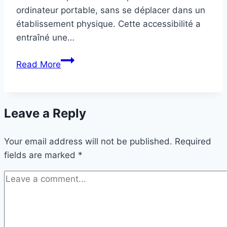
ordinateur portable, sans se déplacer dans un
établissement physique. Cette accessibilité a
entraîné une…
Guide
Read More
complet
du
casino
Leave a Reply
en
ligne
Your email address will not be published.
–
Required
fields are marked
Tout
*
ce
que
vous
devez
savoir