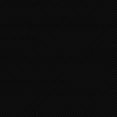
ivene som støtter norsk språk og BankID‑innskudd.
olbet håndterer innskudd – rask
ert innskudd
st brukte identifikasjonsmetoden i Norge. Når du bruke
bet, får du en transaksjon som er både sikker og neste
 kan starte spillingen på sekunder etter at du har godkj
lære betalingsmetoder
gså flere andre metoder som er vanlige i Norge:
rCard – Direkte kortbetaling med høy akseptgrad.
ekte bankoverføring med kort behandlingstid.