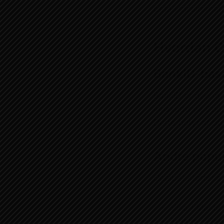
betalingsalternat
Hvordan Co
BankID‑bas
BankID er den me
innskudd på Cool
Dette betyr at du
Andre popu
Coolbet støtter o
Visa / Maste
Trustly – Dir