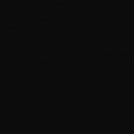
nettcasino, er betalingsløsningene ofte den avgjørende f
nnskudds‑ og uttaksprosess gjør spillopplevelsen mye be
innskudd blitt standard, og spillere forventer at pengene
elbart.
r siden 2016 levert en betalingsplattform som er skred
Plattformen er lisensiert av Malta Gaming Authority (MGA
pillerbeskyttelse. Med over 2500 casinospill fra 68 levera
ion Gaming og sportsbetting på mer enn 30 idretter, er de
 holder tritt med den store spillvarianten.
n til casinoet er integrert naturlig i teksten:
asino
kelt for deg å gå direkte til plattformen og teste de man