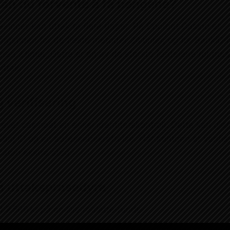
kan du forvente å få pengene?
inoer kan uttak ta flere dager. På Coolbet Casino er
gstiden for de fleste metoder 24 timer, og for BankID‑
innen 2 timer. Dette er en av de største fordelene for nor
uttak.
 verifisering
rever casinoet en enkel identitetskontroll. Dette kan gjø
ldig ID og en adressebekreftelse. Når kontoen er verifiser
uten ekstra steg.
å uttaksprosedyre
 2 500 kr på en live roulette‑runde.
”, velg BankID som metode, og angi beløpet.