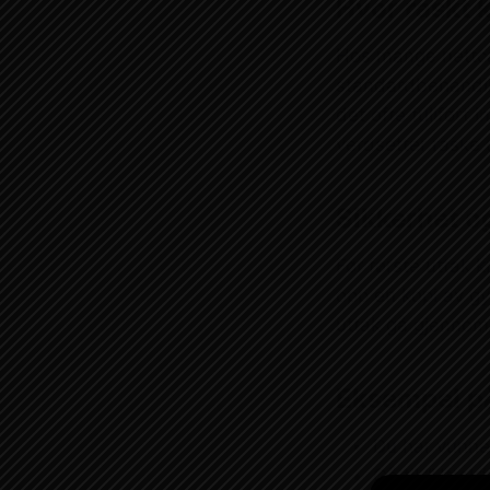
Hvor raskt 
Hos mange nettcas
standardbehandlin
det ofte fullført 
verdsetter raske 
Sikkerhet og
Før første uttak k
opp en kopi av gy
uttak gå gjennom 
Eksempel p
Du har vunnet
Gå til “Uttak