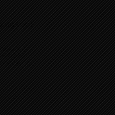
t og trygt
r BankID for
n umiddelbar.
ent innskuddet.