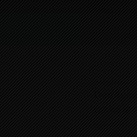
091-527339/525465
himshikharcoopera
गृह
UNCATEGORIZED
Den kompl
raske ut
By
college
March 4