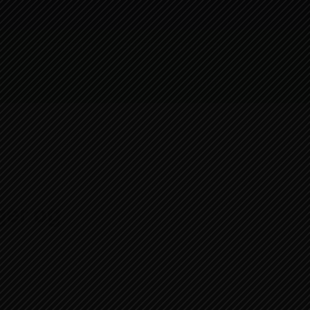
रु
कृयाकलाप
समाचार र कार्यक्रम
सम्पर्क
ger og