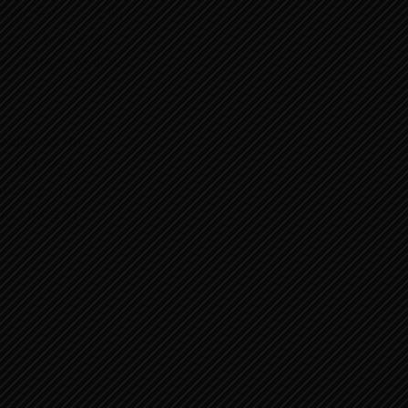
aktoren. En rask,
dre. I Norge er
 er tilgjengelige
dersydd for
) og følger
ndører, live
t viktig at
ge