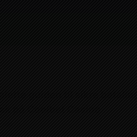
tive617@gmail.com
Dhangadhi, Nepal
 पृष्ठ
हाम्रो बारेमा
बचत योजनाहरू
पदाधिकारीह
ette guiden til sikre betalin
tak på Coolbet Casino
, 2026