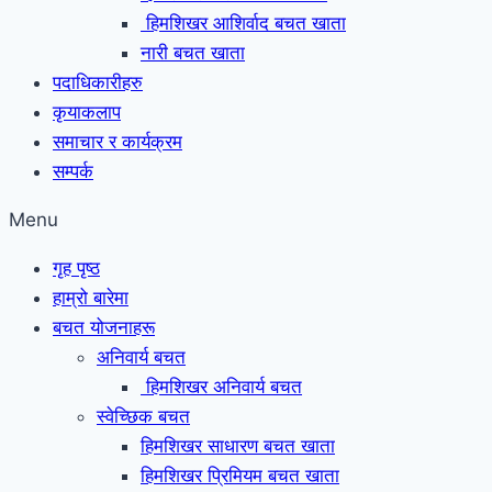
हिमशिखर आशिर्वाद बचत खाता
नारी बचत खाता
पदाधिकारीहरु
कृयाकलाप
समाचार र कार्यक्रम
सम्पर्क
Menu
गृह पृष्ठ
हाम्रो बारेमा
बचत योजनाहरू
अनिवार्य बचत
हिमशिखर अनिवार्य बचत
स्वेच्छिक बचत
हिमशिखर साधारण बचत खाता
हिमशिखर प्रिमियम बचत खाता