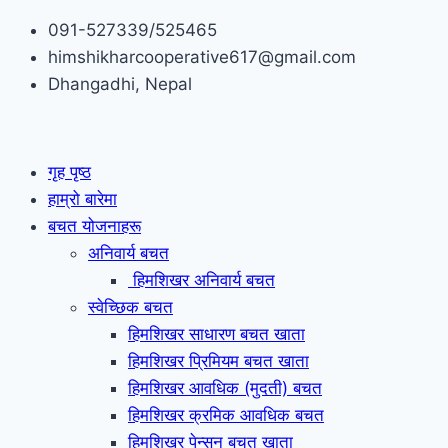
Skip
091-527339/525465
to
himshikharcooperative617@gmail.com
content
Dhangadhi, Nepal
गृह पृष्ठ
हाम्रो बारेमा
बचत योजनाहरू
अनिवार्य बचत
हिमशिखर अनिवार्य बचत
स्वेच्छिक बचत
हिमशिखर साधारण बचत खाता
हिमशिखर प्रिमियम बचत खाता
हिमशिखर आवधिक (मुदती) बचत
हिमशिखर क्रमिक आवधिक बचत
हिमशिखर पेन्सन बचत खाता