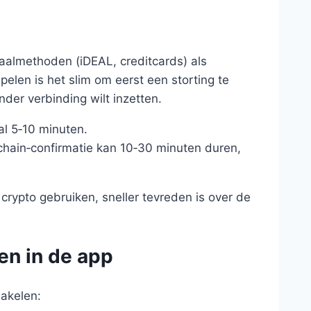
taalmethoden (iDEAL, creditcards) als
spelen is het slim om eerst een storting te
nder verbinding wilt inzetten.
al 5‑10 minuten.
chain‑confirmatie kan 10‑30 minuten duren,
 crypto gebruiken, sneller tevreden is over de
en in de app
hakelen: