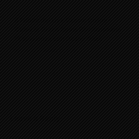
Il Futuro del Live Casino Online –
Come le Gratis Spins Rivoluzionano
l’Esperienza con Dealer Reali
By
college
January 10, 2026
Leave a Reply
Your email address will not be published.
Required fields are
marked
*