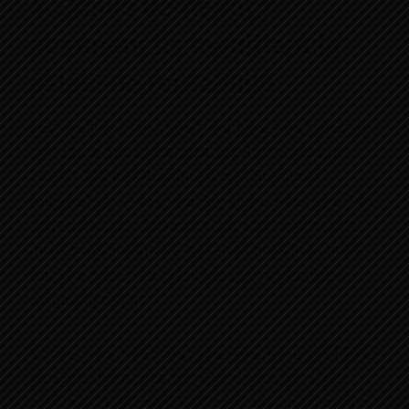
3. Bonus de dépôt :
comment ils modifient le
calcul de rentabilité
Les casinos en ligne offrent plusieurs types de
bonus : le match‑deposit (ex. 100 % jusqu’à
200 €), les free‑bet (mise gratuite sur la
roulette) ou le cash‑back (remboursement d’un
% des pertes). Chaque offre agit comme une
mise supplémentaire qui augmente le nombre
total de mises admissibles pour atteindre le
wagering requis.
Conversion du bonus : si un joueur reçoit 100 %
sur 20 €, il dispose de 40 € de capital (20 €
propre + 20 € bonus). Supposons un wagering