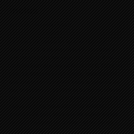
inclus
By
college
December 3, 2025
Le joueur de casino en ligne se retrouve
souvent face à un choix décisif : s’installer à
une table où chaque mise vaut 5 €, 10 € ou
20 €, ou bien viser les tables à 100 €, 200 € ou
plus. Le dilemme paraît simple, mais il cache
une interaction complexe entre la variance du
jeu, la gestion du bankroll et les bonus offerts
par les plateformes. Une petite mise réduit le
risque de ruine, mais elle limite aussi le
potentiel de gain, alors que les enjeux élevés
peuvent multiplier les profits – et les pertes –
en un clin d’œil.