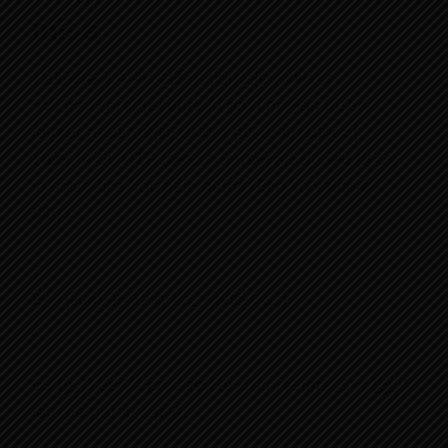
mise
L’espérance mathématique (ou valeur
attendue) représente le gain moyen qu’un
joueur peut anticiper par mise, en tenant
compte du RTP (return to player) du jeu et de
la structure des paiements. Elle se calcule
ainsi :
[
E = \sum_{i=1}^{n} p_i \times g_i
]
où (p_i) est la probabilité d’un résultat i et (g_i)
le gain net associé.