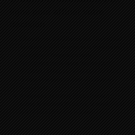
ligne pour affiner votre
décision
Calculatrices d’espérance (ex. CasinoCalc) :
saisissez le RTP, la mise et la règle du jeu
pour obtenir l’espérance nette.
Simulateurs de variance (Monte‑Carlo
Roulette) : définissez le nombre de tours,
la mise et le bankroll pour visualiser les
fluctuations.
Analyseurs de bonus (BonusTracker) :
entrez le montant du bonus, le wagering et
le RTP pour obtenir le ROI réel.
Guide pas‑à‑pas :