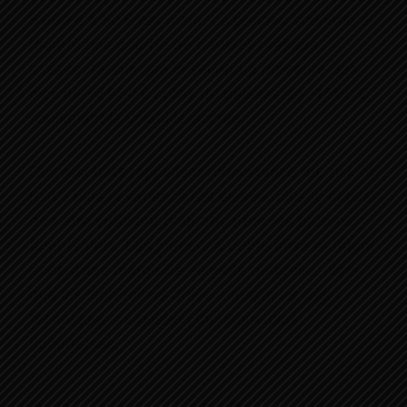
5 000 € à 50 € par main. Le premier scénario a
montré une courbe de bankroll presque
linéaire, tandis que le second a présenté des
pics de +2 000 € suivis de baisses de -1 500 €,
soulignant la volatilité accrue.
Ces résultats rappellent l’importance du “risk of
ruin” : plus la variance est élevée, plus le capital
doit être suffisant pour absorber les baisses
temporaires. Les joueurs à petite mise profitent
donc d’une marge de sécurité naturelle, alors
que les high‑rollers doivent appliquer des
techniques de gestion du risque plus
rigoureuses.