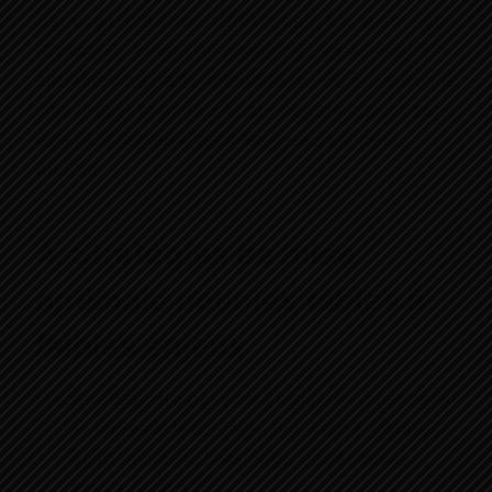
d’environ ‑0,5 % sur 1 200 €, soit ‑6 €, alors que
l’Option B, malgré un wagering plus favorable,
entraîne une perte attendue de ‑30 €. Le bonus
plus modeste mais à faible wagering peut donc
être plus rentable pour les joueurs à petit
budget.
4. Stratégies de mise
optimale pour les tables à
faibles enjeux
Stratégie de base au blackjack : jouer selon
le tableau décisionnel (hit, stand, double,
split) minimise l’avantage du casino à
moins de 0,5 %.