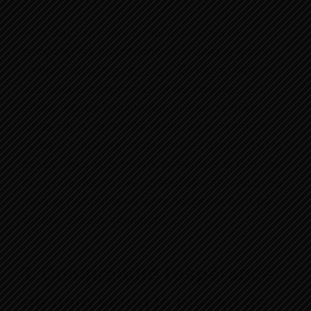
Pour découvrir des offres exclusives et
comparer les promotions, consultez le guide
complet du
casino en ligne
. En s’appuyant sur
des calculs d’espérance et de variance, cet
article montre comment le niveau de mise
influe sur la rentabilité réelle, en passant en
revue le blackjack, la roulette, le baccarat et le
poker. Nous aborderons également le rôle des
bonus de dépôt, des stratégies d’allocation de
mise et des outils en ligne qui permettent de
simuler chaque scénario.
1. Comprendre l’espérance
de gain selon le niveau de