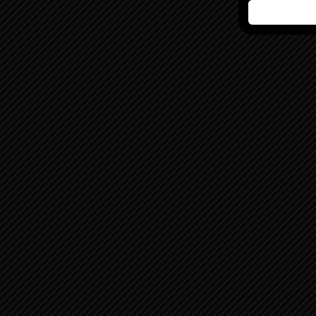
optimisent la ban
critiques.
Les CDN et le edg
proximité de l’uti
fichiers (texture
vérifications de 
applications tiren
Le responsive des
supplémentaire po
applications nati
rendu de quelque
3. Analys