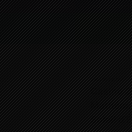
091-527339/525465
himshikharcoopera
गृह
UNCATEGORIZED
Casino 2
Mathémat
Soleil d’