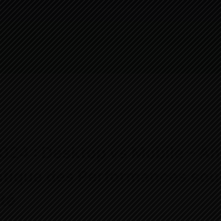
tive617@gmail.com
Dhangadhi, Nepal
 पृष्ठ
हाम्रो बारेमा
बचत योजनाहरू
पदाधिकारीह
024 : Desktop vs Mobile – A
ique des Performances sous
Été