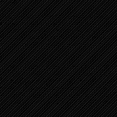
y 10, 2026
ne affluence record sur les plateformes de jeu en ligne. 
terrasses d’hôtels, les bungalows ou les plages, profiten
chance aux machines à sous, aux tables de poker ou aux 
 également marquée par un pic d’utilisation des smartph
pouvoir miser en marchant, dans les transports en comm
e.
 le choix entre une session sur ordinateur de bureau et
ratégique. Le site de référence Wedou propose un réper
 en ligne
et peut servir de point de départ pour compare
bles. Nous allons donc procéder à une comparaison chif
x de réussite, la consommation d’énergie et le coût d’infr
à identifier la plateforme la plus efficace pour ses parties