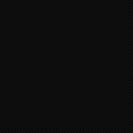
eu élevé. Un ping
ping au‑delà de
ment de la page