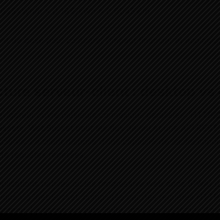
,025 kWh/h × 0,18 €/kWh ≈ 0,0045 €/h
nt de base pour comparer l’impact financier et écologi
cture serveur‑client : desktop vs
avigateur ouvre plusieurs connexions parallèles : HTTP/2
ssets, WebSocket pour les flux de jeu et une API REST 
ncières. Le client dispose d’une capacité de cache impor
 de requêtes répétées.
pplications natives ou les progressive web apps (PWA) ut
ique via WebSocket, complétée par des requêtes HTTP
ontenu. Le cache est plus limité, mais les systèmes d’ex