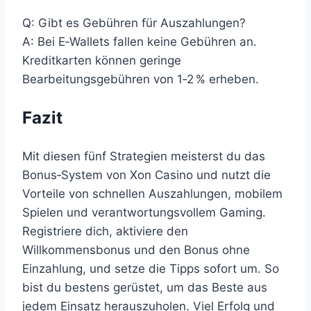
Q: Gibt es Gebühren für Auszahlungen?
A: Bei E‑Wallets fallen keine Gebühren an.
Kreditkarten können geringe
Bearbeitungsgebühren von 1‑2 % erheben.
Fazit
Mit diesen fünf Strategien meisterst du das
Bonus‑System von Xon Casino und nutzt die
Vorteile von schnellen Auszahlungen, mobilem
Spielen und verantwortungsvollem Gaming.
Registriere dich, aktiviere den
Willkommensbonus und den Bonus ohne
Einzahlung, und setze die Tipps sofort um. So
bist du bestens gerüstet, um das Beste aus
jedem Einsatz herauszuholen. Viel Erfolg und