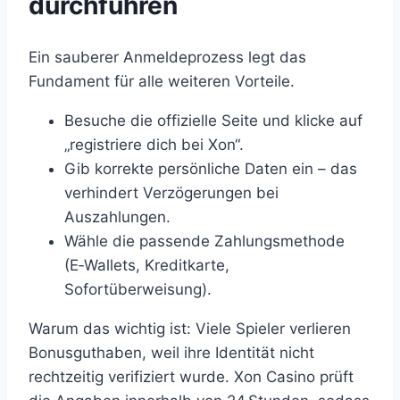
durchführen
Ein sauberer Anmeldeprozess legt das
Fundament für alle weiteren Vorteile.
Besuche die offizielle Seite und klicke auf
„registriere dich bei Xon“.
Gib korrekte persönliche Daten ein – das
verhindert Verzögerungen bei
Auszahlungen.
Wähle die passende Zahlungsmethode
(E‑Wallets, Kreditkarte,
Sofortüberweisung).
Warum das wichtig ist: Viele Spieler verlieren
Bonusguthaben, weil ihre Identität nicht
rechtzeitig verifiziert wurde. Xon Casino prüft