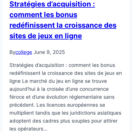
Stratégies d’acquisition :
Come
comment les bonus
le
Spin
redéfinissent la croissance des
Gratis
sites de jeux en ligne
Trasformano
le
By
college
June 9, 2025
Feste
in
Stratégies d’acquisition : comment les bonus
Storie
redéfinissent la croissance des sites de jeux en
da
ligne Le marché du jeu en ligne se trouve
Raccontare
aujourd’hui à la croisée d’une concurrence
féroce et d’une évolution réglementaire sans
précédent. Les licences européennes se
multiplient tandis que les juridictions asiatiques
adoptent des cadres plus souples pour attirer
les opérateurs…