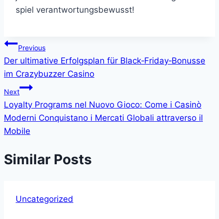
spiel verantwortungsbewusst!
Post
Previous
Der ultimative Erfolgsplan für Black‑Friday‑Bonusse
navigation
im Crazybuzzer Casino
Next
Loyalty Programs nel Nuovo Gioco: Come i Casinò
Moderni Conquistano i Mercati Globali attraverso il
Mobile
Similar Posts
Uncategorized