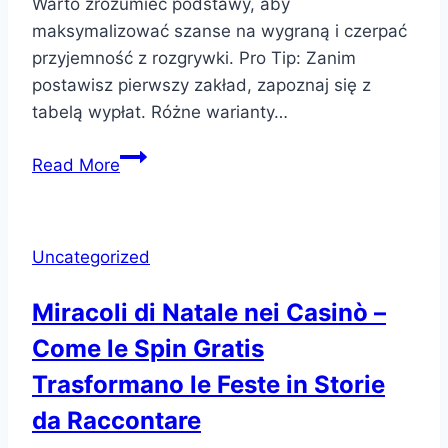
Warto zrozumieć podstawy, aby
maksymalizować szanse na wygraną i czerpać
przyjemność z rozgrywki. Pro Tip: Zanim
postawisz pierwszy zakład, zapoznaj się z
tabelą wypłat. Różne warianty…
Mistrzowska
Read More
Gra
w
Trzy
Uncategorized
Karty:
Sekrety
Miracoli di Natale nei Casinò –
Sukcesu
Come le Spin Gratis
w
Savaspin
Trasformano le Feste in Storie
Casino
da Raccontare