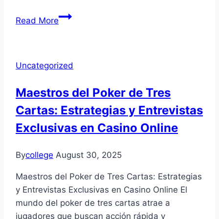
Stratégies
Read More
d’acquisition
:
comment
Uncategorized
les
bonus
Maestros del Poker de Tres
redéfinissent
Cartas: Estrategias y Entrevistas
la
croissance
Exclusivas en Casino Online
des
sites
By
college
August 30, 2025
de
jeux
Maestros del Poker de Tres Cartas: Estrategias
en
y Entrevistas Exclusivas en Casino Online El
ligne
mundo del poker de tres cartas atrae a
jugadores que buscan acción rápida y