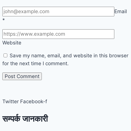
Email
*
Website
Save my name, email, and website in this browser
for the next time I comment.
Twitter
Facebook-f
सम्पर्क जानकारी