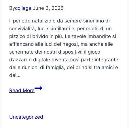
By
college
June 3, 2026
Il periodo natalizio è da sempre sinonimo di
convivialità, luci scintillanti e, per molti, di un
pizzico di brivido in più. Le tavole imbandite si
affiancano alle luci dei negozi, ma anche alle
schermate dei nostri dispositivi: il gioco
d’azzardo digitale diventa così parte integrante
delle riunioni di famiglia, dei brindisi tra amici e
dei…
Miracoli
Read More
di
Natale
nei
Uncategorized
Casinò
–