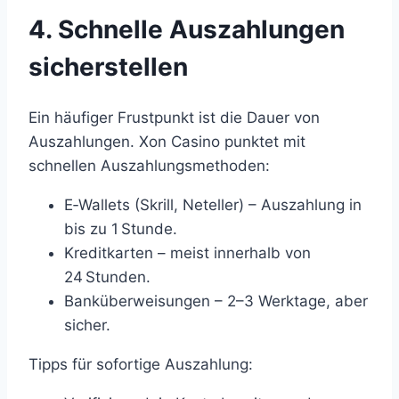
4. Schnelle Auszahlungen
sicherstellen
Ein häufiger Frustpunkt ist die Dauer von
Auszahlungen. Xon Casino punktet mit
schnellen Auszahlungsmethoden:
E‑Wallets (Skrill, Neteller) – Auszahlung in
bis zu 1 Stunde.
Kreditkarten – meist innerhalb von
24 Stunden.
Banküberweisungen – 2–3 Werktage, aber
sicher.
Tipps für sofortige Auszahlung: