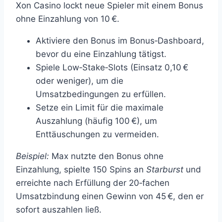
Xon Casino lockt neue Spieler mit einem Bonus
ohne Einzahlung von 10 €.
Aktiviere den Bonus im Bonus‑Dashboard,
bevor du eine Einzahlung tätigst.
Spiele Low‑Stake‑Slots (Einsatz 0,10 €
oder weniger), um die
Umsatzbedingungen zu erfüllen.
Setze ein Limit für die maximale
Auszahlung (häufig 100 €), um
Enttäuschungen zu vermeiden.
Beispiel:
Max nutzte den Bonus ohne
Einzahlung, spielte 150 Spins an
Starburst
und
erreichte nach Erfüllung der 20‑fachen
Umsatzbindung einen Gewinn von 45 €, den er
sofort auszahlen ließ.