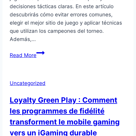
decisiones tácticas claras. En este artículo
descubrirás cómo evitar errores comunes,
elegir el mejor sitio de juego y aplicar técnicas
que utilizan los campeones del torneo.
Además,…
Maestros
Read More
del
Poker
de
Uncategorized
Tres
Cartas:
Loyalty Green Play : Comment
Estrategias
les programmes de fidélité
y
Entrevistas
transforment le mobile gaming
Exclusivas
vers un iGaming durable
en