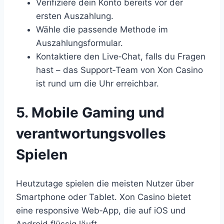
Verifiziere dein Konto bereits vor der
ersten Auszahlung.
Wähle die passende Methode im
Auszahlungsformular.
Kontaktiere den Live‑Chat, falls du Fragen
hast – das Support‑Team von Xon Casino
ist rund um die Uhr erreichbar.
5. Mobile Gaming und
verantwortungsvolles
Spielen
Heutzutage spielen die meisten Nutzer über
Smartphone oder Tablet. Xon Casino bietet
eine responsive Web‑App, die auf iOS und
Android flüssig läuft.