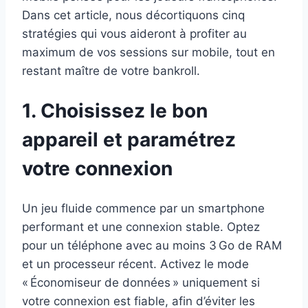
Dans cet article, nous décortiquons cinq
stratégies qui vous aideront à profiter au
maximum de vos sessions sur mobile, tout en
restant maître de votre bankroll.
1. Choisissez le bon
appareil et paramétrez
votre connexion
Un jeu fluide commence par un smartphone
performant et une connexion stable. Optez
pour un téléphone avec au moins 3 Go de RAM
et un processeur récent. Activez le mode
« Économiseur de données » uniquement si
votre connexion est fiable, afin d’éviter les