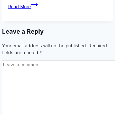
The
Read More
Intricacies
of
Game
Leave a Reply
Design
at
Your email address will not be published.
Mellstroy
Required
fields are marked
Casino
*
Online