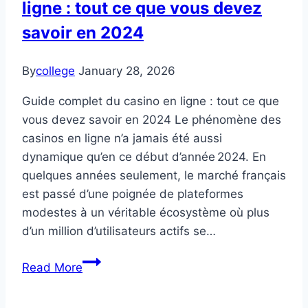
ligne : tout ce que vous devez
разбор
стратегии
savoir en 2024
на
ходу
By
college
January 28, 2026
Guide complet du casino en ligne : tout ce que
vous devez savoir en 2024 Le phénomène des
casinos en ligne n’a jamais été aussi
dynamique qu’en ce début d’année 2024. En
quelques années seulement, le marché français
est passé d’une poignée de plateformes
modestes à un véritable écosystème où plus
d’un million d’utilisateurs actifs se…
Guide
Read More
complet
du