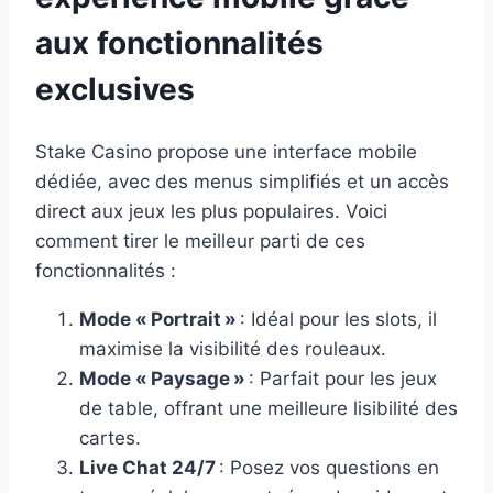
aux fonctionnalités
exclusives
Stake Casino propose une interface mobile
dédiée, avec des menus simplifiés et un accès
direct aux jeux les plus populaires. Voici
comment tirer le meilleur parti de ces
fonctionnalités :
Mode « Portrait »
: Idéal pour les slots, il
maximise la visibilité des rouleaux.
Mode « Paysage »
: Parfait pour les jeux
de table, offrant une meilleure lisibilité des
cartes.
Live Chat 24/7
: Posez vos questions en