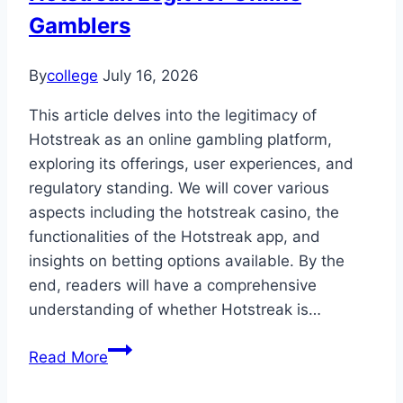
ce
Gamblers
que
vous
By
college
July 16, 2026
devez
savoir
This article delves into the legitimacy of
Hotstreak as an online gambling platform,
exploring its offerings, user experiences, and
regulatory standing. We will cover various
aspects including the hotstreak casino, the
functionalities of the Hotstreak app, and
insights on betting options available. By the
end, readers will have a comprehensive
understanding of whether Hotstreak is…
Examining
Read More
the
Question: