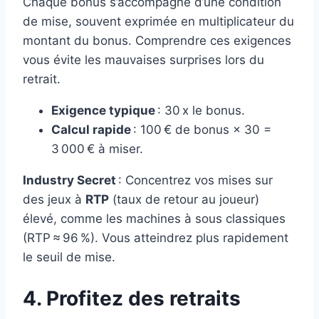
Chaque bonus s’accompagne d’une condition
de mise, souvent exprimée en multiplicateur du
montant du bonus. Comprendre ces exigences
vous évite les mauvaises surprises lors du
retrait.
Exigence typique
: 30 x le bonus.
Calcul rapide
: 100 € de bonus × 30 =
3 000 € à miser.
Industry Secret
: Concentrez vos mises sur
des jeux à
RTP
(taux de retour au joueur)
élevé, comme les machines à sous classiques
(RTP ≈ 96 %). Vous atteindrez plus rapidement
le seuil de mise.
4. Profitez des retraits