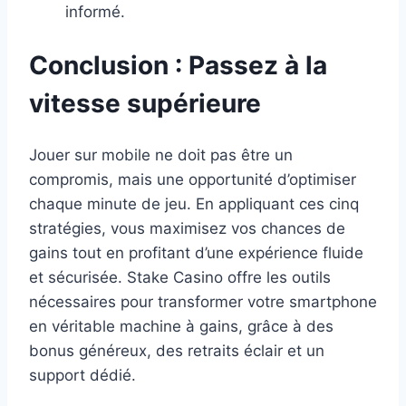
informé.
Conclusion : Passez à la
vitesse supérieure
Jouer sur mobile ne doit pas être un
compromis, mais une opportunité d’optimiser
chaque minute de jeu. En appliquant ces cinq
stratégies, vous maximisez vos chances de
gains tout en profitant d’une expérience fluide
et sécurisée. Stake Casino offre les outils
nécessaires pour transformer votre smartphone
en véritable machine à gains, grâce à des
bonus généreux, des retraits éclair et un
support dédié.