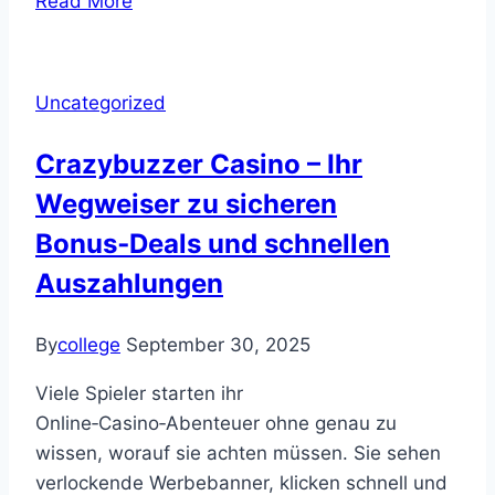
Read More
cómo
Casino
Online
Uncategorized
revoluciona
tus
Crazybuzzer Casino – Ihr
apuestas
Wegweiser zu sicheren
y
slots
Bonus‑Deals und schnellen
con
Auszahlungen
bonos
irresistibles
By
college
September 30, 2025
Viele Spieler starten ihr
Online‑Casino‑Abenteuer ohne genau zu
wissen, worauf sie achten müssen. Sie sehen
verlockende Werbebanner, klicken schnell und