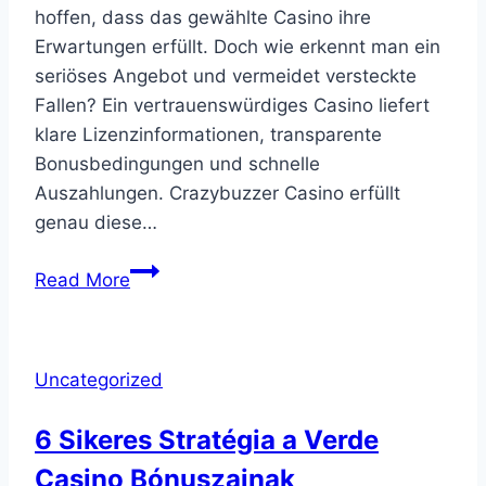
hoffen, dass das gewählte Casino ihre
Erwartungen erfüllt. Doch wie erkennt man ein
seriöses Angebot und vermeidet versteckte
Fallen? Ein vertrauenswürdiges Casino liefert
klare Lizenzinformationen, transparente
Bonusbedingungen und schnelle
Auszahlungen. Crazybuzzer Casino erfüllt
genau diese…
Crazybuzzer
Read More
Casino
–
Ihr
Uncategorized
Wegweiser
zu
6 Sikeres Stratégia a Verde
sicheren
Casino Bónuszainak
Bonus‑Deals