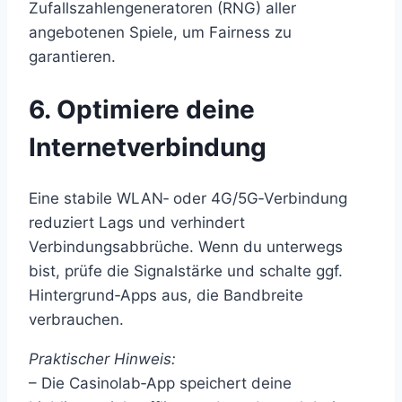
Zufallszahlengeneratoren (RNG) aller
angebotenen Spiele, um Fairness zu
garantieren.
6. Optimiere deine
Internetverbindung
Eine stabile WLAN‑ oder 4G/5G‑Verbindung
reduziert Lags und verhindert
Verbindungsabbrüche. Wenn du unterwegs
bist, prüfe die Signalstärke und schalte ggf.
Hintergrund‑Apps aus, die Bandbreite
verbrauchen.
Praktischer Hinweis:
– Die Casinolab‑App speichert deine