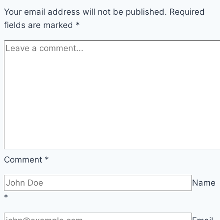
Your email address will not be published.
Casino
Required
fields are marked
zur
*
Weihnachtszeit
Comment
*
Name
*