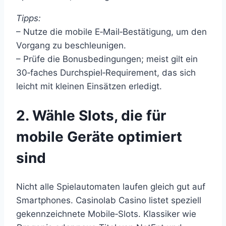
Tipps:
– Nutze die mobile E‑Mail‑Bestätigung, um den
Vorgang zu beschleunigen.
– Prüfe die Bonusbedingungen; meist gilt ein
30‑faches Durchspiel‑Requirement, das sich
leicht mit kleinen Einsätzen erledigt.
2. Wähle Slots, die für
mobile Geräte optimiert
sind
Nicht alle Spielautomaten laufen gleich gut auf
Smartphones. Casinolab Casino listet speziell
gekennzeichnete Mobile‑Slots. Klassiker wie