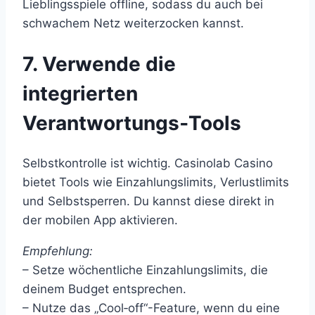
Lieblingsspiele offline, sodass du auch bei
schwachem Netz weiterzocken kannst.
7. Verwende die
integrierten
Verantwortungs‑Tools
Selbstkontrolle ist wichtig. Casinolab Casino
bietet Tools wie Einzahlungslimits, Verlustlimits
und Selbstsperren. Du kannst diese direkt in
der mobilen App aktivieren.
Empfehlung:
– Setze wöchentliche Einzahlungslimits, die
deinem Budget entsprechen.
– Nutze das „Cool‑off“-Feature, wenn du eine