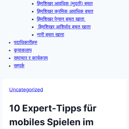
हिमशिखर आवधिक (मुदती) बचत
हिमशिखर क्रमिक आवधिक बचत
हिमशिखर पेन्सन बचत खाता
हिमशिखर आशिर्वाद बचत खाता
नारी बचत खाता
पदाधिकारीहरु
कृयाकलाप
समाचार र कार्यक्रम
सम्पर्क
Uncategorized
10 Expert‑Tipps für
mobiles Spielen im